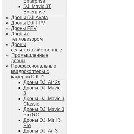
Enterprise
Дроны DJI Air 3
DJI Mavic 3T
Дроны DJI Mini 4 Pro
Enterprise
Системы и комплексы РЭБ
Дроны DJI Avata
РЭБ Капюшон
Дроны DJI FPV
РЭБ Тетраэдр
Дроны FPV
РЭБ Ромашка
Дроны с
Подавители БПЛА
тепловизором
Детекторы БПЛА
Дроны
Подавители дронов Гарпия
сельскохозяйственные
Комплектующие для дронов
Промышленные
Спутниковая связь
дроны
Очки VR для дронов
Профессиональные
Зарядные устройства для дронов
квадрокоптеры с
Пульты для дронов
камерой DJI
Пропеллеры для дронов
Дроны DJI Air 2s
Кейсы для дронов
Дроны DJI Mavic
Тепловизионные бинокли
3
Тепловизоры
Дроны DJI Mavic 3
Тепловизионные прицелы
Classic
Аккумуляторы для дронов
Дроны DJI Mavic 3
Телевизоры
Pro RC
Телевизоры
Дроны DJI Mini 3
Цифровая техника
Pro
Техника Apple
Дроны DJI Air 3
Телефоны iPhone