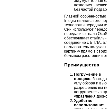
аккумуляторная ба
позволяет наслажд
без частой подзаря
Главной особенностью D
Integra является его пе
технология передачи из
Они используют передо
передачи сигнала OcuSy
обеспечивает стабильно
соединение с БПЛА. Бла
пользователь получает
картинку прямо в своих 
большом расстоянии от 
Преимущества
Погружение в
процесс:
благодар
углу обзора и выс
разрешению вы по
погружаетесь в пр
управления дроно
Удобство
использования:
л