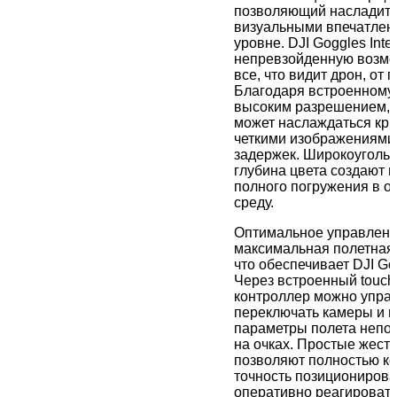
позволяющий насладить
визуальными впечатлен
уровне. DJI Goggles Int
непревзойденную возмо
все, что видит дрон, от 
Благодаря встроенному 
высоким разрешением, 
может наслаждаться кр
четкими изображениями 
задержек. Широкоугольн
глубина цвета создают 
полного погружения в 
среду.
Оптимальное управлени
максимальная полетная 
что обеспечивает DJI Gog
Через встроенный touch
контроллер можно управ
переключать камеры и н
параметры полета непо
на очках. Простые жест
позволяют полностью к
точность позиционирова
оперативно реагировать