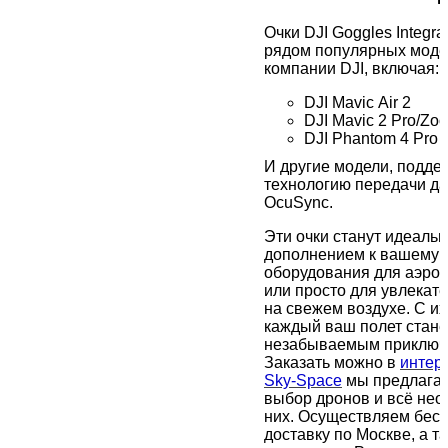
Очки DJI Goggles Integr
рядом популярных моде
компании DJI, включая:
DJI Mavic Air 2
DJI Mavic 2 Pro/Zo
DJI Phantom 4 Pro 
И другие модели, подд
технологию передачи д
OcuSync.
Эти очки станут идеаль
дополнением к вашему 
оборудования для аэро
или просто для увлекат
на свежем воздухе. С и
каждый ваш полет стане
незабываемым
приключ
Заказать можно в
интер
Sky-Space
мы предлага
выбор дронов и всё нео
них.
Осуществляем бес
доставку по Москве, а т