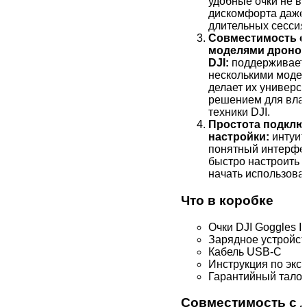
удобные очки не 
дискомфорта даже
длительных сессия
Совместимость с
моделями дроно
DJI:
поддерживает 
несколькими модел
делает их универс
решением для вла
техники DJI.
Простота подклю
настройки:
интуит
понятный интерфе
быстро настроить 
начать использова
Что в коробке
Очки DJI Goggles In
Зарядное устройст
Кабель USB-C
Инструкция по экс
Гарантийный тало
Совместимость с 