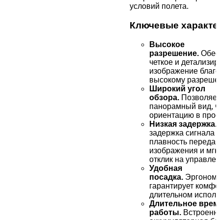
условий полета.
Ключевые характе
Высокое
разрешение.
Обес
четкое и детализи
изображение благ
высокому разреше
Широкий угол
обзора.
Позволяет
панорамный вид, ч
ориентацию в прос
Низкая задержка.
задержка сигнала 
плавность передач
изображения и мг
отклик на управлен
Удобная
посадка.
Эргономи
гарантирует комфо
длительном исполь
Длительное врем
работы.
Встроенн