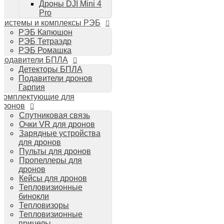
Дроны DJI Mini 4
Планшеты iPad
Pro
Компьютеры Mac
Системы и комплексы РЭБ
Аудиотехника
РЭБ Капюшон
Портативная акустика
РЭБ Тетраэдр
Беспроводные наушники
РЭБ Ромашка
Стайлеры для волос Dyson
Подавители БПЛА
Пылесосы Dyson
Детекторы БПЛА
Аудио и видео DJI
Подавители дронов
Ручные камеры
Гарпия
DJI Osmo Action 3
Комплектующие для
DJI Osmo Pocket 3
дронов
Стабилизаторы
Спутниковая связь
DJI Osmo Mobile 6
Очки VR для дронов
DJI RS 3 Pro
Зарядные устройства
для дронов
Пульты для дронов
Пропеллеры для
дронов
Кейсы для дронов
Тепловизионные
бинокли
Тепловизоры
Тепловизионные
прицелы