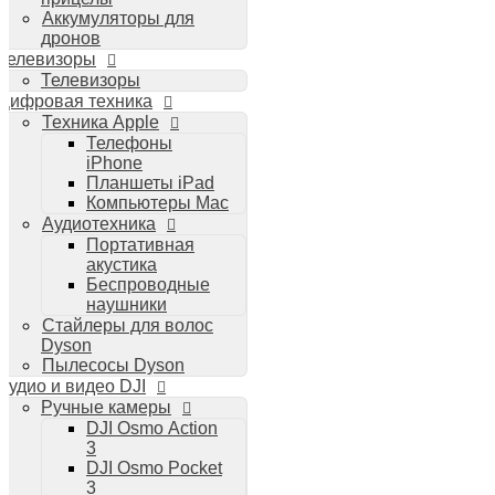
Аккумуляторы для
дронов
Телевизоры
Телевизоры
Цифровая техника
Техника Apple
Телефоны
iPhone
Планшеты iPad
Компьютеры Mac
Аудиотехника
Портативная
акустика
Беспроводные
наушники
Стайлеры для волос
Dyson
Пылесосы Dyson
Аудио и видео DJI
Ручные камеры
DJI Osmo Action
3
DJI Osmo Pocket
3