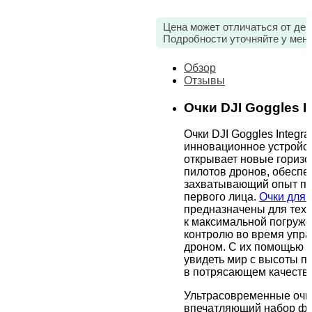
Цена может отличаться от дей
Подробности уточняйте у мен
Обзор
Отзывы
Очки DJI Goggles I
Очки DJI Goggles Integra
инновационное устройст
открывает новые горизо
пилотов дронов, обеспе
захватывающий опыт по
первого лица.
Очки для 
предназначены для тех, 
к максимальной погруже
контролю во время упр
дроном. С их помощью 
увидеть мир с высоты пт
в потрясающем качестве
Ультрасовременные очк
впечатляющий набор фу