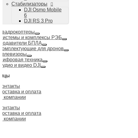
Стабилизаторы
DJI Osmo Mobile
6
DJI RS 3 Pro
Квадрокоптеры
Системы и комплексы РЭБ
Подавители БПЛА
Комплектующие для дронов
Телевизоры
Цифровая техника
Аудио и видео DJI
ницы
Контакты
Доставка и оплата
О компании
Контакты
Доставка и оплата
О компании