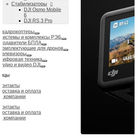
Стабилизаторы
DJI Osmo Mobile
6
DJI RS 3 Pro
Квадрокоптеры
Системы и комплексы РЭБ
Подавители БПЛА
Комплектующие для дронов
Телевизоры
Цифровая техника
Аудио и видео DJI
ницы
Контакты
Доставка и оплата
О компании
Контакты
Доставка и оплата
О компании