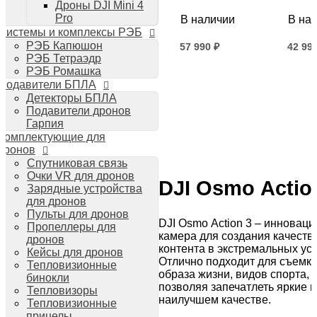
Дроны DJI Mini 4
Планшеты iPad
Pro
В наличии
В на
Компьютеры Mac
Системы и комплексы РЭБ
Аудиотехника
РЭБ Капюшон
57 990
42 99
₽
Портативная акустика
РЭБ Тетраэдр
Беспроводные наушники
РЭБ Ромашка
Купить
Ку
Стайлеры для волос Dyson
Подавители БПЛА
Пылесосы Dyson
Детекторы БПЛА
Аудио и видео DJI
Подавители дронов
Ручные камеры
Гарпия
DJI Osmo Action 3
Комплектующие для
DJI Osmo Pocket 3
дронов
Стабилизаторы
Спутниковая связь
DJI Osmo Mobile 6
Очки VR для дронов
DJI Osmo Actio
DJI RS 3 Pro
Зарядные устройства
для дронов
Пульты для дронов
DJI Osmo Action 3 – инноваци
Пропеллеры для
камера для создания качеств
дронов
контента в экстремальных ус
Кейсы для дронов
Отлично подходит для съемки
Тепловизионные
образа жизни, видов спорта, 
бинокли
позволяя запечатлеть яркие 
Тепловизоры
наилучшем качестве.
Тепловизионные
прицелы