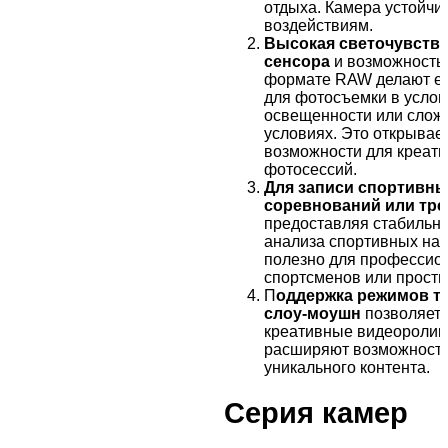
отдыха. Камера устойчи
воздействиям.
Высокая светочувств
сенсора
и возможность 
формате RAW делают е
для фотосъемки в услов
освещенности или слож
условиях. Это открывае
возможности для креат
фотосессий.
Д
ля записи спортивн
соревнований или тр
предоставляя стабильно
анализа спортивных нав
полезно для профессио
спортсменов или просты
П
оддержка режимов т
слоу-моушн
позволяет 
креативные видеоролик
расширяют возможности
уникального контента.
Серия камер