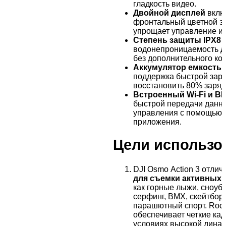
гладкость видео.
Двойной дисплей
вклю
фронтальный цветной эк
упрощает управление и 
Степень защиты IPX8
г
водонепроницаемость д
без дополнительного кор
Аккумулятор емкостью
поддержка быстрой заря
восстановить 80% зарядк
Встроенный Wi-Fi и Bl
быстрой передачи данн
управления с помощью 
приложения.
Цели использо
DJI Osmo Action 3 отлич
для съемки активных 
как горные лыжи, сноубо
серфинг, BMX, скейтбор
парашютный спорт. Rock
обеспечивает четкие кад
условиях высокой динам