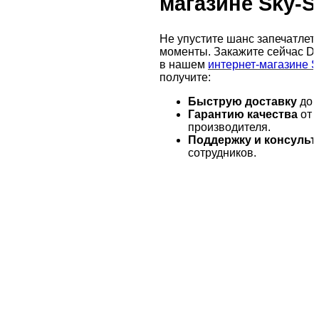
магазине Sky-S
Не упустите шанс запечатлет
моменты. Закажите сейчас DJ
в нашем
интернет-магазине 
получите:
Быструю доставку
до 
Гарантию качества
от 
производителя.
Поддержку и консульт
сотрудников.
Доставка по России
Мы доставим ваш заказ
курьером по городу или
службой экспресс-доставки
по всей России.