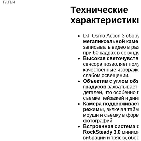
Статьи
Технические
характеристик
DJI Osmo Action 3 обор
мегапиксельной каме
записывать видео в раз
при 60 кадрах в секунду.
Высокая светочувств
сенсора позволяет полу
качественные изображе
слабом освещении.
Объектив с углом обзо
градусов
захватывает 
деталей, что особенно п
съемке пейзажей и дина
Камера поддерживает
режимы
, включая таймл
моушн и съемку в форм
фотографий.
Встроенная система с
RockSteady 3.0
минимиз
вибрации и тряску, обес