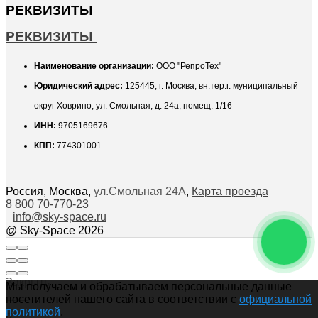
РЕКВИЗИТЫ
РЕКВИЗИТЫ
Наименование организации:
ООО "РепроТех"
Юридический адрес:
125445, г. Москва, вн.тер.г. муниципальный
округ Ховрино, ул. Смольная, д. 24а, помещ. 1/16
ИНН:
9705169676
КПП:
774301001
Россия
,
Москва
,
ул.Смольная 24А
,
Карта проезда
8 800 70-770-23
info@sky-space.ru
@ Sky-Space 2026
Закрыть
Мы получаем и обрабатываем персональные данные
посетителей нашего сайта в соответствии с
официальной
политикой
.