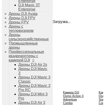
Enterprise
Дроны DJI Air 3
DJI Mavic 3T
Дроны DJI Mini 4 Pro
Enterprise
Системы и комплексы РЭБ
Дроны DJI Avata
РЭБ Капюшон
Дроны DJI FPV
РЭБ Тетраэдр
Загрузка...
Дроны FPV
РЭБ Ромашка
Дроны с
Подавители БПЛА
тепловизором
Детекторы БПЛА
Дроны
Подавители дронов Гарпия
сельскохозяйственные
Комплектующие для дронов
Промышленные
Спутниковая связь
дроны
Очки VR для дронов
Профессиональные
Зарядные устройства для дронов
квадрокоптеры с
Пульты для дронов
камерой DJI
Пропеллеры для дронов
Дроны DJI Air 2s
Кейсы для дронов
Дроны DJI Mavic
Тепловизионные бинокли
3
Тепловизоры
Дроны DJI Mavic 3
Тепловизионные прицелы
Classic
Аккумуляторы для дронов
Дроны DJI Mavic 3
Телевизоры
Pro RC
Телевизоры
Камера DJI
Кам
Дроны DJI Mini 3
Osmo Action 3
Osmo
Цифровая техника
Pro
Adventure
Stan
Техника Apple
Дроны DJI Air 3
Combo
Com
Телефоны iPhone