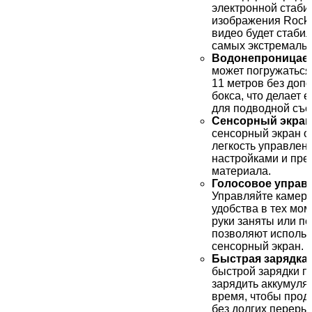
электронной стаби
изображения RockS
видео будет стаби
самых экстремальн
Водонепроницаем
может погружаться
11 метров без доп
бокса, что делает 
для подводной съе
Сенсорный экран
сенсорный экран о
легкость управлен
настройками и пр
материала.
Голосовое управ
Управляйте камеро
удобства в тех мом
руки заняты или пе
позволяют использ
сенсорный экран.
Быстрая зарядка
быстрой зарядки п
зарядить аккумулят
время, чтобы прод
без долгих переры