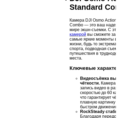
Standard C
Камера DJI Osmo Action 
Combo — это ваш надеж
мире экшн-съемки. С эт
камерой
вы сможете зап
самые яркие моменты в
жизни, будь то экстрем
спорта, подводная съем
путешествия в труднод
места.
Ключевые характе
Видеосъёмка вы
чёткости.
Камера 
запись видео в ра
скоростью до 60 ка
что гарантирует чё
плавную картинку 
быстром движении
RockSteady стаби
Благодаря передо