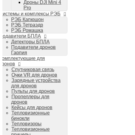
Дроны DJI Mini 4
Планшеты iPad
Pro
Компьютеры Mac
Системы и комплексы РЭБ
Аудиотехника
РЭБ Капюшон
Портативная акустика
РЭБ Тетраэдр
Беспроводные наушники
РЭБ Ромашка
Стайлеры для волос Dyson
Подавители БПЛА
Пылесосы Dyson
Детекторы БПЛА
Аудио и видео DJI
Подавители дронов
Ручные камеры
Гарпия
DJI Osmo Action 3
Комплектующие для
DJI Osmo Pocket 3
дронов
Стабилизаторы
Спутниковая связь
DJI Osmo Mobile 6
Очки VR для дронов
DJI RS 3 Pro
Зарядные устройства
для дронов
Пульты для дронов
Пропеллеры для
дронов
Кейсы для дронов
Тепловизионные
бинокли
Тепловизоры
Тепловизионные
прицелы