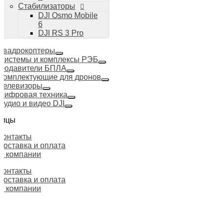
Стабилизаторы
DJI Osmo Mobile
6
DJI RS 3 Pro
Квадрокоптеры
Системы и комплексы РЭБ
Подавители БПЛА
Комплектующие для дронов
Телевизоры
Цифровая техника
Аудио и видео DJI
ницы
Контакты
Доставка и оплата
О компании
Контакты
Доставка и оплата
О компании