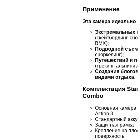
Применение
Эта камера идеально 
Экстремальных в
(скейтбординг, сно
BMX);
Подводной съем
сноркелинг);
Путешествий и п
(трекинг, альпинизм
Создания блогов
видами отдыха
.
Комплектация Stan
Combo
Основная камера 
Action 3
Стандартный акку
Защитная рамка
Крепление на плос
поверхность