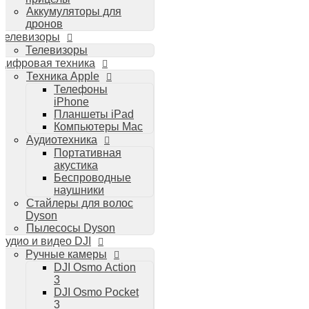
Аккумуляторы для
дронов
Телевизоры
Телевизоры
Цифровая техника
Техника Apple
Телефоны
iPhone
Планшеты iPad
Компьютеры Mac
Аудиотехника
Портативная
акустика
Беспроводные
наушники
Стайлеры для волос
Dyson
Пылесосы Dyson
Аудио и видео DJI
Ручные камеры
DJI Osmo Action
3
DJI Osmo Pocket
3