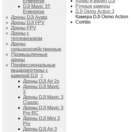
Аудио и видео DJI
Enterprise
Дроны DJI Air 3
Ручные камеры
DJI Mavic 3T
Дроны DJI Mini 4 Pro
DJI Osmo Action 3
Enterprise
Системы и комплексы РЭБ
Камера DJI Osmo Action 3
Дроны DJI Avata
РЭБ Капюшон
Combo
Дроны DJI FPV
РЭБ Тетраэдр
Дроны FPV
РЭБ Ромашка
Дроны с
Подавители БПЛА
тепловизором
Детекторы БПЛА
Дроны
Подавители дронов Гарпия
сельскохозяйственные
Комплектующие для дронов
Промышленные
Спутниковая связь
дроны
Очки VR для дронов
Профессиональные
Зарядные устройства для дронов
квадрокоптеры с
Пульты для дронов
камерой DJI
Пропеллеры для дронов
Дроны DJI Air 2s
Кейсы для дронов
Дроны DJI Mavic
Тепловизионные бинокли
3
Тепловизоры
Дроны DJI Mavic 3
Тепловизионные прицелы
Classic
Аккумуляторы для дронов
Дроны DJI Mavic 3
Телевизоры
Pro RC
Телевизоры
Дроны DJI Mini 3
Цифровая техника
Pro
Техника Apple
Дроны DJI Air 3
Телефоны iPhone