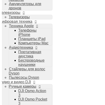
Аккумуляторы для
дронов
Телевизоры
Телевизоры
Цифровая техника
Техника Apple
Телефоны
iPhone
Планшеты iPad
Компьютеры Mac
Аудиотехника
Портативная
акустика
Беспроводные
наушники
Стайлеры для волос
Dyson
Пылесосы Dyson
Аудио и видео DJI
Ручные камеры
DJI Osmo Action
3
DJI Osmo Pocket
3