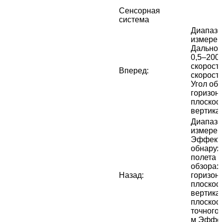
Сенсорная
система
Диапазо
измерени
Дальнос
0,5–200
скорост
Вперед
:
скорость
Угол обз
горизон
плоскост
вертика
Диапазо
измерен
Эффекти
обнаруж
полета ≤
обзора: 
Назад
:
горизон
плоскост
вертика
плоскос
точного 
м Эффек