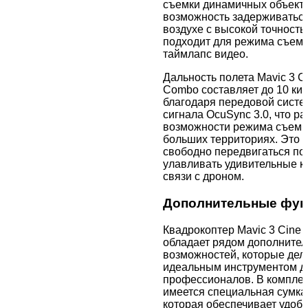
съемки динамичных объекто
возможность задерживаться
воздухе с высокой точность
подходит для режима съем
таймлапс видео.
Дальность полета Mavic 3 C
Combo составляет до 10 ки
благодаря передовой систе
сигнала OcuSync 3.0, что р
возможности режима съемки
больших территориях. Это 
свободно передвигаться по
улавливать удивительные к
связи с дроном.
Дополнительные фун
Квадрокоптер Mavic 3 Cine
обладает рядом дополнител
возможностей, которые дел
идеальным инструментом д
профессионалов. В комплек
имеется специальная сумка
которая обеспечивает удобс