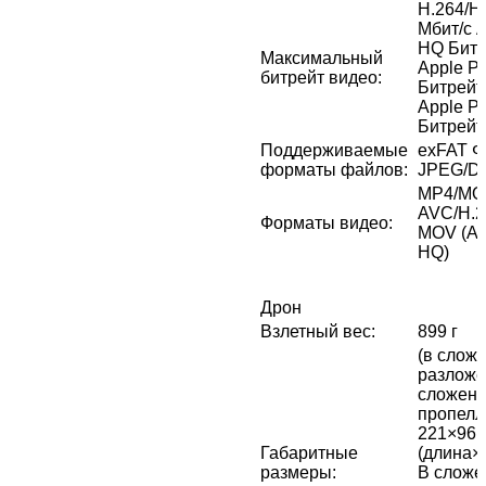
H.264/H
Мбит/с 
HQ Битр
Максимальный
Apple P
битрейт видео
:
Битрейт
Apple P
Битрейт
Поддерживаемые
exFAT Ф
форматы файлов
:
JPEG/D
MP4/MO
AVC/H.2
Форматы видео
:
MOV (Ap
HQ)
Дрон
Взлетный вес
:
899 г
(в слож
разложе
сложенн
пропелл
221×96,
Габаритные
(длина×
размеры
:
В сложе