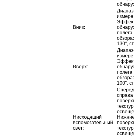
обнаруж
Диапазо
измерени
Эффекти
Вниз
:
обнаруж
полета ≤
обзора: 
130°, сп
Диапазо
измерени
Эффекти
Вверх
:
обнаруж
полета ≤
обзора: 
100°, сп
Спереди,
справа и
поверхн
текстур
освещен
Нисходящий
Нижние 
вспомогательный
поверхн
свет
:
текстур
освещен