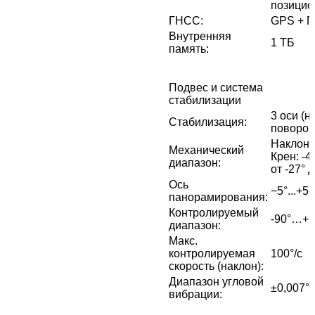
позицио
ГНСС
:
GPS + Г
Внутренняя
1 ТБ
память
:
Подвес и система
стабилизации
3 оси (н
Стабилизация
:
поворот
Наклон:
Механический
Крен: -
диапазон
:
от -27° 
Ось
−5°...+5°
панорамирования
:
Контролируемый
-90°…+3
диапазон
:
Макс.
контролируемая
100°/с
скорость (наклон)
:
Диапазон угловой
±0,007°
вибрации
: