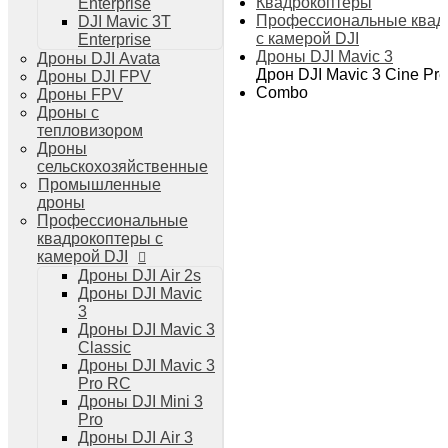
Квадрокоптеры
Enterprise
Дроны DJI Air 3
Профессиональные квад
DJI Mavic 3T
Дроны DJI Mini 4 Pro
с камерой DJI
Enterprise
Системы и комплексы РЭБ
Дроны DJI Mavic 3
Дроны DJI Avata
РЭБ Капюшон
Дрон DJI Mavic 3 Cine Pr
Дроны DJI FPV
РЭБ Тетраэдр
Combo
Дроны FPV
РЭБ Ромашка
Дроны с
Подавители БПЛА
тепловизором
Детекторы БПЛА
Дроны
Подавители дронов Гарпия
сельскохозяйственные
Комплектующие для дронов
Промышленные
Спутниковая связь
дроны
Очки VR для дронов
Профессиональные
Зарядные устройства для дронов
квадрокоптеры с
Пульты для дронов
камерой DJI
Пропеллеры для дронов
Дроны DJI Air 2s
Кейсы для дронов
Дроны DJI Mavic
Тепловизионные бинокли
3
Тепловизоры
Дроны DJI Mavic 3
Тепловизионные прицелы
Classic
Аккумуляторы для дронов
Дроны DJI Mavic 3
Телевизоры
Pro RC
Телевизоры
Дроны DJI Mini 3
Цифровая техника
Pro
Техника Apple
Дроны DJI Air 3
Телефоны iPhone