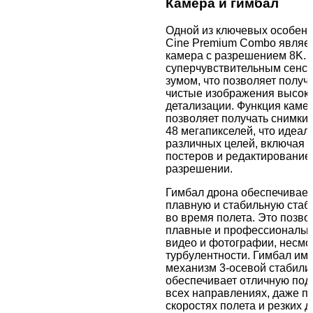
Камера и гимбал
Одной из ключевых особенн
Cine Premium Combo являет
камера с разрешением 8K.
суперчувствительным сенсо
зумом, что позволяет получ
чистые изображения высоко
детализации. Функция каме
позволяет получать снимки
48 мегапикселей, что идеал
различных целей, включая 
постеров и редактирование
разрешении.
Гимбал дрона обеспечивает
плавную и стабильную ста
во время полета. Это позво
плавные и профессиональ
видео и фотографии, несмо
турбулентности. Гимбал им
механизм 3-осевой стабили
обеспечивает отличную под
всех направлениях, даже п
скоростях полета и резких 