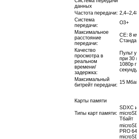
Система передачи
данных
Частота передачи
:
2,4–2,48
Система
O3+
передачи
:
Максимальное
CE: 8 к
расстояние
Стандар
передачи
:
Качество
Пульт у
просмотра в
при 30 к
реальном
1080p п
времени/
секунду
задержка
:
Максимальный
15 Мбай
битрейт передачи
:
Карты памяти
SDXC ил
Типы карт памяти
:
microSD
Тбайт
microSD
PRO 64 
microSD