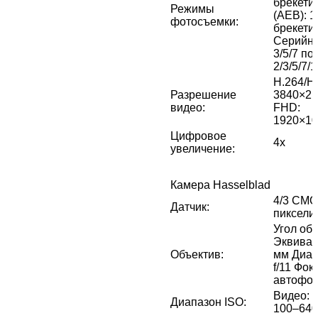
брекети
Режимы
(AEB): 1
фотосъемки
:
брекетин
Серийна
3/5/7 по
2/3/5/7/1
H.264/H.
Разрешение
3840×21
видео
:
FHD:
1920×10
Цифровое
4x
увеличение
:
Камера Hasselblad
4/3 CMO
Датчик
:
пиксели
Угол обз
Эквивал
Объектив
:
мм Диафр
f/11 Фоку
автофок
Видео: 
Диапазон ISO
:
100–640