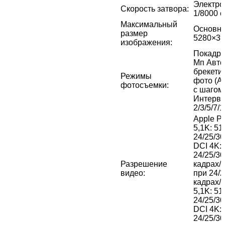
Электро
Скорость затвора
:
1/8000 с
Максимальный
Основно
размер
5280×39
изображения
:
Покадро
Мп Авто
брекети
Режимы
фото (AE
фотосъемки
:
с шагом 
Интерва
2/3/5/7/
Apple P
5,1K: 5
24/25/30
DCI 4K:
24/25/30
Разрешение
кадрах/
видео
:
при 24/2
кадрах/с H.264/H.2
5,1K: 5
24/25/30
DCI 4K:
24/25/30