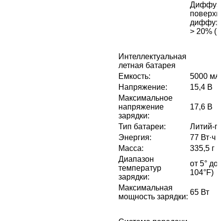
Диффуз
поверхн
диффуз
> 20% (
Интеллектуальная
летная батарея
Емкость
:
5000 мА
Напряжение
:
15,4 В
Максимальное
напряжение
17,6 В
зарядки
:
Тип батареи
:
Литий-п
Энергия
:
77 Вт·ч
Масса
:
335,5 г
Диапазон
от 5° до
температур
104°F)
зарядки
:
Максимальная
65 Вт
мощность зарядки
: