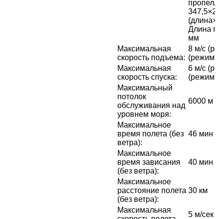
пропелл
347,5×2
(длина×
Длина п
мм
Максимальная
8 м/с (р
скорость подъема
:
(режим 
Максимальная
6 м/с (р
скорость спуска
:
(режим 
Максимальный
потолок
6000 м
обслуживания над
уровнем моря
:
Максимальное
время полета (без
46 мин
ветра)
:
Максимальное
время зависания
40 мин
(без ветра)
:
Максимальное
расстояние полета
30 км
(без ветра)
:
Максимальная
5 м/сек 
скорость полета