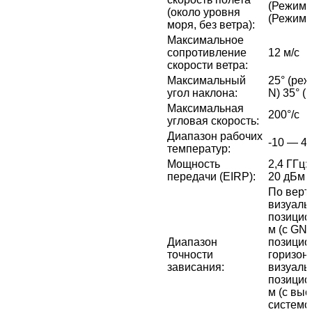
(Режим N
(около уровня
(Режим 
моря, без ветра)
:
Максимальное
сопротивление
12 м/с
скорости ветра
:
Максимальный
25° (реж
угол наклона
:
N) 35° (
Максимальная
200°/с
угловая скорость
:
Диапазон рабочих
-10 — 4
температур
:
Мощность
2,4 ГГц:
передачи (EIRP)
:
20 дБм 
По верти
визуал
позицио
м (с GN
Диапазон
позицио
точности
горизонт
зависания
:
визуал
позицио
м (с вы
системо