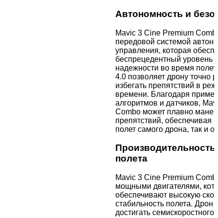
Автономность и безо
Mavic 3 Cine Premium Com
передовой системой автон
управления, которая обесп
беспрецедентный уровень б
надежности во время полета
4.0 позволяет дрону точно 
избегать препятствий в ре
времени. Благодаря приме
алгоритмов и датчиков, Mav
Combo может плавно манев
препятствий, обеспечивая б
полет самого дрона, так и 
Производительность 
полета
Mavic 3 Cine Premium Com
мощными двигателями, кот
обеспечивают высокую скор
стабильность полета. Дрон 
достигать семискоростного