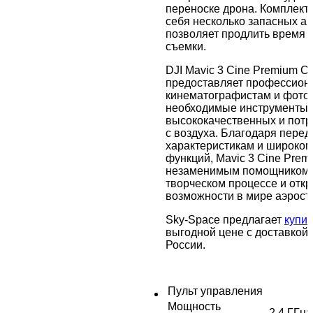
переноске дрона. Комплект 
себя несколько запасных ак
позволяет продлить время 
съемки.
DJI Mavic 3 Cine Premium 
предоставляет профессио
кинематографистам и фото
необходимые инструменты 
высококачественных и пот
с воздуха. Благодаря пере
характеристикам и широко
функций, Mavic 3 Cine Pre
незаменимым помощником 
творческом процессе и отк
возможности в мире аэросъ
Sky-Space предлагает
купит
выгодной цене с доставкой 
России.
Пульт управления
Мощность
2,4 ГГц: