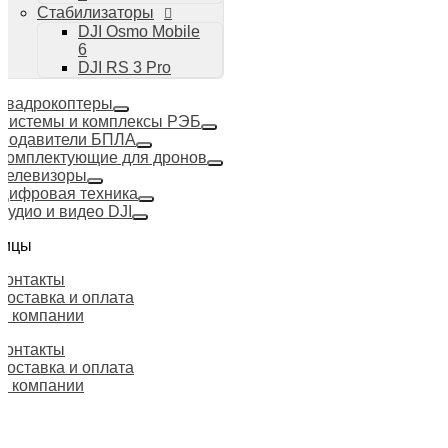
Стабилизаторы
DJI Osmo Mobile
6
DJI RS 3 Pro
Квадрокоптеры
Системы и комплексы РЭБ
Подавители БПЛА
Комплектующие для дронов
Телевизоры
Цифровая техника
Аудио и видео DJI
ницы
Контакты
Доставка и оплата
О компании
Контакты
Доставка и оплата
О компании