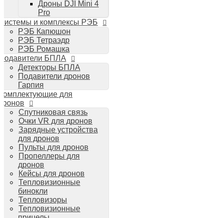
Дроны DJI Mini 4
Планшеты iPad
Pro
Компьютеры Mac
Системы и комплексы РЭБ
Аудиотехника
РЭБ Капюшон
Портативная акустика
РЭБ Тетраэдр
Беспроводные наушники
РЭБ Ромашка
Стайлеры для волос Dyson
Подавители БПЛА
Пылесосы Dyson
Детекторы БПЛА
Аудио и видео DJI
Подавители дронов
Ручные камеры
Гарпия
DJI Osmo Action 3
Комплектующие для
DJI Osmo Pocket 3
дронов
Стабилизаторы
Спутниковая связь
DJI Osmo Mobile 6
Очки VR для дронов
DJI RS 3 Pro
Зарядные устройства
для дронов
Пульты для дронов
Пропеллеры для
дронов
Кейсы для дронов
Тепловизионные
бинокли
Тепловизоры
Тепловизионные
прицелы