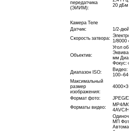
передатчика
20 дБм 
(ЭИИМ)
:
Камера Теле
Датчик
:
1/2-дю
Электро
Скорость затвора
:
1/8000 с
Угол обз
Эквивал
Объектив
:
мм Диаф
Фокус: о
Видео: 
Диапазон ISO
:
100–640
Максимальный
размер
4000×30
изображения
:
Формат фото
:
JPEG/D
MP4/MO
Форматы видео
:
4AVC/H.
Одиночн
МП Фот
Автомат