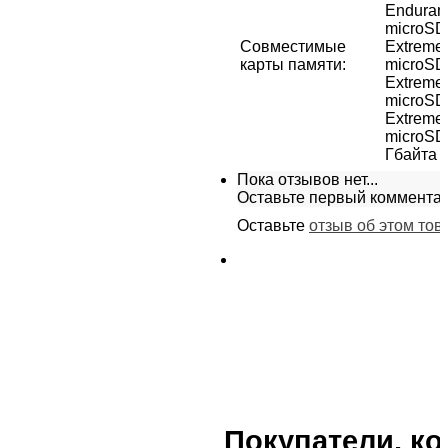
Enduran
microSD
Совместимые
Extreme
карты памяти
:
microSD
Extreme
microSD
Extreme
microSD
Гбайта 
Пока отзывов нет...
Оставьте первый комментар
Оставьте
отзыв об этом тов
Покупатели, к