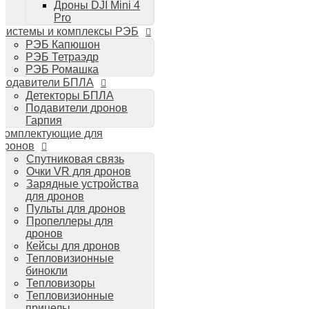
Дроны DJI Mini 4
Планшеты iPad
Pro
Компьютеры Mac
Системы и комплексы РЭБ
Аудиотехника
РЭБ Капюшон
Портативная акустика
РЭБ Тетраэдр
Беспроводные наушники
РЭБ Ромашка
Стайлеры для волос Dyson
Подавители БПЛА
Пылесосы Dyson
Детекторы БПЛА
Аудио и видео DJI
Подавители дронов
Ручные камеры
Гарпия
DJI Osmo Action 3
Комплектующие для
DJI Osmo Pocket 3
дронов
Стабилизаторы
Спутниковая связь
DJI Osmo Mobile 6
Очки VR для дронов
DJI RS 3 Pro
Зарядные устройства
для дронов
Пульты для дронов
Пропеллеры для
дронов
Кейсы для дронов
Тепловизионные
бинокли
Тепловизоры
Тепловизионные
прицелы