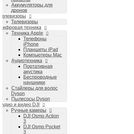
Аккумуляторы для
дронов
Телевизоры
Телевизоры
Цифровая техника
Техника Apple
Телефоны
iPhone
Планшеты iPad
Компьютеры Mac
Аудиотехника
Портативная
акустика
Беспроводные
наушники
Стайлеры для волос
Dyson
Пылесосы Dyson
Аудио и видео DJI
Ручные камеры
DJI Osmo Action
3
DJI Osmo Pocket
3