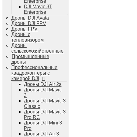
Enterprise
Дроны DJI Air 3
DJI Mavic 3T
Дроны DJI Mini 4 Pro
Enterprise
Системы и комплексы РЭБ
Дроны DJI Avata
РЭБ Капюшон
Дроны DJI FPV
РЭБ Тетраэдр
Дроны FPV
РЭБ Ромашка
Дроны с
Подавители БПЛА
тепловизором
Детекторы БПЛА
Дроны
Подавители дронов Гарпия
сельскохозяйственные
Комплектующие для дронов
Промышленные
Спутниковая связь
дроны
Очки VR для дронов
Профессиональные
Зарядные устройства для дронов
квадрокоптеры с
Пульты для дронов
камерой DJI
Пропеллеры для дронов
Дроны DJI Air 2s
Кейсы для дронов
Дроны DJI Mavic
Тепловизионные бинокли
3
Тепловизоры
Дроны DJI Mavic 3
Тепловизионные прицелы
Classic
Аккумуляторы для дронов
Дроны DJI Mavic 3
Телевизоры
Pro RC
Телевизоры
Дроны DJI Mini 3
Цифровая техника
Pro
Техника Apple
Дроны DJI Air 3
Телефоны iPhone