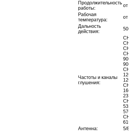
Продолжительность
от 
работы
:
Рабочая
от 
температура
:
Дальность
500
действия
:
CH 
CH 
CH 
CH4 7
9000
90
CH6 10
12
Частоты и каналы
12
глушения
:
CH8 14
16
23
CH1
53
57
CH1
61
Антенна
:
5/8