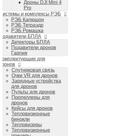
Дроны DJI Mini 4
Планшеты iPad
Pro
Компьютеры Mac
Системы и комплексы РЭБ
Аудиотехника
РЭБ Капюшон
Портативная акустика
РЭБ Тетраэдр
Беспроводные наушники
РЭБ Ромашка
Стайлеры для волос Dyson
Подавители БПЛА
Пылесосы Dyson
Детекторы БПЛА
Аудио и видео DJI
Подавители дронов
Ручные камеры
Гарпия
DJI Osmo Action 3
Комплектующие для
DJI Osmo Pocket 3
дронов
Стабилизаторы
Спутниковая связь
DJI Osmo Mobile 6
Очки VR для дронов
DJI RS 3 Pro
Зарядные устройства
для дронов
Пульты для дронов
Пропеллеры для
дронов
Кейсы для дронов
Тепловизионные
бинокли
Тепловизоры
Тепловизионные
прицелы