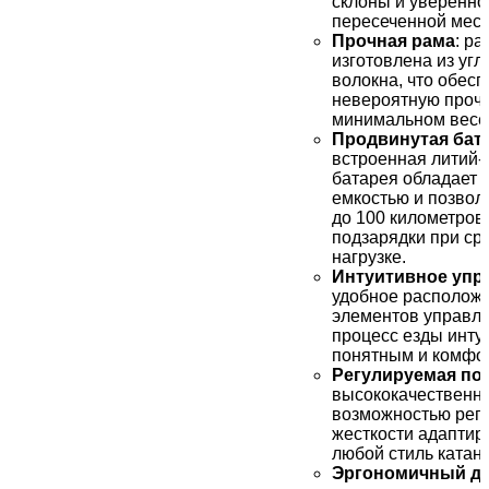
склоны и уверенно
пересеченной мест
Прочная рама
: ра
изготовлена из угл
волокна, что обесп
невероятную прочн
минимальном весе
Продвинутая бат
встроенная литий-
батарея обладает 
емкостью и позвол
до 100 километров
подзарядки при ср
нагрузке.
Интуитивное упр
удобное располож
элементов управле
процесс езды инту
понятным и комфо
Регулируемая по
высококачественна
возможностью рег
жесткости адаптир
любой стиль катани
Эргономичный д