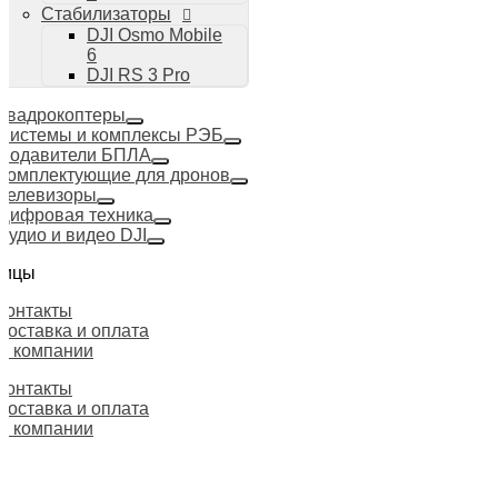
Стабилизаторы
DJI Osmo Mobile
6
DJI RS 3 Pro
Квадрокоптеры
Системы и комплексы РЭБ
Подавители БПЛА
Комплектующие для дронов
Телевизоры
Цифровая техника
Аудио и видео DJI
ницы
Контакты
Доставка и оплата
О компании
Контакты
Доставка и оплата
О компании