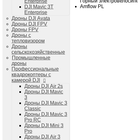
Горный электровелосипед
Enterprise
Дроны DJI Air 3
Amflow PL
DJI Mavic 3T
Дроны DJI Mini 4 Pro
Enterprise
Системы и комплексы РЭБ
Дроны DJI Avata
РЭБ Капюшон
Дроны DJI FPV
РЭБ Тетраэдр
Дроны FPV
РЭБ Ромашка
Дроны с
Подавители БПЛА
тепловизором
Детекторы БПЛА
Дроны
Подавители дронов Гарпия
сельскохозяйственные
Комплектующие для дронов
Промышленные
Спутниковая связь
дроны
Очки VR для дронов
Профессиональные
Зарядные устройства для дронов
квадрокоптеры с
Пульты для дронов
камерой DJI
Пропеллеры для дронов
Дроны DJI Air 2s
Кейсы для дронов
Дроны DJI Mavic
Тепловизионные бинокли
3
Тепловизоры
Дроны DJI Mavic 3
Тепловизионные прицелы
Classic
Аккумуляторы для дронов
Дроны DJI Mavic 3
Телевизоры
Pro RC
Телевизоры
Дроны DJI Mini 3
Цифровая техника
Pro
Техника Apple
Дроны DJI Air 3
Телефоны iPhone