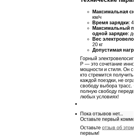
Максимальная ск
км/ч
Время зарядки
: 4
Максимальный пр
одной зарядке
: д
Вес электровело
20 кг
Допустимая нагру
Горный электровелосипе
P — это сочетание инно
мощности и стиля. Он со
кто стремится получить
каждой поездки, не огр
свободу выбора трасс. 
полную свободу передв
любых условиях!
Пока отзывов нет...
Оставьте первый комме
Оставьте
отзыв об этом
первым!