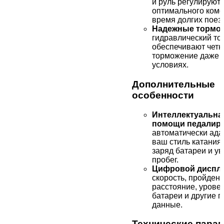
и руль регулируют
оптимального ком
время долгих поезд
Надежные тормо
гидравлический то
обеспечивают четк
торможение даже 
условиях.
Дополнительные
особенности
Интеллектуальна
помощи педалиро
автоматически ада
ваш стиль катания
заряд батареи и у
пробег.
Цифровой диспл
скорость, пройден
расстояние, урове
батареи и другие 
данные.
Технические пара