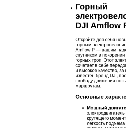
Горный
электровел
DJI Amflow 
Откройте для себя новы
горным электровелосип
Amflow P — вашим над
спутником в покорении 
горных троп. Этот элек
сочетает в себе передо
и высокое качество, за 
известен бренд DJI, пр
свободу движения по с
маршрутам.
Основные характе
Мощный двигате
электродвигатель 
крутящего момента
легкость подъема 