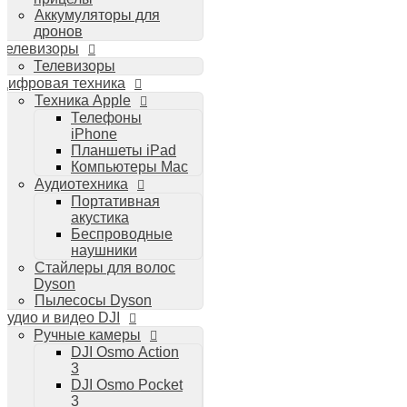
Аккумуляторы для
дронов
Телевизоры
Телевизоры
Цифровая техника
Техника Apple
Телефоны
iPhone
Планшеты iPad
Компьютеры Mac
Аудиотехника
Портативная
акустика
Беспроводные
наушники
Стайлеры для волос
Dyson
Пылесосы Dyson
Аудио и видео DJI
Ручные камеры
DJI Osmo Action
3
DJI Osmo Pocket
3