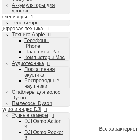
Аккумуляторы для
дронов
Телевизоры
Телевизоры
Цифровая техника
Техника Apple
Телефоны
iPhone
Планшеты iPad
Компьютеры Mac
Аудиотехника
Портативная
акустика
Беспроводные
наушники
Стайлеры для волос
Dyson
Пылесосы Dyson
Аудио и видео DJI
Ручные камеры
DJI Osmo Action
3
Все характерист
DJI Osmo Pocket
3