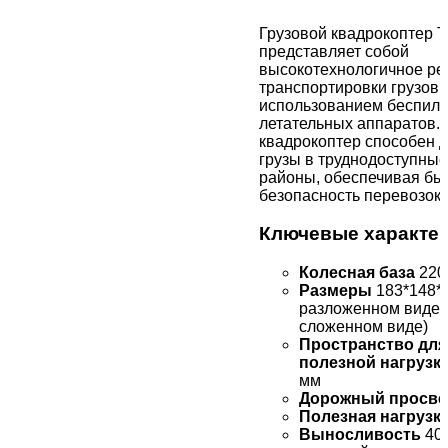
Грузовой квадрокоптер
представляет собой
высокотехнологичное ре
транспортировки грузов 
использованием беспил
летательных аппаратов. 
квадрокоптер способен 
грузы в труднодоступны
районы, обеспечивая бы
безопасность перевозок.
Ключевые характе
Колесная база
220
Размеры
183*148*8
разложенном виде) 
сложенном виде)
Пространство для
полезной нагрузк
мм
Дорожный просве
Полезная нагрузк
Выносливость
40 