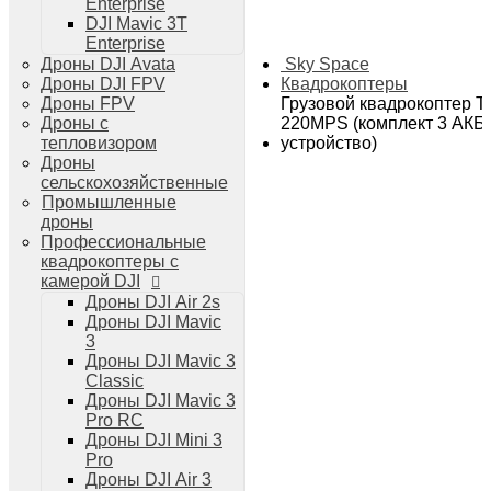
Enterprise
Дроны DJI Air 3
DJI Mavic 3T
Дроны DJI Mini 4 Pro
Enterprise
Системы и комплексы РЭБ
Sky Space
Дроны DJI Avata
РЭБ Капюшон
Квадрокоптеры
Дроны DJI FPV
РЭБ Тетраэдр
Грузовой квадрокоптер 
Дроны FPV
РЭБ Ромашка
220MPS (комплект 3 АКБ
Дроны с
Подавители БПЛА
устройство)
тепловизором
Детекторы БПЛА
Дроны
Подавители дронов Гарпия
сельскохозяйственные
Комплектующие для дронов
Промышленные
Спутниковая связь
дроны
Очки VR для дронов
Профессиональные
Зарядные устройства для дронов
квадрокоптеры с
Пульты для дронов
камерой DJI
Пропеллеры для дронов
Дроны DJI Air 2s
Кейсы для дронов
Дроны DJI Mavic
Тепловизионные бинокли
3
Тепловизоры
Дроны DJI Mavic 3
Тепловизионные прицелы
Classic
Аккумуляторы для дронов
Дроны DJI Mavic 3
Телевизоры
Pro RC
Телевизоры
Дроны DJI Mini 3
Цифровая техника
Pro
Техника Apple
Дроны DJI Air 3
Телефоны iPhone