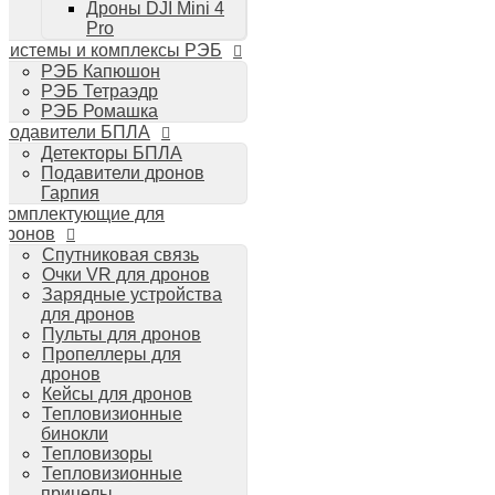
Дроны DJI Mini 4
Планшеты iPad
Pro
Компьютеры Mac
Системы и комплексы РЭБ
Аудиотехника
РЭБ Капюшон
Портативная акустика
РЭБ Тетраэдр
Беспроводные наушники
РЭБ Ромашка
Стайлеры для волос Dyson
Подавители БПЛА
Пылесосы Dyson
Детекторы БПЛА
Аудио и видео DJI
Подавители дронов
Ручные камеры
Гарпия
DJI Osmo Action 3
Комплектующие для
DJI Osmo Pocket 3
дронов
Стабилизаторы
Спутниковая связь
DJI Osmo Mobile 6
Очки VR для дронов
DJI RS 3 Pro
Зарядные устройства
для дронов
Пульты для дронов
Пропеллеры для
дронов
Кейсы для дронов
Тепловизионные
бинокли
Тепловизоры
Тепловизионные
прицелы