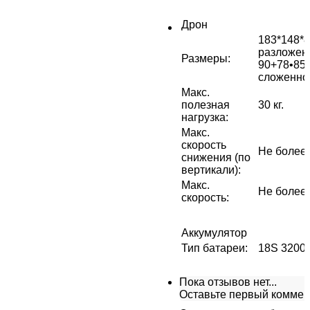
Дрон
183*148*8
разложен
Размеры
:
90+78•85 
сложенно
Макс.
полезная
30 кг.
нагрузка
:
Макс.
скорость
Не более 
снижения (по
вертикали)
:
Макс.
Не более 
скорость
:
Аккумулятор
Тип батареи
:
18S 32000
Пока отзывов нет...
Оставьте первый коммен