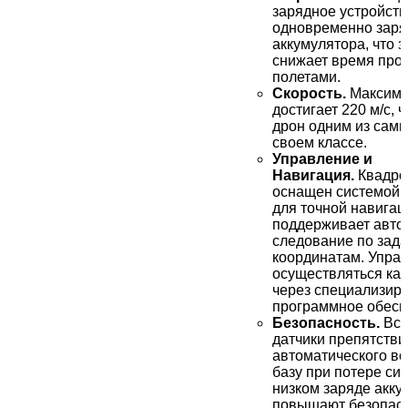
зарядное устройств
одновременно заря
аккумулятора, что 
снижает время про
полетами.
Скорость.
Максима
достигает 220 м/с, ч
дрон одним из сам
своем классе.
Управление и
Навигация.
Квадро
оснащен системой
для точной навигац
поддерживает авто
следование по зад
координатам. Упра
осуществляться как
через специализир
программное обесп
Безопасность.
Вст
датчики препятстви
автоматического в
базу при потере си
низком заряде акку
повышают безопас