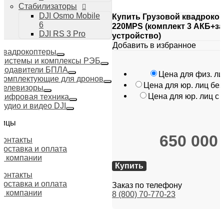
Стабилизаторы
DJI Osmo Mobile
Купить Грузовой квадроко
6
220MPS (комплект 3 АКБ+з
DJI RS 3 Pro
устройство)
Добавить в избранное
Квадрокоптеры
Системы и комплексы РЭБ
Подавители БПЛА
Цена для физ. ли
Комплектующие для дронов
Цена для юр. лиц бе
Телевизоры
Цена для юр. лиц с
Цифровая техника
Аудио и видео DJI
ницы
650 000
Контакты
Доставка и оплата
О компании
Купить
Контакты
Доставка и оплата
Заказ по телефону
О компании
8 (800) 70-770-23