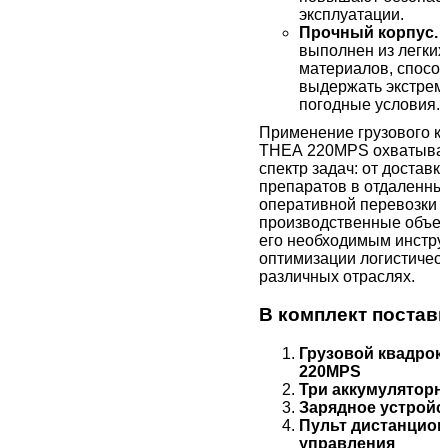
эксплуатации.
Прочный корпус.
К
выполнен из легких
материалов, спосо
выдержать экстре
погодные условия.
Применение грузового к
THEA 220MPS охватывае
спектр задач: от доставк
препаратов в отдаленны
оперативной перевозки з
производственные объек
его необходимым инстру
оптимизации логистическ
различных отраслях.
В комплект постав
Грузовой квадрок
220MPS
Три аккумуляторн
Зарядное устройс
Пульт дистанцион
управления