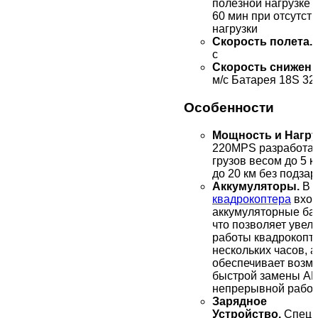
полезной нагрузке 2
60 мин при отсутст
нагрузки
Скорость полета.
с
Скорость снижени
м/с Батарея 18S 
Особенности
Мощность и Нагру
220MPS разработан
грузов весом до 5 к
до 20 км без подзар
Аккумуляторы.
В 
квадрокоптера
вход
аккумуляторные бат
что позволяет увел
работы квадрокопте
нескольких часов, а
обеспечивает возм
быстрой замены АК
непрерывной работ
Зарядное
Устройство.
Специ