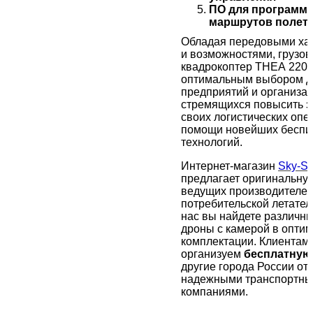
ПО для программ
маршрутов полет
Обладая передовыми ха
и возможностями, грузов
квадрокоптер THEA 220
оптимальным выбором д
предприятий и организац
стремящихся повысить 
своих логистических опе
помощи новейших беспи
технологий.
Интернет-магазин
Sky-S
предлагает оригинальну
ведущих производителе
потребительской летател
нас вы найдете различн
дроны с камерой в опти
комплектации. Клиентам
организуем
бесплатную
другие города России о
надежными транспортн
компаниями.