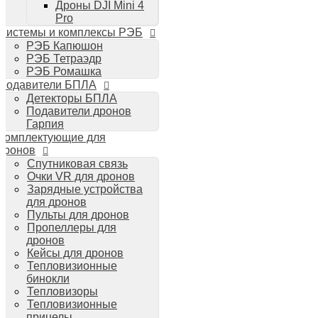
Дроны DJI Mini 4
Планшеты iPad
Pro
Компьютеры Mac
Системы и комплексы РЭБ
Аудиотехника
РЭБ Капюшон
Портативная акустика
РЭБ Тетраэдр
Беспроводные наушники
РЭБ Ромашка
Стайлеры для волос Dyson
Подавители БПЛА
Пылесосы Dyson
Детекторы БПЛА
Аудио и видео DJI
Подавители дронов
Ручные камеры
Гарпия
DJI Osmo Action 3
Комплектующие для
DJI Osmo Pocket 3
дронов
Стабилизаторы
Спутниковая связь
DJI Osmo Mobile 6
Очки VR для дронов
DJI RS 3 Pro
Зарядные устройства
для дронов
Пульты для дронов
Пропеллеры для
дронов
Кейсы для дронов
Тепловизионные
бинокли
Тепловизоры
Тепловизионные
прицелы