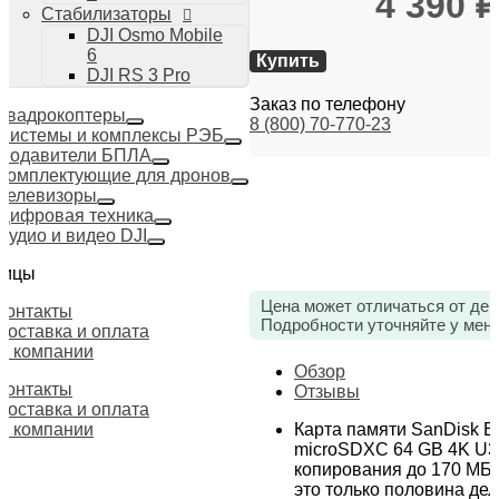
4 390
₽
Стабилизаторы
DJI Osmo Mobile
6
Купить
DJI RS 3 Pro
Заказ по телефону
Квадрокоптеры
8 (800) 70-770-23
Системы и комплексы РЭБ
Подавители БПЛА
Комплектующие для дронов
Телевизоры
Цифровая техника
Аудио и видео DJI
ницы
Цена может отличаться от дей
Контакты
Подробности уточняйте у мен
Доставка и оплата
О компании
Обзор
Контакты
Отзывы
Доставка и оплата
Карта памяти SanDisk E
О компании
microSDXC 64 GB 4K U3
копирования до 170 МБ
это только половина дел