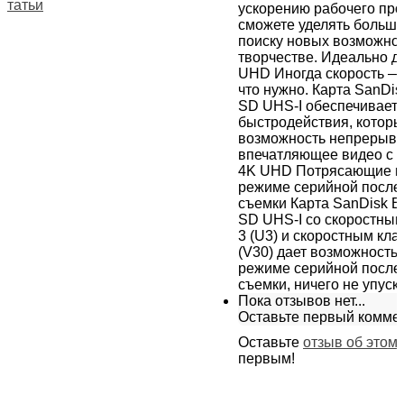
Статьи
ускорению рабочего пр
сможете уделять больш
поиску новых возможнос
творчестве. Идеально д
UHD Иногда скорость — 
что нужно. Карта SanDi
SD UHS-I обеспечивает 
быстродействия, которы
возможность непрерывн
впечатляющее видео с 
4K UHD Потрясающие к
режиме серийной после
съемки Карта SanDisk 
SD UHS-I со скоростны
3 (U3) и скоростным кла
(V30) дает возможность 
режиме серийной после
съемки, ничего не упуск
Пока отзывов нет...
Оставьте первый комме
Оставьте
отзыв об этом
первым!