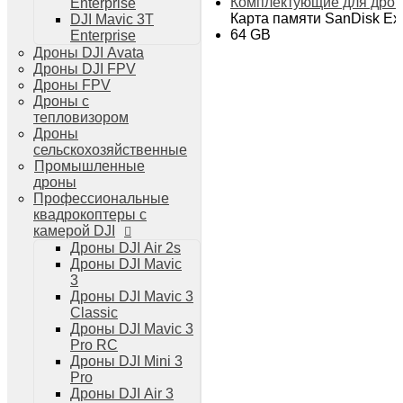
Комплектующие для дро
Enterprise
Дроны DJI Air 3
Карта памяти SanDisk Ex
DJI Mavic 3T
Дроны DJI Mini 4 Pro
64 GB
Enterprise
Системы и комплексы РЭБ
Дроны DJI Avata
РЭБ Капюшон
Дроны DJI FPV
РЭБ Тетраэдр
Дроны FPV
РЭБ Ромашка
Дроны с
Подавители БПЛА
тепловизором
Детекторы БПЛА
Дроны
Подавители дронов Гарпия
сельскохозяйственные
Комплектующие для дронов
Промышленные
Спутниковая связь
дроны
Очки VR для дронов
Профессиональные
Зарядные устройства для дронов
квадрокоптеры с
Пульты для дронов
камерой DJI
Пропеллеры для дронов
Дроны DJI Air 2s
Кейсы для дронов
Дроны DJI Mavic
Тепловизионные бинокли
3
Тепловизоры
Дроны DJI Mavic 3
Тепловизионные прицелы
Classic
Аккумуляторы для дронов
Дроны DJI Mavic 3
Телевизоры
Pro RC
Телевизоры
Дроны DJI Mini 3
Цифровая техника
Pro
Техника Apple
Дроны DJI Air 3
Телефоны iPhone