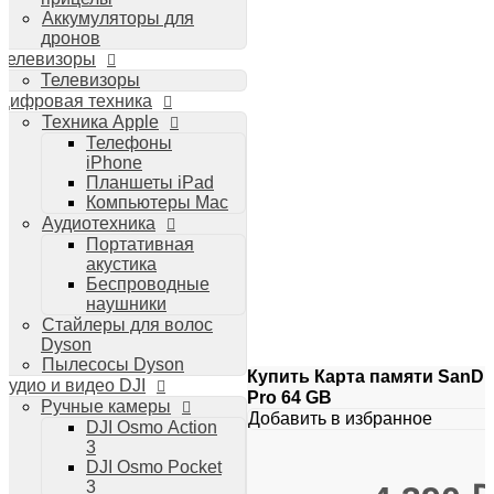
Аккумуляторы для
дронов
Телевизоры
Телевизоры
Цифровая техника
Техника Apple
Телефоны
iPhone
Планшеты iPad
Компьютеры Mac
Аудиотехника
Портативная
акустика
Беспроводные
наушники
Стайлеры для волос
Dyson
Пылесосы Dyson
Купить Карта памяти SanDi
Аудио и видео DJI
Pro 64 GB
Ручные камеры
Добавить в избранное
DJI Osmo Action
3
DJI Osmo Pocket
3