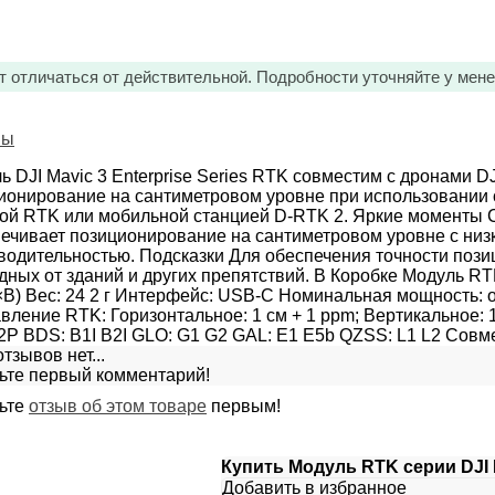
т отличаться от действительной. Подробности уточняйте у мен
вы
ь DJI Mavic 3 Enterprise Series RTK совместим с дронами DJI
ионирование на сантиметровом уровне при использовании с
ой RTK или мобильной станцией D-RTK 2. Яркие моменты Со
ечивает позиционирование на сантиметровом уровне с низ
водительностью. Подсказки Для обеспечения точности поз
дных от зданий и других препятствий. В Коробке Модуль RT
В) Вес: 24 2 г Интерфейс: USB-C Номинальная мощность: о
вление RTK: Горизонтальное: 1 см + 1 ppm; Вертикальное: 
2P BDS: B1I B2I GLO: G1 G2 GAL: E1 E5b QZSS: L1 L2 Совмест
тзывов нет...
ьте первый комментарий!
ьте
отзыв об этом товаре
первым!
Купить Модуль RTK серии DJI M
Добавить в избранное