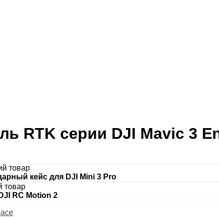
ь RTK серии DJI Mavic 3 En
I
й товар
рный кейс для DJI Mini 3 Pro
 товар
JI RC Motion 2
pace