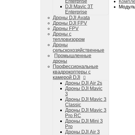
Дроны DJI Mini 4 Pro
Enterprise
Компле
DJI Mavic 3T
Модуль
Системы и комплексы РЭБ
Enterprise
РЭБ Капюшон
Дроны DJI Avata
РЭБ Тетраэдр
Дроны DJI FPV
РЭБ Ромашка
Дроны FPV
Подавители БПЛА
Дроны с
Детекторы БПЛА
тепловизором
Подавители дронов Гарпия
Дроны
Комплектующие для дронов
сельскохозяйственные
Спутниковая связь
Промышленные
Очки VR для дронов
дроны
Зарядные устройства для дронов
Профессиональные
Пульты для дронов
квадрокоптеры с
Пропеллеры для дронов
камерой DJI
Кейсы для дронов
Дроны DJI Air 2s
Тепловизионные бинокли
Дроны DJI Mavic
Тепловизоры
3
Тепловизионные прицелы
Дроны DJI Mavic 3
Аккумуляторы для дронов
Classic
Телевизоры
Дроны DJI Mavic 3
Телевизоры
Pro RC
Цифровая техника
Дроны DJI Mini 3
Техника Apple
Pro
Телефоны iPhone
Дроны DJI Air 3
Планшеты iPad