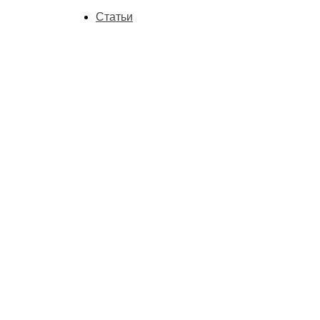
Статьи
Добав
Быстр
Очк
В нал
77 9