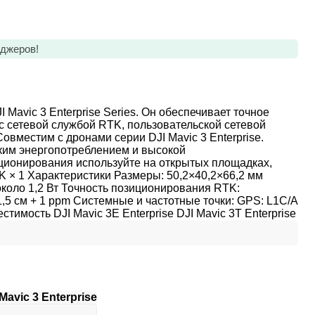
еджеров!
 Mavic 3 Enterprise Series. Он обеспечивает точное
 сетевой службой RTK, пользовательской сетевой
вместим с дронами серии DJI Mavic 3 Enterprise.
ким энергопотреблением и высокой
иционирования используйте на открытых площадках,
K × 1 Характеристики Размеры: 50,2×40,2×66,2 мм
коло 1,2 Вт Точность позиционирования RTK:
1,5 см + 1 ppm Системные и частотные точки: GPS: L1C/A
имость DJI Mavic 3E Enterprise DJI Mavic 3T Enterprise
avic 3 Enterprise