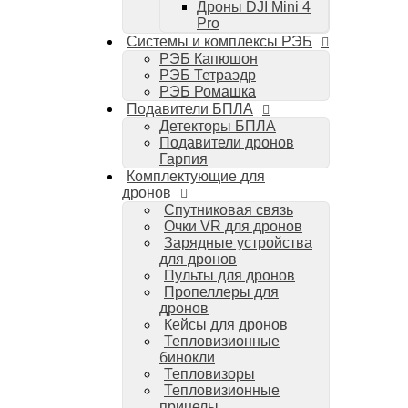
Дроны DJI Mini 4
Компьютеры Mac
Pro
Аудиотехника
Системы и комплексы РЭБ
Портативная акустика
РЭБ Капюшон
Беспроводные наушники
РЭБ Тетраэдр
Стайлеры для волос Dyson
РЭБ Ромашка
Пылесосы Dyson
Подавители БПЛА
Аудио и видео DJI
Детекторы БПЛА
Ручные камеры
Подавители дронов
DJI Osmo Action 3
Гарпия
DJI Osmo Pocket 3
Комплектующие для
Стабилизаторы
дронов
DJI Osmo Mobile 6
Спутниковая связь
DJI RS 3 Pro
Очки VR для дронов
Зарядные устройства
для дронов
Пульты для дронов
Пропеллеры для
дронов
Кейсы для дронов
Тепловизионные
бинокли
Тепловизоры
Тепловизионные
прицелы