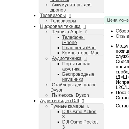
Аккумуляторы для
дронов
Телевизоры
Цена може
Телевизоры
Цифровая техника
Обзор
Техника Apple
Отзы
Телефоны
iPhone
Модул
Планшеты iPad
позиц
Компьютеры Mac
служб
Аудиотехника
Обесп
Портативная
произ
акустика
свобо
Беспроводные
(Д×Ш×
наушники
Испра
Стайлеры для волос
L2C/L
Dyson
Пока о
Пылесосы Dyson
Остав
Аудио и видео DJI
Остав
Ручные камеры
DJI Osmo Action
3
DJI Osmo Pocket
3