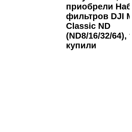
приобрели На
фильтров DJI M
Classic ND
(ND8/16/32/64),
купили
Аккумулятор
Акку
DJI Mini 2
DJI G