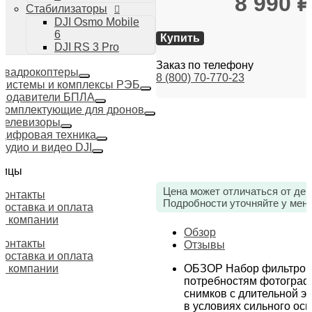
8 990
₽
Стабилизаторы
DJI Osmo Mobile
6
Купить
DJI RS 3 Pro
Заказ по телефону
Квадрокоптеры
8 (800) 70-770-23
Системы и комплексы РЭБ
Подавители БПЛА
Комплектующие для дронов
Телевизоры
Цифровая техника
Аудио и видео DJI
ницы
Цена может отличаться от дей
Контакты
Подробности уточняйте у мен
Доставка и оплата
О компании
Обзор
Контакты
Отзывы
Доставка и оплата
ОБЗОР Набор фильтров 
О компании
потребностям фотограф
снимков с длительной э
в условиях сильного ос