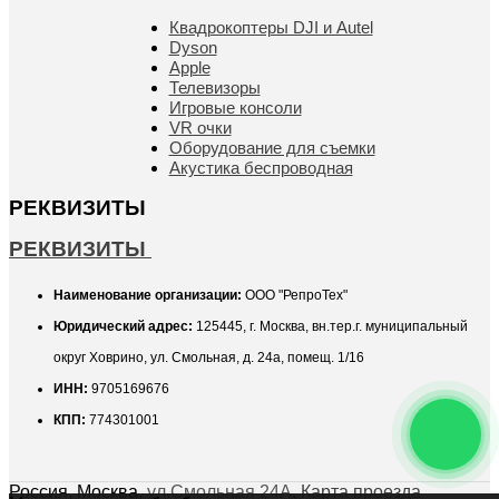
Квадрокоптеры DJI и Autel
Dyson
Apple
Телевизоры
Игровые консоли
VR очки
Оборудование для съемки
Акустика беспроводная
РЕКВИЗИТЫ
РЕКВИЗИТЫ
Наименование организации:
ООО "РепроТех"
Юридический адрес:
125445, г. Москва, вн.тер.г. муниципальный
округ Ховрино, ул. Смольная, д. 24а, помещ. 1/16
ИНН:
9705169676
КПП:
774301001
Россия
,
Москва
,
ул.Смольная 24А
,
Карта проезда