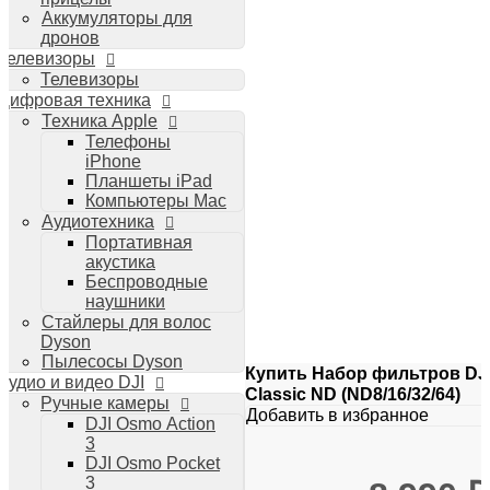
Аккумуляторы для
дронов
Телевизоры
Телевизоры
Цифровая техника
Техника Apple
Телефоны
iPhone
Планшеты iPad
Компьютеры Mac
Аудиотехника
Портативная
акустика
Беспроводные
наушники
Стайлеры для волос
Dyson
Пылесосы Dyson
Купить Набор фильтров DJI
Аудио и видео DJI
Classic ND (ND8/16/32/64)
Ручные камеры
Добавить в избранное
DJI Osmo Action
3
DJI Osmo Pocket
3