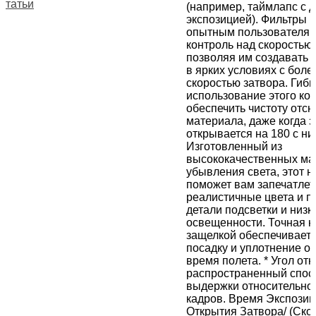
Статьи
(например, таймлапс с 
экспозицией). Фильтры 
опытным пользователям
контроль над скоростью 
позволяя им создавать
в ярких условиях с боле
скоростью затвора. Гибк
использование этого ко
обеспечить чистоту отсн
материала, даже когда з
открывается на 180 с ни
Изготовленный из
высококачественных ма
убывления света, этот 
поможет вам запечатлет
реалистичные цвета и 
детали подсветки и низк
освещенности. Точная к
защелкой обеспечивает
посадку и уплотнение о
время полета. * Угол от
распространенный спос
выдержки относительно
кадров. Время Экспозиц
Открытия Затвора/ (Ско