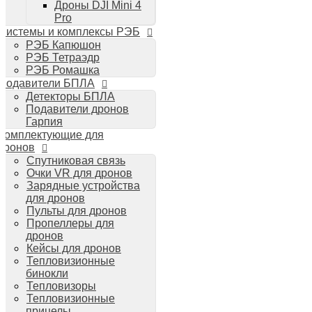
Дроны DJI Mini 4
Планшеты iPad
Pro
Компьютеры Mac
Системы и комплексы РЭБ
Аудиотехника
РЭБ Капюшон
Портативная акустика
РЭБ Тетраэдр
Беспроводные наушники
РЭБ Ромашка
Стайлеры для волос Dyson
Подавители БПЛА
Пылесосы Dyson
Детекторы БПЛА
Аудио и видео DJI
Подавители дронов
Ручные камеры
Гарпия
DJI Osmo Action 3
Комплектующие для
DJI Osmo Pocket 3
дронов
Стабилизаторы
Спутниковая связь
DJI Osmo Mobile 6
Очки VR для дронов
DJI RS 3 Pro
Зарядные устройства
для дронов
Пульты для дронов
Пропеллеры для
дронов
Кейсы для дронов
Тепловизионные
бинокли
Тепловизоры
Тепловизионные
прицелы