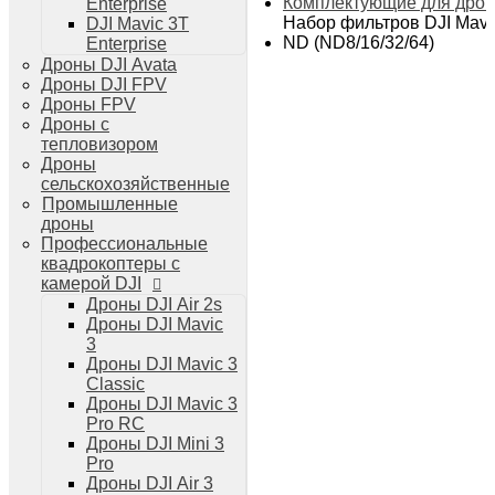
Комплектующие для дро
Enterprise
Дроны DJI Air 3
Набор фильтров DJI Mavic
DJI Mavic 3T
Дроны DJI Mini 4 Pro
ND (ND8/16/32/64)
Enterprise
Системы и комплексы РЭБ
Дроны DJI Avata
РЭБ Капюшон
Дроны DJI FPV
РЭБ Тетраэдр
Дроны FPV
РЭБ Ромашка
Дроны с
Подавители БПЛА
тепловизором
Детекторы БПЛА
Дроны
Подавители дронов Гарпия
сельскохозяйственные
Комплектующие для дронов
Промышленные
Спутниковая связь
дроны
Очки VR для дронов
Профессиональные
Зарядные устройства для дронов
квадрокоптеры с
Пульты для дронов
камерой DJI
Пропеллеры для дронов
Дроны DJI Air 2s
Кейсы для дронов
Дроны DJI Mavic
Тепловизионные бинокли
3
Тепловизоры
Дроны DJI Mavic 3
Тепловизионные прицелы
Classic
Аккумуляторы для дронов
Дроны DJI Mavic 3
Телевизоры
Pro RC
Телевизоры
Дроны DJI Mini 3
Цифровая техника
Pro
Техника Apple
Дроны DJI Air 3
Телефоны iPhone