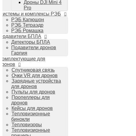
Дроны DJI Mini 4
Планшеты iPad
Pro
Компьютеры Mac
Системы и комплексы РЭБ
Аудиотехника
РЭБ Капюшон
Портативная акустика
РЭБ Тетраэдр
Беспроводные наушники
РЭБ Ромашка
Стайлеры для волос Dyson
Подавители БПЛА
Пылесосы Dyson
Детекторы БПЛА
Аудио и видео DJI
Подавители дронов
Ручные камеры
Гарпия
DJI Osmo Action 3
Комплектующие для
DJI Osmo Pocket 3
дронов
Стабилизаторы
Спутниковая связь
DJI Osmo Mobile 6
Очки VR для дронов
DJI RS 3 Pro
Зарядные устройства
для дронов
Пульты для дронов
Пропеллеры для
дронов
Кейсы для дронов
Тепловизионные
бинокли
Тепловизоры
Тепловизионные
прицелы