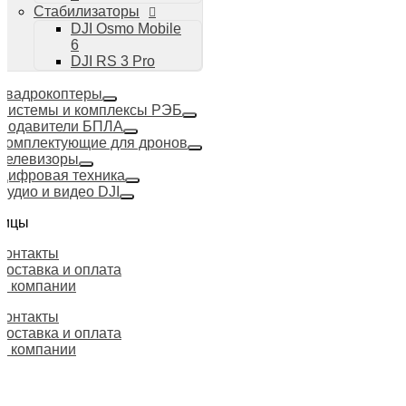
Стабилизаторы
DJI Osmo Mobile
6
DJI RS 3 Pro
Квадрокоптеры
Системы и комплексы РЭБ
Подавители БПЛА
Комплектующие для дронов
Телевизоры
Цифровая техника
Аудио и видео DJI
ницы
Контакты
Доставка и оплата
О компании
Контакты
Доставка и оплата
О компании