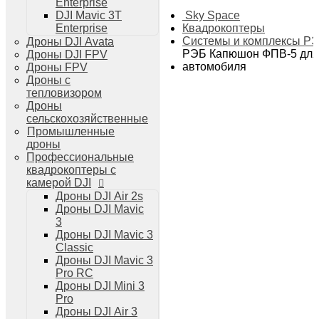
Enterprise
Дроны DJI Air 3
Sky Space
DJI Mavic 3T
Дроны DJI Mini 4 Pro
Квадрокоптеры
Enterprise
Системы и комплексы РЭБ
Системы и комплексы Р
Дроны DJI Avata
РЭБ Капюшон
РЭБ Капюшон ФПВ-5 для 
Дроны DJI FPV
РЭБ Тетраэдр
автомобиля
Дроны FPV
РЭБ Ромашка
Дроны с
Подавители БПЛА
тепловизором
Детекторы БПЛА
Дроны
Подавители дронов Гарпия
сельскохозяйственные
Комплектующие для дронов
Промышленные
Спутниковая связь
дроны
Очки VR для дронов
Профессиональные
Зарядные устройства для дронов
квадрокоптеры с
Пульты для дронов
камерой DJI
Пропеллеры для дронов
Дроны DJI Air 2s
Кейсы для дронов
Дроны DJI Mavic
Тепловизионные бинокли
3
Тепловизоры
Дроны DJI Mavic 3
Тепловизионные прицелы
Classic
Аккумуляторы для дронов
Дроны DJI Mavic 3
Телевизоры
Pro RC
Телевизоры
Дроны DJI Mini 3
Цифровая техника
Pro
Техника Apple
Дроны DJI Air 3
Телефоны iPhone