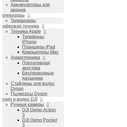
Аккумуляторы для
дронов
Телевизоры
Телевизоры
Цифровая техника
Техника Apple
Телефоны
iPhone
Планшеты iPad
Компьютеры Mac
Аудиотехника
Портативная
акустика
Беспроводные
наушники
Стайлеры для волос
Dyson
Пылесосы Dyson
Аудио и видео DJI
Ручные камеры
DJI Osmo Action
3
DJI Osmo Pocket
3