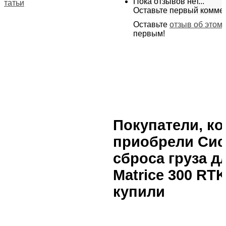
Пока отзывов нет...
Статьи
Оставьте первый комме
Оставьте
отзыв об этом
первым!
Покупатели, к
приобрели Сис
сброса груза д
Matrice 300 RTK
купили