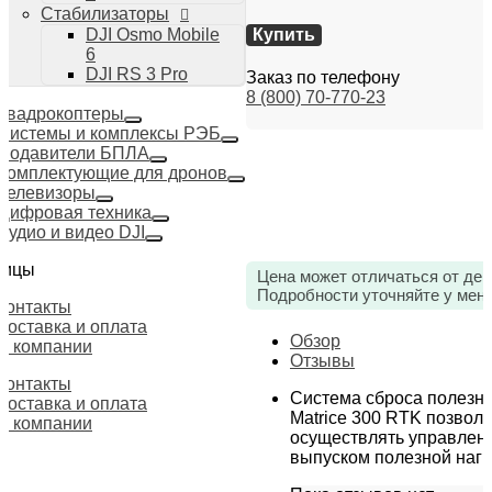
Стабилизаторы
Купить
DJI Osmo Mobile
6
DJI RS 3 Pro
Заказ по телефону
8 (800) 70-770-23
Квадрокоптеры
Системы и комплексы РЭБ
Подавители БПЛА
Комплектующие для дронов
Телевизоры
Цифровая техника
Аудио и видео DJI
ницы
Цена может отличаться от дей
Подробности уточняйте у мен
Контакты
Доставка и оплата
Обзор
О компании
Отзывы
Контакты
Система сброса полезно
Доставка и оплата
Matrice 300 RTK позволя
О компании
осуществлять управлен
выпуском полезной нагр