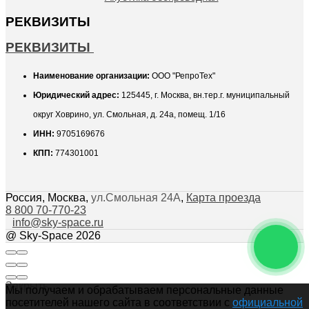
РЕКВИЗИТЫ
РЕКВИЗИТЫ
Наименование организации:
ООО "РепроТех"
Юридический адрес:
125445, г. Москва, вн.тер.г. муниципальный
округ Ховрино, ул. Смольная, д. 24а, помещ. 1/16
ИНН:
9705169676
КПП:
774301001
Россия
,
Москва
,
ул.Смольная 24А
,
Карта проезда
8 800 70-770-23
info@sky-space.ru
@ Sky-Space 2026
Закрыть
Мы получаем и обрабатываем персональные данные
посетителей нашего сайта в соответствии с
официальной