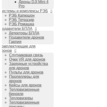
Дроны DJI Mini 4
Планшеты iPad
Pro
Компьютеры Mac
Системы и комплексы РЭБ
Аудиотехника
РЭБ Капюшон
Портативная акустика
РЭБ Тетраэдр
Беспроводные наушники
РЭБ Ромашка
Стайлеры для волос Dyson
Подавители БПЛА
Пылесосы Dyson
Детекторы БПЛА
Аудио и видео DJI
Подавители дронов
Ручные камеры
Гарпия
DJI Osmo Action 3
Комплектующие для
DJI Osmo Pocket 3
дронов
Стабилизаторы
Спутниковая связь
DJI Osmo Mobile 6
Очки VR для дронов
DJI RS 3 Pro
Зарядные устройства
для дронов
Пульты для дронов
Пропеллеры для
дронов
Кейсы для дронов
Тепловизионные
бинокли
Тепловизоры
Тепловизионные
прицелы