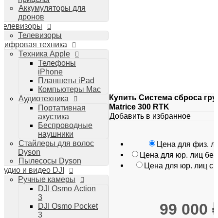
Аккумуляторы для
дронов
Телевизоры
Телевизоры
Цифровая техника
Техника Apple
Телефоны
iPhone
Планшеты iPad
Компьютеры Mac
Купить Система сброса груз
Аудиотехника
Matrice 300 RTK
Портативная
Добавить в избранное
акустика
Беспроводные
наушники
Стайлеры для волос
Цена для физ. л
Dyson
Цена для юр. лиц бе
Пылесосы Dyson
Цена для юр. лиц с
Аудио и видео DJI
Ручные камеры
DJI Osmo Action
3
99 000
DJI Osmo Pocket
3