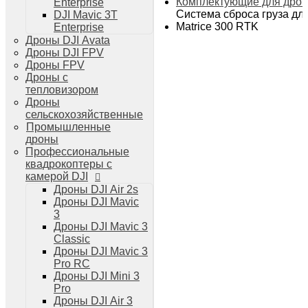
Комплектующие для дро
Enterprise
Дроны DJI Air 3
Система сброса груза для
DJI Mavic 3T
Дроны DJI Mini 4 Pro
Matrice 300 RTK
Enterprise
Системы и комплексы РЭБ
Дроны DJI Avata
РЭБ Капюшон
Дроны DJI FPV
РЭБ Тетраэдр
Дроны FPV
РЭБ Ромашка
Дроны с
Подавители БПЛА
тепловизором
Детекторы БПЛА
Дроны
Подавители дронов Гарпия
сельскохозяйственные
Комплектующие для дронов
Промышленные
Спутниковая связь
дроны
Очки VR для дронов
Профессиональные
Зарядные устройства для дронов
квадрокоптеры с
Пульты для дронов
камерой DJI
Пропеллеры для дронов
Дроны DJI Air 2s
Кейсы для дронов
Дроны DJI Mavic
Тепловизионные бинокли
3
Тепловизоры
Дроны DJI Mavic 3
Тепловизионные прицелы
Classic
Аккумуляторы для дронов
Дроны DJI Mavic 3
Телевизоры
Pro RC
Телевизоры
Дроны DJI Mini 3
Цифровая техника
Pro
Техника Apple
Дроны DJI Air 3
Телефоны iPhone