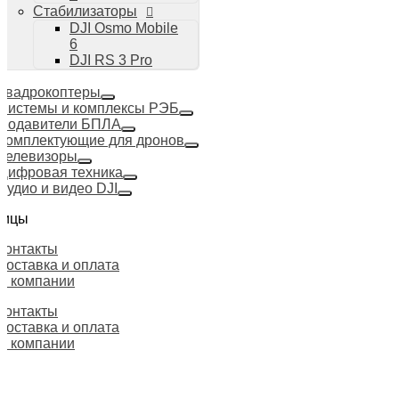
Стабилизаторы
DJI Osmo Mobile
6
DJI RS 3 Pro
Квадрокоптеры
Системы и комплексы РЭБ
Подавители БПЛА
Комплектующие для дронов
Телевизоры
Цифровая техника
Аудио и видео DJI
ницы
Контакты
Доставка и оплата
О компании
Контакты
Доставка и оплата
О компании