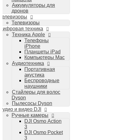
Аккумуляторы для
дронов
Телевизоры
Телевизоры
Цифровая техника
Техника Apple
Телефоны
iPhone
Планшеты iPad
Компьютеры Mac
Аудиотехника
Портативная
акустика
Беспроводные
наушники
Стайлеры для волос
Dyson
Пылесосы Dyson
Аудио и видео DJI
Ручные камеры
DJI Osmo Action
3
DJI Osmo Pocket
3