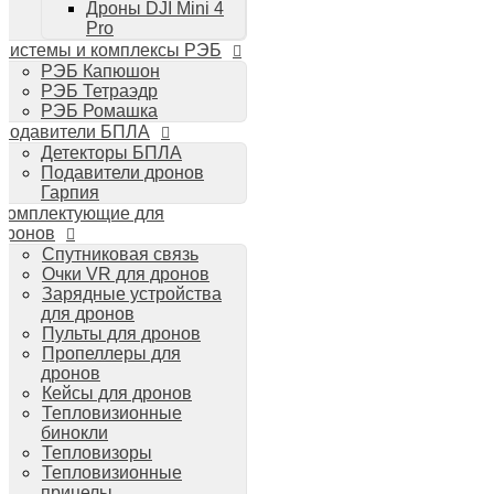
Дроны DJI Mini 4
Планшеты iPad
Pro
Компьютеры Mac
Системы и комплексы РЭБ
Аудиотехника
РЭБ Капюшон
Портативная акустика
РЭБ Тетраэдр
Беспроводные наушники
РЭБ Ромашка
Стайлеры для волос Dyson
Подавители БПЛА
Пылесосы Dyson
Детекторы БПЛА
Аудио и видео DJI
Подавители дронов
Ручные камеры
Гарпия
DJI Osmo Action 3
Комплектующие для
DJI Osmo Pocket 3
дронов
Стабилизаторы
Спутниковая связь
DJI Osmo Mobile 6
Очки VR для дронов
DJI RS 3 Pro
Зарядные устройства
для дронов
Пульты для дронов
Пропеллеры для
дронов
Кейсы для дронов
Тепловизионные
бинокли
Тепловизоры
Тепловизионные
прицелы