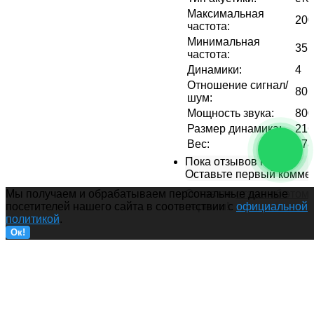
Максимальная
200
частота
:
Минимальная
35 
частота
:
Динамики
:
4
Отношение сигнал/
80 
шум
:
Мощность звука
:
800
Размер динамика
:
216
Вес
:
278
Пока отзывов нет...
Оставьте первый комме
Оставьте
отзыв об этом
Мы получаем и обрабатываем персональные данные
первым!
посетителей нашего сайта в соответствии с
официальной
политикой
.
Ок!