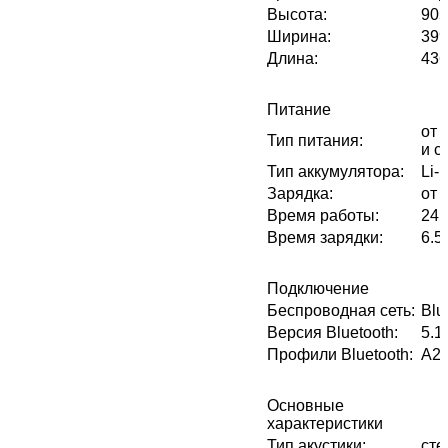
Высота
:
905
Ширина
:
399
Длина
:
436
Питание
от 
Тип питания
:
и с
Тип аккумулятора
:
Li-I
Зарядка
:
от 
Время работы
:
24 
Время зарядки
:
6.5
Подключение
Беспроводная сеть
:
Blu
Версия Bluetooth
:
5.1
Профили Bluetooth
:
A2
Основные
характеристики
Тип акустики
:
сте