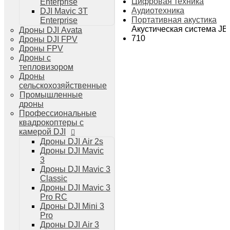
Цифровая техника
Enterprise
Дроны DJI Air 3
Аудиотехника
DJI Mavic 3T
Дроны DJI Mini 4 Pro
Портативная акустика
Enterprise
Системы и комплексы РЭБ
Акустическая система JB
Дроны DJI Avata
РЭБ Капюшон
710
Дроны DJI FPV
РЭБ Тетраэдр
Дроны FPV
РЭБ Ромашка
Дроны с
Подавители БПЛА
тепловизором
Детекторы БПЛА
Дроны
Подавители дронов Гарпия
сельскохозяйственные
Комплектующие для дронов
Промышленные
Спутниковая связь
дроны
Очки VR для дронов
Профессиональные
Зарядные устройства для дронов
квадрокоптеры с
Пульты для дронов
камерой DJI
Пропеллеры для дронов
Дроны DJI Air 2s
Кейсы для дронов
Дроны DJI Mavic
Тепловизионные бинокли
3
Тепловизоры
Дроны DJI Mavic 3
Тепловизионные прицелы
Classic
Аккумуляторы для дронов
Дроны DJI Mavic 3
Телевизоры
Pro RC
Телевизоры
Дроны DJI Mini 3
Цифровая техника
Pro
Техника Apple
Дроны DJI Air 3
Телефоны iPhone