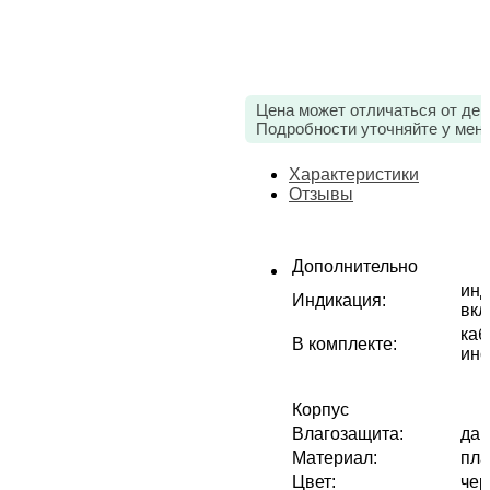
Цена может отличаться от дей
Подробности уточняйте у мен
Характеристики
Отзывы
Дополнительно
инд
Индикация
:
вкл
каб
В комплекте
:
инс
Корпус
Влагозащита
:
да
Материал
:
пла
Цвет
:
че