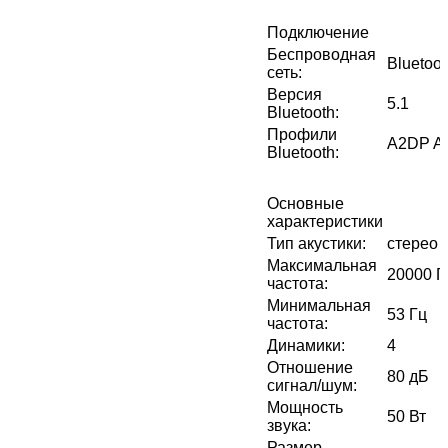
Подключение
Беспроводная
Bluetoot
сеть
:
Версия
5.1
Bluetooth
:
Профили
A2DP 
Bluetooth
:
Основные
характеристики
Тип акустики
:
стерео
Максимальная
20000 Г
частота
:
Минимальная
53 Гц
частота
:
Динамики
:
4
Отношение
80 дБ
сигнал/шум
:
Мощность
50 Вт
звука
:
Размер