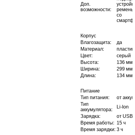
Доп.
устройс
возможности
:
ремень 
со
смартф
Корпус
Влагозащита
:
да
Материал
:
пластик
Цвет
:
серый
Высота
:
136 мм
Ширина
:
299 мм
Длина
:
134 мм
Питание
Тип питания
:
от акку
Тип
Li-Ion
аккумулятора
:
Зарядка
:
от USB 
Время работы
:
15 ч
Время зарядки
:
3 ч