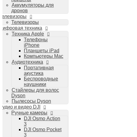
Аккумуляторы для
дронов
Телевизоры
Телевизоры
Цифровая техника
Техника Apple
Телефоны
iPhone
Планшеты iPad
Компьютеры Mac
Аудиотехника
Портативная
акустика
Беспроводные
наушники
Стайлеры для волос
Dyson
Пылесосы Dyson
Аудио и видео DJI
Ручные камеры
DJI Osmo Action
3
DJI Osmo Pocket
3