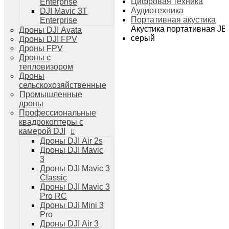
Цифровая техника
Enterprise
Дроны DJI Air 3
Аудиотехника
DJI Mavic 3T
Дроны DJI Mini 4 Pro
Портативная акустика
Enterprise
Системы и комплексы РЭБ
Акустика портативная JBL
Дроны DJI Avata
РЭБ Капюшон
серый
Дроны DJI FPV
РЭБ Тетраэдр
Дроны FPV
РЭБ Ромашка
Дроны с
Подавители БПЛА
тепловизором
Детекторы БПЛА
Дроны
Подавители дронов Гарпия
сельскохозяйственные
Комплектующие для дронов
Промышленные
Спутниковая связь
дроны
Очки VR для дронов
Профессиональные
Зарядные устройства для дронов
квадрокоптеры с
Пульты для дронов
камерой DJI
Пропеллеры для дронов
Дроны DJI Air 2s
Кейсы для дронов
Дроны DJI Mavic
Тепловизионные бинокли
3
Тепловизоры
Дроны DJI Mavic 3
Тепловизионные прицелы
Classic
Аккумуляторы для дронов
Дроны DJI Mavic 3
Телевизоры
Pro RC
Телевизоры
Дроны DJI Mini 3
Цифровая техника
Pro
Техника Apple
Дроны DJI Air 3
Телефоны iPhone