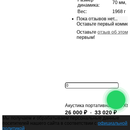
70 мм, 
динамика
:
Вес
:
1968 г
Пока отзывов нет...
Оставьте первый комме
Оставьте
отзыв об этом
первым!
Акустика портативная JBL Xtr
26 000
-
33 020
₽
₽
Мы получаем и обрабатываем персональные данные
Купить
посетителей нашего сайта в соответствии с
официальной
политикой
.