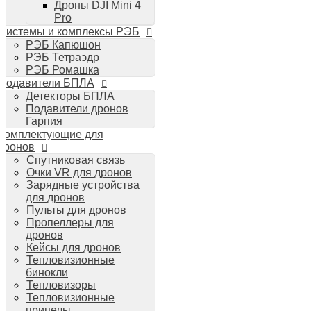
Дроны DJI Mini 4
Планшеты iPad
Pro
Компьютеры Mac
Системы и комплексы РЭБ
Аудиотехника
РЭБ Капюшон
Портативная акустика
РЭБ Тетраэдр
Беспроводные наушники
РЭБ Ромашка
Стайлеры для волос Dyson
Подавители БПЛА
Пылесосы Dyson
Детекторы БПЛА
Аудио и видео DJI
Подавители дронов
Ручные камеры
Гарпия
DJI Osmo Action 3
Комплектующие для
DJI Osmo Pocket 3
дронов
Стабилизаторы
Спутниковая связь
DJI Osmo Mobile 6
Очки VR для дронов
DJI RS 3 Pro
Зарядные устройства
для дронов
Пульты для дронов
Пропеллеры для
дронов
Кейсы для дронов
Тепловизионные
бинокли
Тепловизоры
Тепловизионные
прицелы