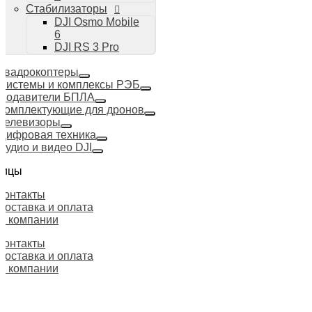
Стабилизаторы
DJI Osmo Mobile
6
DJI RS 3 Pro
Квадрокоптеры
Системы и комплексы РЭБ
Подавители БПЛА
Комплектующие для дронов
Телевизоры
Цифровая техника
Аудио и видео DJI
ницы
Контакты
Доставка и оплата
О компании
Контакты
Доставка и оплата
О компании