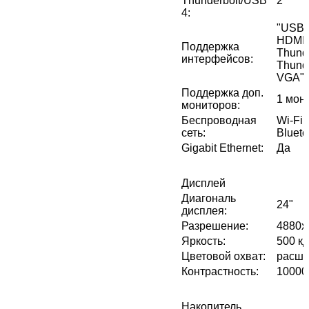
Thunderbolt/USB
2
4
:
"USB 
HDMI, 
Поддержка
Thunde
интерфейсов
:
Thunde
VGA"
Поддержка доп.
1 мон
мониторов
:
Беспроводная
Wi-Fi 
сеть
:
Blueto
Gigabit Ethernet
:
Да
Дисплей
Диагональ
24"
дисплея
:
Разрешение
:
4880x
Яркость
:
500 кд
Цветовой охват
:
расши
Контрастность
:
10000
Накопитель