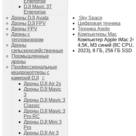
Enterprise
Дроны DJI Air 3
DJI Mavic 3T
Дроны DJI Mini 4 Pro
Enterprise
Системы и комплексы РЭБ
Sky Space
Дроны DJI Avata
РЭБ Капюшон
Цифровая техника
Дроны DJI FPV
РЭБ Тетраэдр
Техника Apple
Дроны FPV
РЭБ Ромашка
Компьютеры Mac
Дроны с
Подавители БПЛА
Компьютер Apple iMac 24"
тепловизором
Детекторы БПЛА
4,5K, M3 синий (8C CPU,
Дроны
Подавители дронов Гарпия
2023), 8 ГБ, 256 ГБ SSD
сельскохозяйственные
Комплектующие для дронов
Промышленные
Спутниковая связь
дроны
Очки VR для дронов
Профессиональные
Зарядные устройства для дронов
квадрокоптеры с
Пульты для дронов
камерой DJI
Пропеллеры для дронов
Дроны DJI Air 2s
Кейсы для дронов
Дроны DJI Mavic
Тепловизионные бинокли
3
Тепловизоры
Дроны DJI Mavic 3
Тепловизионные прицелы
Classic
Аккумуляторы для дронов
Дроны DJI Mavic 3
Телевизоры
Pro RC
Телевизоры
Дроны DJI Mini 3
Цифровая техника
Pro
Техника Apple
Дроны DJI Air 3
Телефоны iPhone