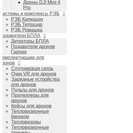
Дроны DJI Mini 4
Планшеты iPad
Pro
Компьютеры Mac
Системы и комплексы РЭБ
Аудиотехника
РЭБ Капюшон
Портативная акустика
РЭБ Тетраэдр
Беспроводные наушники
РЭБ Ромашка
Стайлеры для волос Dyson
Подавители БПЛА
Пылесосы Dyson
Детекторы БПЛА
Аудио и видео DJI
Подавители дронов
Ручные камеры
Гарпия
DJI Osmo Action 3
Комплектующие для
DJI Osmo Pocket 3
дронов
Стабилизаторы
Спутниковая связь
DJI Osmo Mobile 6
Очки VR для дронов
DJI RS 3 Pro
Зарядные устройства
для дронов
Пульты для дронов
Пропеллеры для
дронов
Кейсы для дронов
Тепловизионные
бинокли
Тепловизоры
Тепловизионные
прицелы