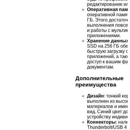
редактирование или
Оперативная памя
оперативной памяти
ГБ. Этого достаточ
выполнения повсед
и работы с мульти
приложениями.
Хранение данных
SSD на 256 ГБ обе
быструю загрузку с
приложений, а так
доступ к вашим фа
документам.
Дополнительные
преимущества
Дизайн
: тонкий кор
выполнен из высок
материалов и имее
вид. Синий цвет до
устройству индивид
Коннекторы
: нали
Thunderbolt/USB 4 