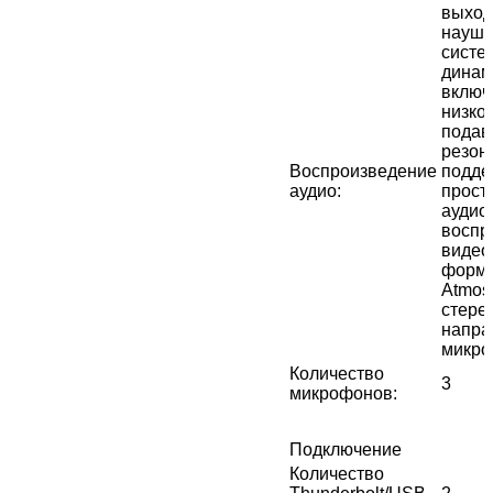
выход
наушни
систем
динами
включ
низко
подав
резон
Воспроизведение
подде
аудио
:
прост
аудио
воспр
видео 
форма
Atmos
стере
напра
микро
Количество
3
микрофонов
:
Подключение
Количество