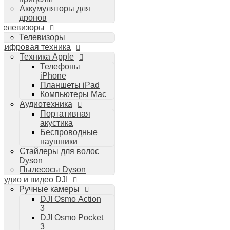
Аккумуляторы для
дронов
Телевизоры
Телевизоры
Цифровая техника
Техника Apple
Телефоны
iPhone
Планшеты iPad
Компьютеры Mac
Аудиотехника
Портативная
акустика
Беспроводные
наушники
Стайлеры для волос
Dyson
Пылесосы Dyson
Аудио и видео DJI
Ручные камеры
DJI Osmo Action
3
DJI Osmo Pocket
3