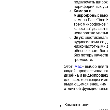
подключать широки
периферийных устр
Камера и
микрофоны:
высок
камера FaceTime HD
трех микрофонов “с
качества” делают в
невероятно чистым
Звук
: шестиканаль
аудиосистема со д
низкочастотными д
обеспечивает богат
без потерь качеств
громкости.
Этот
iMac
– выбор для тв
людей, профессионалов 
дизайна и видеопродакш
для всех желающих иметь
выдающимся внешним в
отличной
функционально
Комплектация