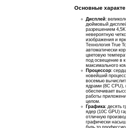
Основные характе
Дисплей
: великоле
дюймовый дисплей 
разрешением 4,5K 
невероятную четкос
изображения и ярко
Технология True To
автоматически корр
цветовую температ
под освещение в к
максимального комф
Процессор
: сердц
новейший процессор
восемью вычислит
ядрами (8C CPU), 
обеспечивает высо
работы приложений
целом.
Графика
: десять г
ядер (10C GPU) га
отличную производ
графически насыще
будь то профессио