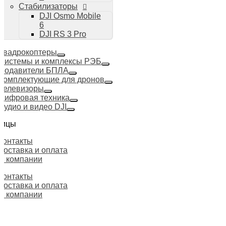
Стабилизаторы
DJI Osmo Mobile
6
DJI RS 3 Pro
Квадрокоптеры
Системы и комплексы РЭБ
Подавители БПЛА
Комплектующие для дронов
Телевизоры
Цифровая техника
Аудио и видео DJI
ницы
Контакты
Доставка и оплата
О компании
Контакты
Доставка и оплата
О компании