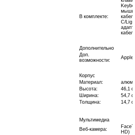
клави
Keyboa
мышь 
В комплекте
:
кабел
C/Ligh
адапт
кабель
Дополнительно
Доп.
Apple 
возможности
:
Корпус
Материал
:
алюм
Высота
:
46,1 с
Ширина
:
54,7 с
Толщина
:
14,7 с
Мультимедиа
FaceTi
Веб-камера
:
HD)