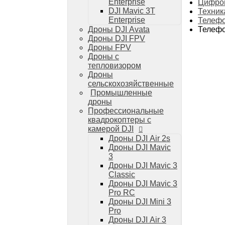
Дроны DJI Mini 4 Pro
Enterprise
Цифров
DJI Mavic 3T
Техник
Системы и комплексы РЭБ
Enterprise
Телефо
РЭБ Капюшон
Телефо
Дроны DJI Avata
РЭБ Тетраэдр
Дроны DJI FPV
РЭБ Ромашка
Дроны FPV
Подавители БПЛА
Дроны с
Детекторы БПЛА
тепловизором
Подавители дронов Гарпия
Дроны
Комплектующие для дронов
сельскохозяйственные
Спутниковая связь
Промышленные
Очки VR для дронов
дроны
Зарядные устройства для дронов
Профессиональные
Пульты для дронов
квадрокоптеры с
Пропеллеры для дронов
камерой DJI
Кейсы для дронов
Дроны DJI Air 2s
Тепловизионные бинокли
Дроны DJI Mavic
Тепловизоры
3
Тепловизионные прицелы
Дроны DJI Mavic 3
Аккумуляторы для дронов
Classic
Телевизоры
Дроны DJI Mavic 3
Телевизоры
Pro RC
Цифровая техника
Дроны DJI Mini 3
Техника Apple
Pro
Телефоны iPhone
Дроны DJI Air 3
Планшеты iPad