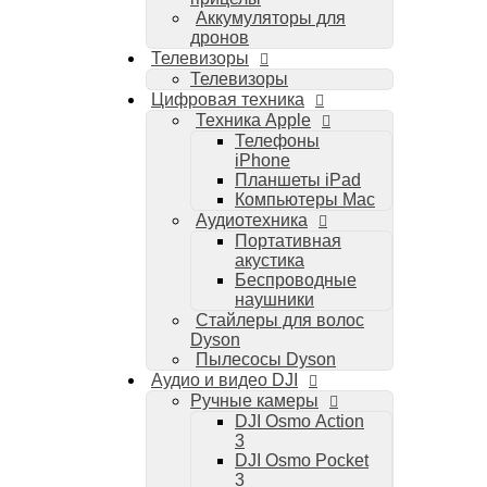
Аккумуляторы для
дронов
Телевизоры
Телевизоры
Цифровая техника
Техника Apple
Телефоны
iPhone
Планшеты iPad
Компьютеры Mac
Аудиотехника
Портативная
акустика
Беспроводные
наушники
Стайлеры для волос
Dyson
Пылесосы Dyson
Аудио и видео DJI
Ручные камеры
DJI Osmo Action
3
DJI Osmo Pocket
3