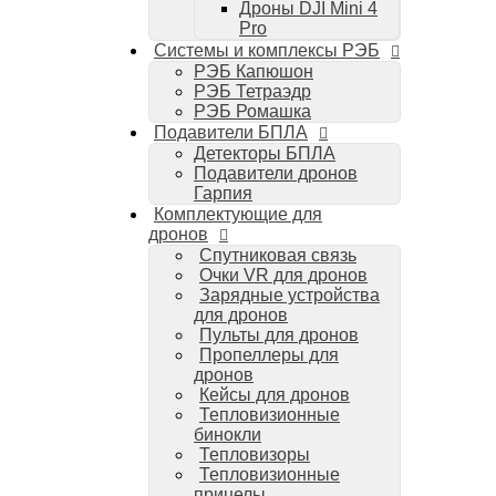
Дроны DJI Mini 4
Компьютеры Mac
Pro
Аудиотехника
Системы и комплексы РЭБ
Портативная акустика
РЭБ Капюшон
Беспроводные наушники
РЭБ Тетраэдр
Стайлеры для волос Dyson
РЭБ Ромашка
Пылесосы Dyson
Подавители БПЛА
Аудио и видео DJI
Детекторы БПЛА
Ручные камеры
Подавители дронов
DJI Osmo Action 3
Гарпия
DJI Osmo Pocket 3
Комплектующие для
Стабилизаторы
дронов
DJI Osmo Mobile 6
Спутниковая связь
DJI RS 3 Pro
Очки VR для дронов
Зарядные устройства
для дронов
Пульты для дронов
Пропеллеры для
дронов
Кейсы для дронов
Тепловизионные
бинокли
Тепловизоры
Тепловизионные
прицелы