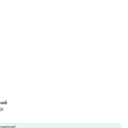
ний
ки
еджеров!