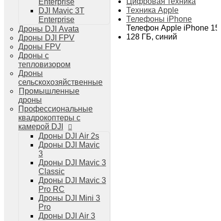
Цифровая техника
Enterprise
Дроны DJI Air 3
Техника Apple
DJI Mavic 3T
Дроны DJI Mini 4 Pro
Телефоны iPhone
Enterprise
Системы и комплексы РЭБ
Телефон Apple iPhone 15
Дроны DJI Avata
РЭБ Капюшон
128 ГБ, синий
Дроны DJI FPV
РЭБ Тетраэдр
Дроны FPV
РЭБ Ромашка
Дроны с
Подавители БПЛА
тепловизором
Детекторы БПЛА
Дроны
Подавители дронов Гарпия
сельскохозяйственные
Комплектующие для дронов
Промышленные
Спутниковая связь
дроны
Очки VR для дронов
Профессиональные
Зарядные устройства для дронов
квадрокоптеры с
Пульты для дронов
камерой DJI
Пропеллеры для дронов
Дроны DJI Air 2s
Кейсы для дронов
Дроны DJI Mavic
Тепловизионные бинокли
3
Тепловизоры
Дроны DJI Mavic 3
Тепловизионные прицелы
Classic
Аккумуляторы для дронов
Дроны DJI Mavic 3
Телевизоры
Pro RC
Телевизоры
Дроны DJI Mini 3
Цифровая техника
Pro
Техника Apple
Дроны DJI Air 3
Телефоны iPhone