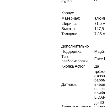
аудио
:
Корпус
Материал
:
алюми
Ширина
:
71,5 м
Высота
:
147,5 
Толщина
:
7,85 м
Дополнительно
Поддержка
:
MagSa
Тип
Face I
разблокировки
:
Кнопка Action
:
Да
трёхос
акселе
бароме
Датчики
:
внешн
освещё
прибли
LiDAR
до 30 
Защита от воды
:
погруж