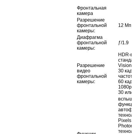
Фронтальная
камера
Разрешение
фронтальной
12 Мп
камеры
:
Диафрагма
фронтальной
ƒ/1.9
камеры
:
HDR‑в
станда
Разрешение
Vision 
видео
30 кадр
фронтальной
частот
камеры
:
60 кад
1080p 
30 или
вспышк
функци
автофо
технол
Pixels,
Photon
технол
Функции