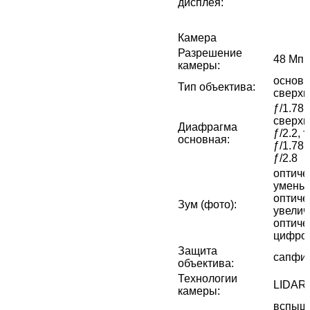
дисплея
:
Камера
Разрешение
48 Мп 
камеры
:
основн
Тип объектива
:
сверх
ƒ/1.78,
сверхш
Диафрагма
ƒ/2.2, 
основная
:
ƒ/1.78,
ƒ/2.8
оптиче
уменьш
оптиче
Зум (фото)
:
увелич
оптиче
цифров
Защита
сапфир
объектива
:
Технологии
LIDAR
камеры
:
вспышк