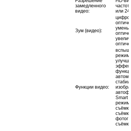
Разрешение
HD-вид
замедленного
частот
видео
:
или 24
цифров
оптиче
уменьш
Зум (видео)
:
оптиче
увелич
оптиче
вспышк
режим 
улучш
эффект
функци
автома
стабил
Функции видео
:
изобра
автофо
Smart 
режим,
съёмка
съëмка
фотогр
съёмки