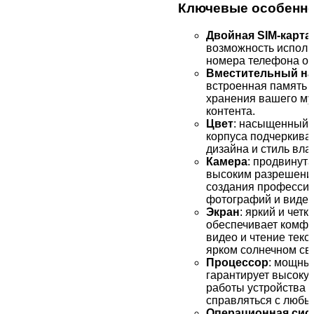
Ключевые особенн
Двойная SIM-карта
возможность исполь
номера телефона о
Вместительный на
встроенная память 
хранения вашего му
контента.
Цвет
: насыщенный 
корпуса подчеркива
дизайна и стиль вла
Камера
: продвинута
высоким разрешени
создания професси
фотографий и видео
Экран
: яркий и чет
обеспечивает комфо
видео и чтение текс
ярком солнечном све
Процессор
: мощны
гарантирует высоку
работы устройства 
справляться с любы
Операционная сис