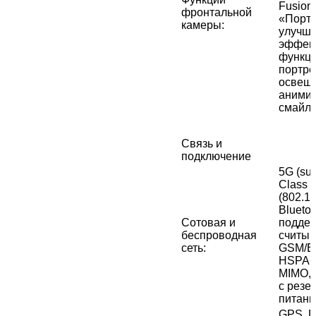
Fusion
фронтальной
«Портр
камеры
:
улучш
эффект
функци
портре
освеще
аними
смайли
Связь и
подключение
5G (sub
Class L
(802.1
Bluetoo
Сотовая и
подде
беспроводная
считыв
сеть
:
GSM/E
HSPA+
MIMO, 
с резе
питан
GPS, 