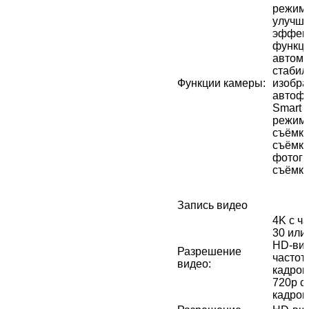
режим 
улучш
эффект
функци
автома
стабил
Функции камеры
:
изобра
автофо
Smart 
режим,
съёмка
съëмка
фотогр
съёмки
Запись видео
4K с ча
30 или 
HD-вид
Разрешение
частот
видео
:
кадров
720p с
кадров/