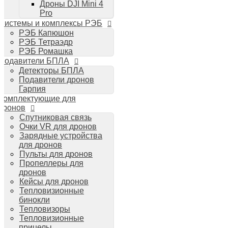
Дроны DJI Mini 4
Планшеты iPad
Pro
Компьютеры Mac
Системы и комплексы РЭБ
Аудиотехника
РЭБ Капюшон
Портативная акустика
РЭБ Тетраэдр
Беспроводные наушники
РЭБ Ромашка
Стайлеры для волос Dyson
Подавители БПЛА
Пылесосы Dyson
Детекторы БПЛА
Аудио и видео DJI
Подавители дронов
Ручные камеры
Гарпия
DJI Osmo Action 3
Комплектующие для
DJI Osmo Pocket 3
дронов
Стабилизаторы
Спутниковая связь
DJI Osmo Mobile 6
Очки VR для дронов
DJI RS 3 Pro
Зарядные устройства
для дронов
Пульты для дронов
Пропеллеры для
дронов
Кейсы для дронов
Тепловизионные
бинокли
Тепловизоры
Тепловизионные
прицелы