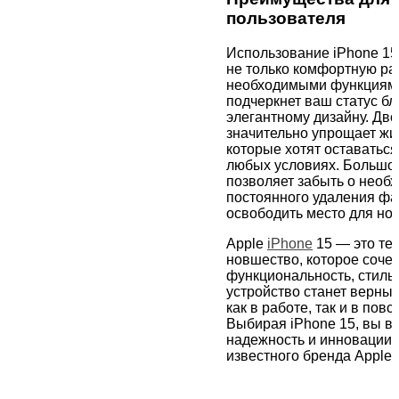
пользователя
Использование iPhone 15
не только комфортную ра
необходимыми функциями
подчеркнет ваш статус б
элегантному дизайну. Дво
значительно упрощает жи
которые хотят оставаться
любых условиях. Большо
позволяет забыть о необ
постоянного удаления фа
освободить место для но
Apple
iPhone
15 — это те
новшество, которое сочет
функциональность, стиль 
устройство станет верн
как в работе, так и в пов
Выбирая iPhone 15, вы в
надежность и инновации 
известного бренда
Apple.