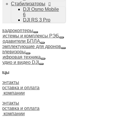
Стабилизаторы
DJI Osmo Mobile
6
DJI RS 3 Pro
Квадрокоптеры
Системы и комплексы РЭБ
Подавители БПЛА
Комплектующие для дронов
Телевизоры
Цифровая техника
Аудио и видео DJI
ницы
Контакты
Доставка и оплата
О компании
Контакты
Доставка и оплата
О компании