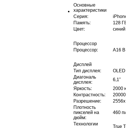
Основные
характеристики
Серия
:
iPhone
Память
:
128 ГБ
Цвет
:
синий
Процессор
Процессор
:
A16 Bi
Дисплей
Тип дисплея
:
OLED
Диагональ
6,1"
дисплея
:
Яркость
:
2000 к
Контрастность
:
200000
Разрешение
:
2556x1
Плотность
пикселей на
460 пи
дюйм
:
Технологии
True T