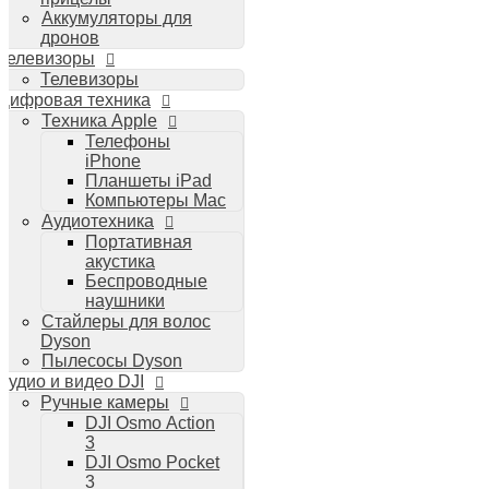
Аккумуляторы для
дронов
Телевизоры
Телевизоры
Цифровая техника
Техника Apple
Телефоны
iPhone
Планшеты iPad
Компьютеры Mac
Аудиотехника
Портативная
акустика
Беспроводные
наушники
Стайлеры для волос
Dyson
Пылесосы Dyson
Аудио и видео DJI
Ручные камеры
DJI Osmo Action
3
DJI Osmo Pocket
3