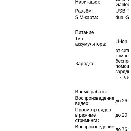
Навигация
:
Galile
Разъём
:
USB T
SIM-карта
:
dual-S
Питание
Тип
Li-Ion
аккумулятора
:
от сети
компью
беспро
Зарядка
:
помощ
зарядн
станда
Время работы
Воспроизведение
до 26 
видео
:
Просмотр видео
в режиме
до 20 
стриминга
:
Воспроизведение
до 75 