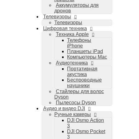
Аккумуляторы для
дронов
Телевизоры
Телевизоры
Цифровая техника
Техника Apple
Телефоны
iPhone
Планшеты iPad
Компьютеры Mac
Аудиотехника
Портативная
акустика
Беспроводные
наушники
Стайлеры для волос
Dyson
Пылесосы Dyson
Аудио и видео DJI
Ручные камеры
DJI Osmo Action
3
DJI Osmo Pocket
3