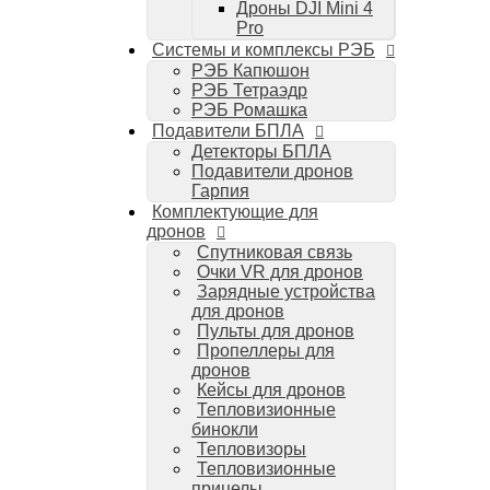
Дроны DJI Mini 4
Компьютеры Mac
Pro
Аудиотехника
Системы и комплексы РЭБ
Портативная акустика
РЭБ Капюшон
Беспроводные наушники
РЭБ Тетраэдр
Стайлеры для волос Dyson
РЭБ Ромашка
Пылесосы Dyson
Подавители БПЛА
Аудио и видео DJI
Детекторы БПЛА
Ручные камеры
Подавители дронов
DJI Osmo Action 3
Гарпия
DJI Osmo Pocket 3
Комплектующие для
Стабилизаторы
дронов
DJI Osmo Mobile 6
Спутниковая связь
DJI RS 3 Pro
Очки VR для дронов
Зарядные устройства
для дронов
Пульты для дронов
Пропеллеры для
дронов
Кейсы для дронов
Тепловизионные
бинокли
Тепловизоры
Тепловизионные
прицелы