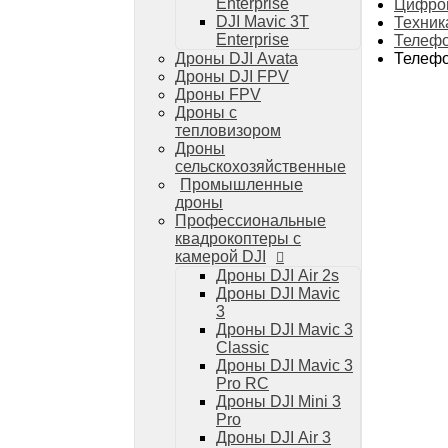
Дроны DJI Mini 4 Pro
Enterprise
Цифров
DJI Mavic 3T
Техник
Системы и комплексы РЭБ
Enterprise
Телефо
РЭБ Капюшон
Телефо
Дроны DJI Avata
РЭБ Тетраэдр
Дроны DJI FPV
РЭБ Ромашка
Дроны FPV
Подавители БПЛА
Дроны с
Детекторы БПЛА
тепловизором
Подавители дронов Гарпия
Дроны
Комплектующие для дронов
сельскохозяйственные
Спутниковая связь
Промышленные
Очки VR для дронов
дроны
Зарядные устройства для дронов
Профессиональные
Пульты для дронов
квадрокоптеры с
Пропеллеры для дронов
камерой DJI
Кейсы для дронов
Дроны DJI Air 2s
Тепловизионные бинокли
Дроны DJI Mavic
Тепловизоры
3
Тепловизионные прицелы
Дроны DJI Mavic 3
Аккумуляторы для дронов
Classic
Телевизоры
Дроны DJI Mavic 3
Телевизоры
Pro RC
Цифровая техника
Дроны DJI Mini 3
Техника Apple
Pro
Телефоны iPhone
Дроны DJI Air 3
Планшеты iPad