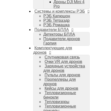
Дроны DJI Mini 4
Компьютеры Mac
Pro
Аудиотехника
Системы и комплексы РЭБ
Портативная акустика
РЭБ Капюшон
Беспроводные наушники
РЭБ Тетраэдр
Стайлеры для волос Dyson
РЭБ Ромашка
Пылесосы Dyson
Подавители БПЛА
Аудио и видео DJI
Детекторы БПЛА
Ручные камеры
Подавители дронов
DJI Osmo Action 3
Гарпия
DJI Osmo Pocket 3
Комплектующие для
Стабилизаторы
дронов
DJI Osmo Mobile 6
Спутниковая связь
DJI RS 3 Pro
Очки VR для дронов
Зарядные устройства
для дронов
Пульты для дронов
Пропеллеры для
дронов
Кейсы для дронов
Тепловизионные
бинокли
Тепловизоры
Тепловизионные
прицелы