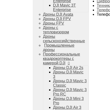
Дроны DJI Mini 4 Pro
Enterprise
Цифров
DJI Mavic 3T
Техник
Системы и комплексы РЭБ
Enterprise
Телефо
РЭБ Капюшон
Телефо
Дроны DJI Avata
РЭБ Тетраэдр
Дроны DJI FPV
РЭБ Ромашка
Дроны FPV
Подавители БПЛА
Дроны с
Детекторы БПЛА
тепловизором
Подавители дронов Гарпия
Дроны
Комплектующие для дронов
сельскохозяйственные
Спутниковая связь
Промышленные
Очки VR для дронов
дроны
Зарядные устройства для дронов
Профессиональные
Пульты для дронов
квадрокоптеры с
Пропеллеры для дронов
камерой DJI
Кейсы для дронов
Дроны DJI Air 2s
Тепловизионные бинокли
Дроны DJI Mavic
Тепловизоры
3
Тепловизионные прицелы
Дроны DJI Mavic 3
Аккумуляторы для дронов
Classic
Телевизоры
Дроны DJI Mavic 3
Телевизоры
Pro RC
Цифровая техника
Дроны DJI Mini 3
Техника Apple
Pro
Телефоны iPhone
Дроны DJI Air 3
Планшеты iPad