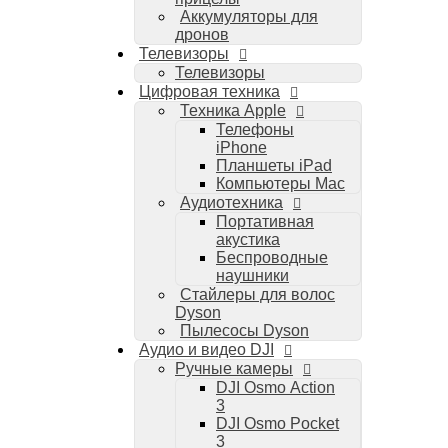
Аккумуляторы для
дронов
Телевизоры
Телевизоры
Цифровая техника
Техника Apple
Телефоны
iPhone
Планшеты iPad
Компьютеры Mac
Аудиотехника
Портативная
акустика
Беспроводные
наушники
Стайлеры для волос
Dyson
Пылесосы Dyson
Аудио и видео DJI
Ручные камеры
DJI Osmo Action
3
DJI Osmo Pocket
3