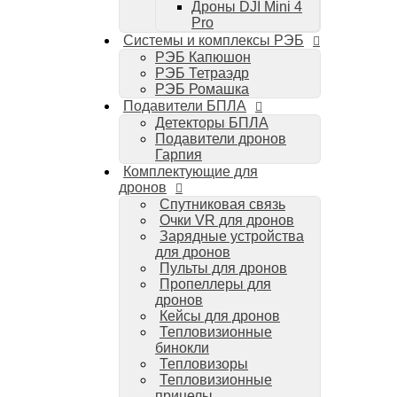
Дроны DJI Mini 4
Компьютеры Mac
Pro
Аудиотехника
Системы и комплексы РЭБ
Портативная акустика
РЭБ Капюшон
Беспроводные наушники
РЭБ Тетраэдр
Стайлеры для волос Dyson
РЭБ Ромашка
Пылесосы Dyson
Подавители БПЛА
Аудио и видео DJI
Детекторы БПЛА
Ручные камеры
Подавители дронов
DJI Osmo Action 3
Гарпия
DJI Osmo Pocket 3
Комплектующие для
Стабилизаторы
дронов
DJI Osmo Mobile 6
Спутниковая связь
DJI RS 3 Pro
Очки VR для дронов
Зарядные устройства
для дронов
Пульты для дронов
Пропеллеры для
дронов
Кейсы для дронов
Тепловизионные
бинокли
Тепловизоры
Тепловизионные
прицелы