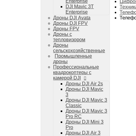
Дроны DJI Mini 4 Pro
Enterprise
Цифров
DJI Mavic 3T
Техник
Системы и комплексы РЭБ
Enterprise
Телефо
РЭБ Капюшон
Телефо
Дроны DJI Avata
РЭБ Тетраэдр
Дроны DJI FPV
РЭБ Ромашка
Дроны FPV
Подавители БПЛА
Дроны с
Детекторы БПЛА
тепловизором
Подавители дронов Гарпия
Дроны
Комплектующие для дронов
сельскохозяйственные
Спутниковая связь
Промышленные
Очки VR для дронов
дроны
Зарядные устройства для дронов
Профессиональные
Пульты для дронов
квадрокоптеры с
Пропеллеры для дронов
камерой DJI
Кейсы для дронов
Дроны DJI Air 2s
Тепловизионные бинокли
Дроны DJI Mavic
Тепловизоры
3
Тепловизионные прицелы
Дроны DJI Mavic 3
Аккумуляторы для дронов
Classic
Телевизоры
Дроны DJI Mavic 3
Телевизоры
Pro RC
Цифровая техника
Дроны DJI Mini 3
Техника Apple
Pro
Телефоны iPhone
Дроны DJI Air 3
Планшеты iPad