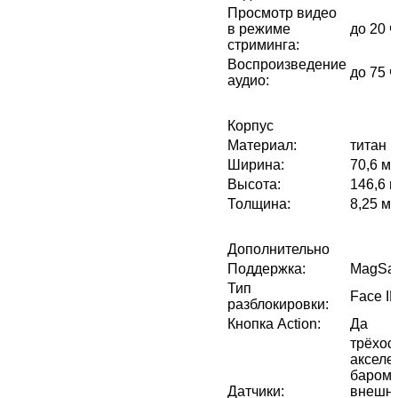
Просмотр видео
в режиме
до 20 
стриминга
:
Воспроизведение
до 75 
аудио
:
Корпус
Материал
:
титан
Ширина
:
70,6 м
Высота
:
146,6 
Толщина
:
8,25 м
Дополнительно
Поддержка
:
MagSa
Тип
Face I
разблокировки
:
Кнопка Action
:
Да
трёхос
акселе
бароме
Датчики
:
внешн