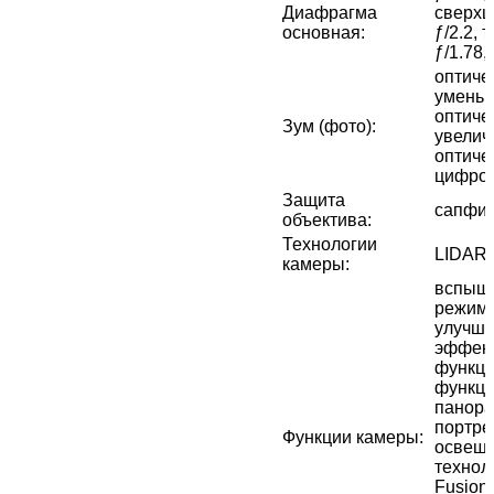
Диафрагма
сверхш
основная
:
ƒ/2.2, 
ƒ/1.78,
оптичес
уменьш
оптичес
Зум (фото)
:
увелич
оптичес
цифров
Защита
сапфир
объектива
:
Технологии
LIDAR
камеры
:
вспышк
режим 
улучш
эффект
функци
функци
панора
портре
Функции камеры
:
освеще
технол
Fusion