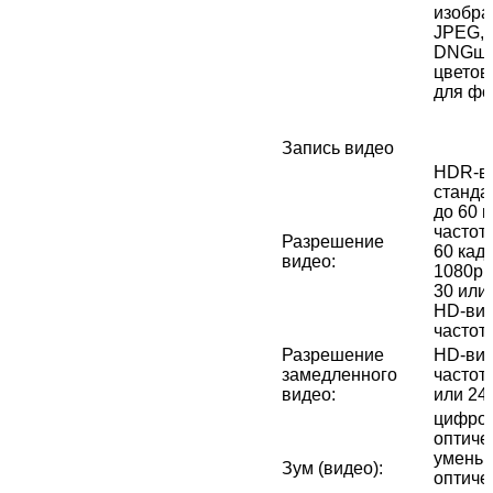
изобра
JPEG, 
DNGши
цветов
для фо
Запись видео
HDR‑ви
стандар
до 60 к
частото
Разрешение
60 кад
видео
:
1080p с
30 или 
HD-вид
частото
Разрешение
HD-вид
замедленного
частото
видео
:
или 240
цифров
оптичес
уменьш
Зум (видео)
:
оптичес