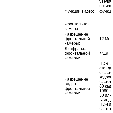
увелич
оптиче
Функции видео
:
функци
Фронтальная
камера
Разрешение
фронтальной
12 Мп
камеры
:
Диафрагма
фронтальной
ƒ/1.9
камеры
:
HDR‑ви
стандар
с часто
кадров/
Разрешение
частото
видео
60 кад
фронтальной
1080p с
камеры
:
30 или 
замедл
HD-вид
частот