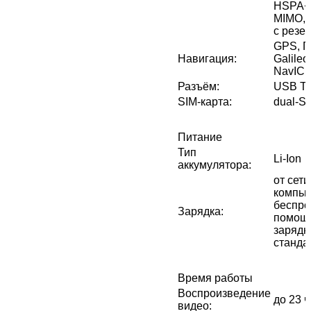
HSPA+
MIMO, 
с резе
GPS, 
Навигация
:
Galileo
NavIC
Разъём
:
USB Ty
SIM-карта
:
dual-S
Питание
Тип
Li-Ion
аккумулятора
:
от сети
компью
беспро
Зарядка
:
помощь
зарядн
стандар
Время работы
Воспроизведение
до 23 
видео
: