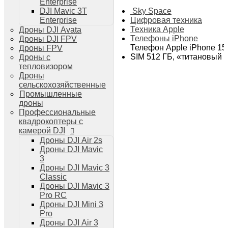
Enterprise
Дроны DJI Air 3
Sky Space
DJI Mavic 3T
Дроны DJI Mini 4 Pro
Цифровая техника
Enterprise
Системы и комплексы РЭБ
Техника Apple
Дроны DJI Avata
РЭБ Капюшон
Телефоны iPhone
Дроны DJI FPV
РЭБ Тетраэдр
Телефон Apple iPhone 15 
Дроны FPV
РЭБ Ромашка
SIM 512 ГБ, «титановый 
Дроны с
Подавители БПЛА
тепловизором
Детекторы БПЛА
Дроны
Подавители дронов Гарпия
сельскохозяйственные
Комплектующие для дронов
Промышленные
Спутниковая связь
дроны
Очки VR для дронов
Профессиональные
Зарядные устройства для дронов
квадрокоптеры с
Пульты для дронов
камерой DJI
Пропеллеры для дронов
Дроны DJI Air 2s
Кейсы для дронов
Дроны DJI Mavic
Тепловизионные бинокли
3
Тепловизоры
Дроны DJI Mavic 3
Тепловизионные прицелы
Classic
Аккумуляторы для дронов
Дроны DJI Mavic 3
Телевизоры
Pro RC
Телевизоры
Дроны DJI Mini 3
Цифровая техника
Pro
Техника Apple
Дроны DJI Air 3
Телефоны iPhone