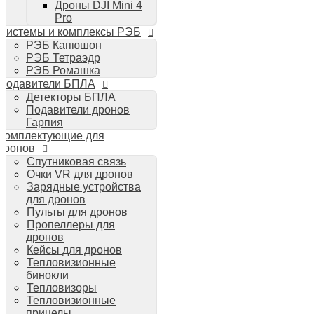
Дроны DJI Mini 4
Планшеты iPad
Pro
Компьютеры Mac
Системы и комплексы РЭБ
Аудиотехника
РЭБ Капюшон
Портативная акустика
РЭБ Тетраэдр
Беспроводные наушники
РЭБ Ромашка
Стайлеры для волос Dyson
Подавители БПЛА
Пылесосы Dyson
Детекторы БПЛА
Аудио и видео DJI
Подавители дронов
Ручные камеры
Гарпия
DJI Osmo Action 3
Комплектующие для
DJI Osmo Pocket 3
дронов
Стабилизаторы
Спутниковая связь
DJI Osmo Mobile 6
Очки VR для дронов
DJI RS 3 Pro
Зарядные устройства
для дронов
Пульты для дронов
Пропеллеры для
дронов
Кейсы для дронов
Тепловизионные
бинокли
Тепловизоры
Тепловизионные
прицелы