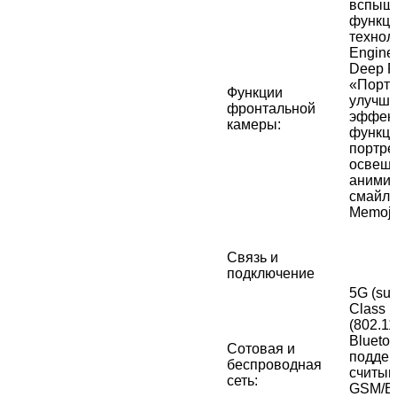
вспышк
функци
технол
Engine
Deep F
«Портр
Функции
улучш
фронтальной
эффект
камеры
:
функци
портре
освеще
аними
смайли
Memoji
Связь и
подключение
5G (sub
Class L
(802.1
Bluetoo
Сотовая и
поддер
беспроводная
считыв
сеть
:
GSM/ED