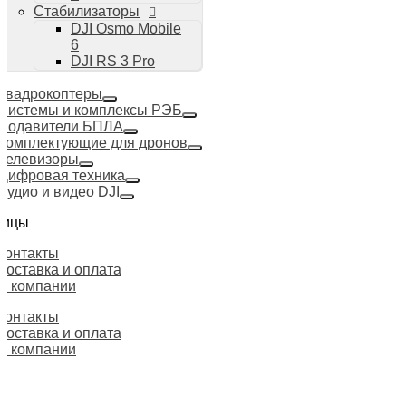
Стабилизаторы
DJI Osmo Mobile
6
DJI RS 3 Pro
Квадрокоптеры
Системы и комплексы РЭБ
Подавители БПЛА
Комплектующие для дронов
Телевизоры
Цифровая техника
Аудио и видео DJI
ницы
Контакты
Доставка и оплата
О компании
Контакты
Доставка и оплата
О компании