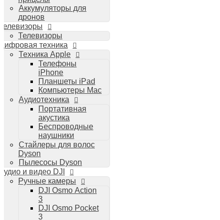
Аккумуляторы для
дронов
Телевизоры
Телевизоры
Цифровая техника
Техника Apple
Телефоны
iPhone
Планшеты iPad
Компьютеры Mac
Аудиотехника
Портативная
акустика
Беспроводные
наушники
Стайлеры для волос
Dyson
Пылесосы Dyson
Аудио и видео DJI
Ручные камеры
DJI Osmo Action
3
DJI Osmo Pocket
3