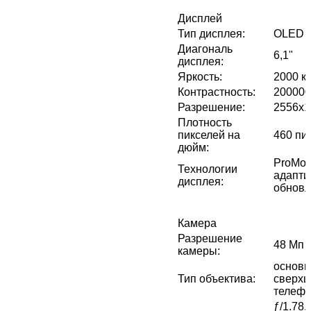
Дисплей
Тип дисплея
:
OLED
Диагональ
6,1"
дисплея
:
Яркость
:
2000 кд
Контрастность
:
200000
Разрешение
:
2556x1
Плотность
пикселей на
460 пи
дюйм
:
ProMoti
Технологии
адапти
дисплея
:
обновл
Камера
Разрешение
48 Мп 
камеры
:
основн
Тип объектива
:
сверхш
телефо
ƒ/1.78,