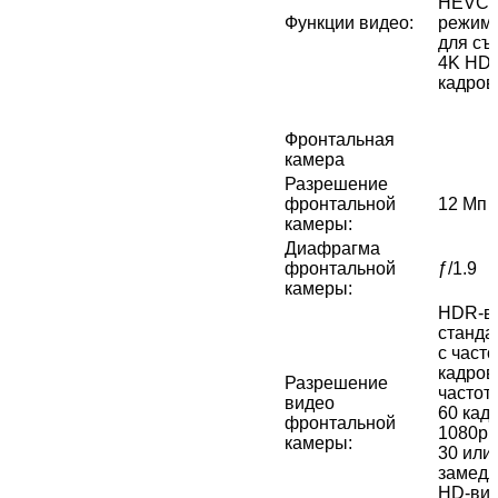
HEVC, 
Функции видео
:
режим
для съ
4K HDR
кадров
Фронтальная
камера
Разрешение
фронтальной
12 Мп
камеры
:
Диафрагма
фронтальной
ƒ/1.9
камеры
:
HDR‑ви
стандар
с часто
кадров/
Разрешение
частото
видео
60 кад
фронтальной
1080p с
камеры
:
30 или 
замедл
HD-вид