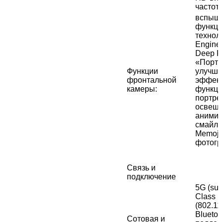
частот
вспышк
функци
технол
Engine
Deep F
«Портр
Функции
улучш
фронтальной
эффект
камеры
:
функци
портре
освеще
аними
смайли
Memoji
фотогр
Связь и
подключение
5G (sub
Class L
(802.1
Bluetoo
Сотовая и