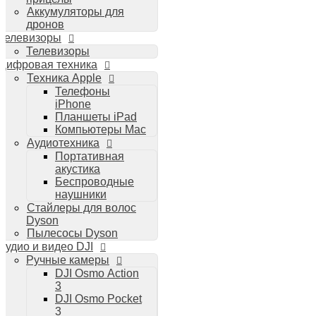
Аккумуляторы для
дронов
Телевизоры
Телевизоры
Цифровая техника
Техника Apple
Телефоны
iPhone
Планшеты iPad
Компьютеры Mac
Аудиотехника
Портативная
акустика
Беспроводные
наушники
Стайлеры для волос
Dyson
Пылесосы Dyson
Аудио и видео DJI
Ручные камеры
DJI Osmo Action
3
DJI Osmo Pocket
3