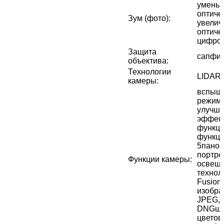
уменьш
оптичес
Зум (фото)
:
увелич
оптичес
цифров
Защита
сапфир
объектива
:
Технологии
LIDAR
камеры
:
вспышк
режим 
улучш
эффект
функци
функци
5панор
портре
Функции камеры
:
освеще
технол
Fusion
изобра
JPEG, 
DNGши
цветов