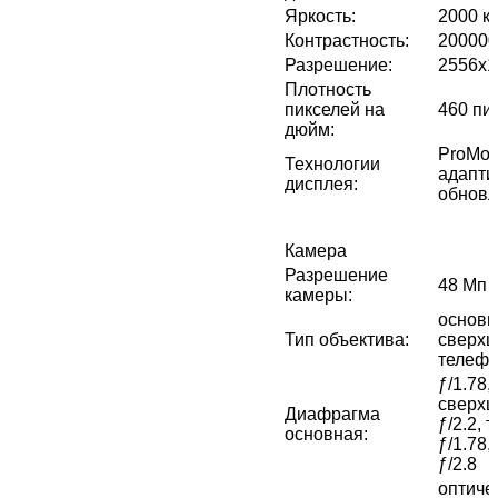
Яркость
:
2000 кд
Контрастность
:
200000
Разрешение
:
2556x1
Плотность
пикселей на
460 пи
дюйм
:
ProMoti
Технологии
адапти
дисплея
:
обновл
Камера
Разрешение
48 Мп 
камеры
:
основн
Тип объектива
:
сверхш
телефо
ƒ/1.78,
сверхш
Диафрагма
ƒ/2.2, 
основная
:
ƒ/1.78,
ƒ/2.8
оптичес