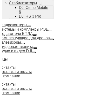
Стабилизаторы
DJI Osmo Mobile
6
DJI RS 3 Pro
Квадрокоптеры
Системы и комплексы РЭБ
Подавители БПЛА
Комплектующие для дронов
Телевизоры
Цифровая техника
Аудио и видео DJI
ницы
Контакты
Доставка и оплата
О компании
Контакты
Доставка и оплата
О компании