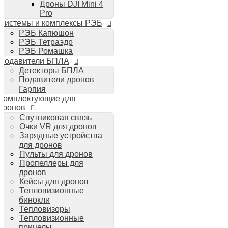
Дроны DJI Mini 4
Планшеты iPad
Pro
Компьютеры Mac
Системы и комплексы РЭБ
Аудиотехника
РЭБ Капюшон
Портативная акустика
РЭБ Тетраэдр
Беспроводные наушники
РЭБ Ромашка
Стайлеры для волос Dyson
Подавители БПЛА
Пылесосы Dyson
Детекторы БПЛА
Аудио и видео DJI
Подавители дронов
Ручные камеры
Гарпия
DJI Osmo Action 3
Комплектующие для
DJI Osmo Pocket 3
дронов
Стабилизаторы
Спутниковая связь
DJI Osmo Mobile 6
Очки VR для дронов
DJI RS 3 Pro
Зарядные устройства
для дронов
Пульты для дронов
Пропеллеры для
дронов
Кейсы для дронов
Тепловизионные
бинокли
Тепловизоры
Тепловизионные
прицелы