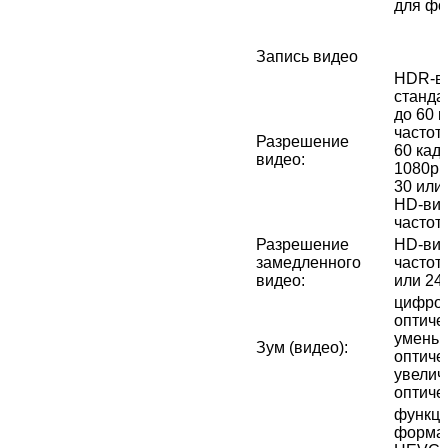
для фо
Запись видео
HDR‑ви
стандар
до 60 к
частото
Разрешение
60 кад
видео
:
1080p с
30 или 
HD-вид
частото
Разрешение
HD-вид
замедленного
частото
видео
:
или 240
цифров
оптичес
уменьш
Зум (видео)
:
оптичес
увелич
оптиче
функци
формат