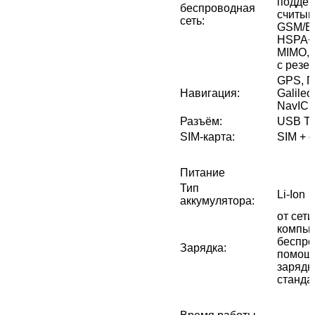
поддер
беспроводная
считыв
сеть
:
GSM/ED
HSPA+
MIMO, 
с резе
GPS, 
Навигация
:
Galileo
NavIC
Разъём
:
USB Ty
SIM-карта
:
SIM + 
Питание
Тип
Li-Ion
аккумулятора
:
от сети
компью
беспро
Зарядка
:
помощь
зарядн
стандар