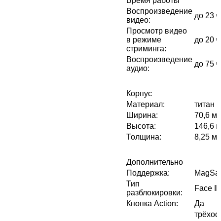
Время работы
Воспроизведение
до 23 
видео
:
Просмотр видео
в режиме
до 20 
стриминга
:
Воспроизведение
до 75 
аудио
:
Корпус
Материал
:
титан
Ширина
:
70,6 м
Высота
:
146,6 
Толщина
:
8,25 м
Дополнительно
Поддержка
:
MagSa
Тип
Face I
разблокировки
:
Кнопка Action
:
Да
трёхос