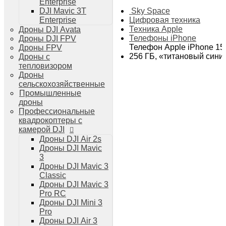
Enterprise
Дроны DJI Air 3
Sky Space
DJI Mavic 3T
Дроны DJI Mini 4 Pro
Цифровая техника
Enterprise
Системы и комплексы РЭБ
Техника Apple
Дроны DJI Avata
РЭБ Капюшон
Телефоны iPhone
Дроны DJI FPV
РЭБ Тетраэдр
Телефон Apple iPhone 15
Дроны FPV
РЭБ Ромашка
256 ГБ, «титановый сини
Дроны с
Подавители БПЛА
тепловизором
Детекторы БПЛА
Дроны
Подавители дронов Гарпия
сельскохозяйственные
Комплектующие для дронов
Промышленные
Спутниковая связь
дроны
Очки VR для дронов
Профессиональные
Зарядные устройства для дронов
квадрокоптеры с
Пульты для дронов
камерой DJI
Пропеллеры для дронов
Дроны DJI Air 2s
Кейсы для дронов
Дроны DJI Mavic
Тепловизионные бинокли
3
Тепловизоры
Дроны DJI Mavic 3
Тепловизионные прицелы
Classic
Аккумуляторы для дронов
Дроны DJI Mavic 3
Телевизоры
Pro RC
Телевизоры
Дроны DJI Mini 3
Цифровая техника
Pro
Техника Apple
Дроны DJI Air 3
Телефоны iPhone