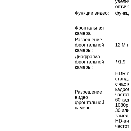
увелич
оптиче
Функции видео
:
функци
Фронтальная
камера
Разрешение
фронтальной
12 Мп
камеры
:
Диафрагма
фронтальной
ƒ/1.9
камеры
:
HDR‑ви
стандар
с часто
кадров/
Разрешение
частото
видео
60 кад
фронтальной
1080p с
камеры
:
30 или 
замедл
HD-вид
частот