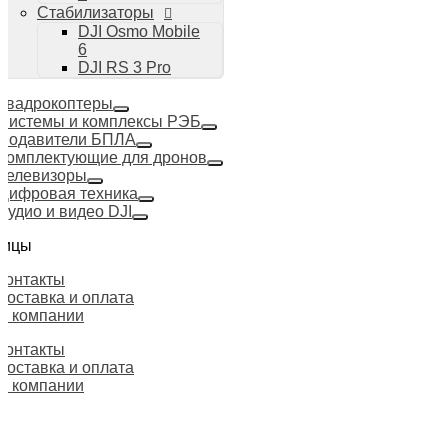
Стабилизаторы
DJI Osmo Mobile
6
DJI RS 3 Pro
Квадрокоптеры
Системы и комплексы РЭБ
Подавители БПЛА
Комплектующие для дронов
Телевизоры
Цифровая техника
Аудио и видео DJI
ницы
Контакты
Доставка и оплата
О компании
Контакты
Доставка и оплата
О компании