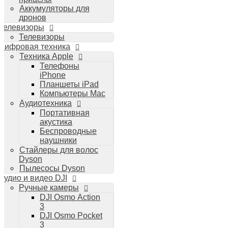
Аккумуляторы для
дронов
Телевизоры
Телевизоры
Цифровая техника
Техника Apple
Телефоны
iPhone
Планшеты iPad
Компьютеры Mac
Аудиотехника
Портативная
акустика
Беспроводные
наушники
Стайлеры для волос
Dyson
Пылесосы Dyson
Аудио и видео DJI
Ручные камеры
DJI Osmo Action
3
DJI Osmo Pocket
3