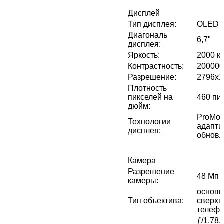
Дисплей
Тип дисплея
:
OLED
Диагональ
6,7"
дисплея
:
Яркость
:
2000 кд
Контрастность
:
200000
Разрешение
:
2796x1
Плотность
пикселей на
460 пи
дюйм
:
ProMoti
Технологии
адапти
дисплея
:
обновл
Камера
Разрешение
48 Мп 
камеры
:
основн
Тип объектива
:
сверхш
телефо
ƒ/1.78,