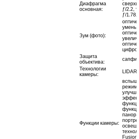
Диафрагма
сверхш
основная
:
ƒ/2.2, 
ƒ/1.78,
оптичес
уменьш
оптичес
Зум (фото)
:
увелич
оптичес
цифров
Защита
сапфир
объектива
:
Технологии
LIDAR
камеры
:
вспышк
режим 
улучш
эффект
функци
функци
панора
портре
Функции камеры
:
освеще
технол
Fusion