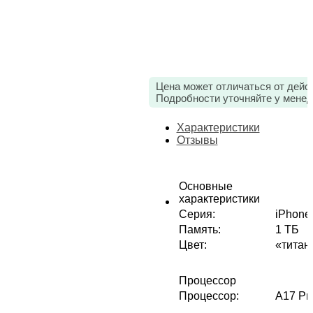
Цена может отличаться от дейс
Подробности уточняйте у менед
Характеристики
Отзывы
Основные
характеристики
Серия
:
iPhone
Память
:
1 ТБ
Цвет
:
«титан
Процессор
Процессор
:
A17 Pr