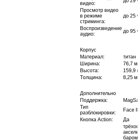
до 29 
видео
:
Просмотр видео
в режиме
до 25 
стриминга
:
Воспроизведение
до 95 
аудио
:
Корпус
Материал
:
титан
Ширина
:
76,7 м
Высота
:
159,9 
Толщина
:
8,25 м
Дополнительно
Поддержка
:
MagSa
Тип
Face I
разблокировки
:
Кнопка Action
:
Да
трёхос
акселе
бароме