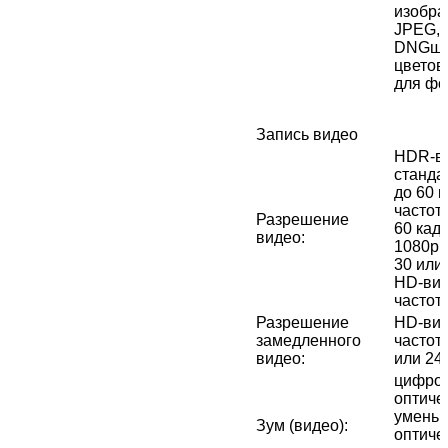
изобра
JPEG, 
DNGши
цветов
для фо
Запись видео
HDR‑ви
стандар
до 60 к
частото
Разрешение
60 кад
видео
:
1080p с
30 или 
HD-вид
частото
Разрешение
HD-вид
замедленного
частото
видео
:
или 240
цифров
оптичес
уменьш
Зум (видео)
:
оптичес