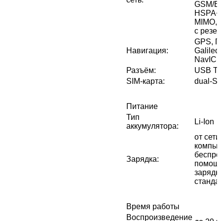
GSM/ED
HSPA+
MIMO, 
с резе
GPS, 
Навигация
:
Galileo
NavIC
Разъём
:
USB Ty
SIM-карта
:
dual-S
Питание
Тип
Li-Ion
аккумулятора
:
от сети
компью
беспро
Зарядка
:
помощь
зарядн
стандар
Время работы
Воспроизведение