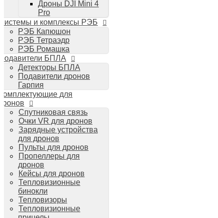
Дроны DJI Mini 4
Планшеты iPad
Pro
Компьютеры Mac
Системы и комплексы РЭБ
Аудиотехника
РЭБ Капюшон
Портативная акустика
РЭБ Тетраэдр
Беспроводные наушники
РЭБ Ромашка
Стайлеры для волос Dyson
Подавители БПЛА
Пылесосы Dyson
Детекторы БПЛА
Аудио и видео DJI
Подавители дронов
Ручные камеры
Гарпия
DJI Osmo Action 3
Комплектующие для
DJI Osmo Pocket 3
дронов
Стабилизаторы
Спутниковая связь
DJI Osmo Mobile 6
Очки VR для дронов
DJI RS 3 Pro
Зарядные устройства
для дронов
Пульты для дронов
Пропеллеры для
дронов
Кейсы для дронов
Тепловизионные
бинокли
Тепловизоры
Тепловизионные
прицелы