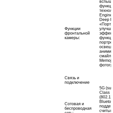
вспышк
функци
технол
Engine
Deep F
«Портр
Функции
улучш
фронтальной
эффект
камеры
:
функци
портре
освеще
аними
смайли
Memoji
фотогр
Связь и
подключение
5G (sub
Class L
(802.1
Bluetoo
Сотовая и
поддер
беспроводная
считыв
сеть
: