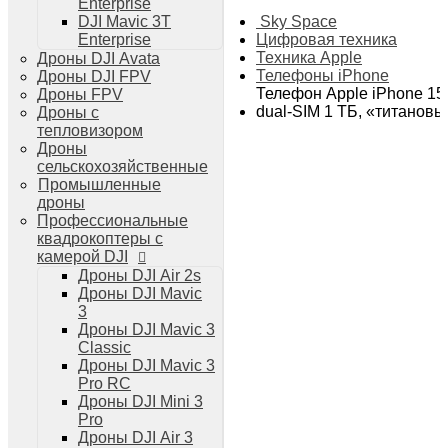
Enterprise
Дроны DJI Air 3
Sky Space
DJI Mavic 3T
Дроны DJI Mini 4 Pro
Цифровая техника
Enterprise
Системы и комплексы РЭБ
Техника Apple
Дроны DJI Avata
РЭБ Капюшон
Телефоны iPhone
Дроны DJI FPV
РЭБ Тетраэдр
Телефон Apple iPhone 15
Дроны FPV
РЭБ Ромашка
dual-SIM 1 ТБ, «титанов
Дроны с
Подавители БПЛА
тепловизором
Детекторы БПЛА
Дроны
Подавители дронов Гарпия
сельскохозяйственные
Комплектующие для дронов
Промышленные
Спутниковая связь
дроны
Очки VR для дронов
Профессиональные
Зарядные устройства для дронов
квадрокоптеры с
Пульты для дронов
камерой DJI
Пропеллеры для дронов
Дроны DJI Air 2s
Кейсы для дронов
Дроны DJI Mavic
Тепловизионные бинокли
3
Тепловизоры
Дроны DJI Mavic 3
Тепловизионные прицелы
Classic
Аккумуляторы для дронов
Дроны DJI Mavic 3
Телевизоры
Pro RC
Телевизоры
Дроны DJI Mini 3
Цифровая техника
Pro
Техника Apple
Дроны DJI Air 3
Телефоны iPhone