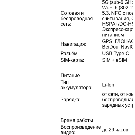
5G (sub‑6 GHz)
Wi‑Fi 6 (802.1
Сотовая и
5.3, NFC с по
беспроводная
считывания, 
сеть
:
HSPA+/​DC-HS
Экспресс‑карт
питанием
GPS, ГЛОНАСС,
Навигация
:
BeiDou, NavIC
Разъём
:
USB Type-C
SIM-карта
:
SIM + eSIM
Питание
Тип
Li-Ion
аккумулятора
:
от сети, от ко
Зарядка
:
беспроводная
зарядных устр
Время работы
Воспроизведение
до 29 часов
видео
: