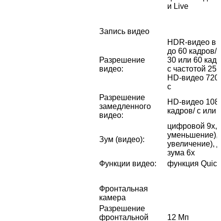
и Live
Запись видео
HDR‑видео в с
до 60 кадров/ с
Разрешение
30 или 60 кад
видео
:
с частотой 25, 
HD-видео 720p
с
Разрешение
HD-видео 1080
замедленного
кадров/ с или 
видео
:
цифровой 9х, 
уменьшение), 
Зум (видео)
:
увеличение), 
зума 6x
Функции видео
:
функция Quic
Фронтальная
камера
Разрешение
фронтальной
12 Мп