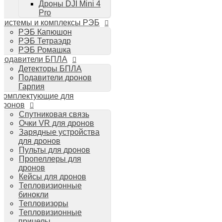
Дроны DJI Mini 4
Планшеты iPad
Pro
Компьютеры Mac
Системы и комплексы РЭБ
Аудиотехника
РЭБ Капюшон
Портативная акустика
РЭБ Тетраэдр
Беспроводные наушники
РЭБ Ромашка
Стайлеры для волос Dyson
Подавители БПЛА
Пылесосы Dyson
Детекторы БПЛА
Аудио и видео DJI
Подавители дронов
Ручные камеры
Гарпия
DJI Osmo Action 3
Комплектующие для
DJI Osmo Pocket 3
дронов
Стабилизаторы
Спутниковая связь
DJI Osmo Mobile 6
Очки VR для дронов
DJI RS 3 Pro
Зарядные устройства
для дронов
Пульты для дронов
Пропеллеры для
дронов
Кейсы для дронов
Тепловизионные
бинокли
Тепловизоры
Тепловизионные
прицелы