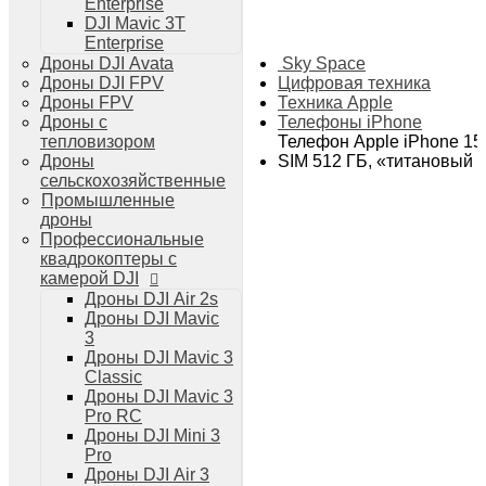
Enterprise
Дроны DJI Air 3
DJI Mavic 3T
Дроны DJI Mini 4 Pro
Enterprise
Системы и комплексы РЭБ
Sky Space
Дроны DJI Avata
РЭБ Капюшон
Цифровая техника
Дроны DJI FPV
РЭБ Тетраэдр
Техника Apple
Дроны FPV
РЭБ Ромашка
Телефоны iPhone
Дроны с
Подавители БПЛА
Телефон Apple iPhone 15
тепловизором
Детекторы БПЛА
SIM 512 ГБ, «титановый 
Дроны
Подавители дронов Гарпия
сельскохозяйственные
Комплектующие для дронов
Промышленные
Спутниковая связь
дроны
Очки VR для дронов
Профессиональные
Зарядные устройства для дронов
квадрокоптеры с
Пульты для дронов
камерой DJI
Пропеллеры для дронов
Дроны DJI Air 2s
Кейсы для дронов
Дроны DJI Mavic
Тепловизионные бинокли
3
Тепловизоры
Дроны DJI Mavic 3
Тепловизионные прицелы
Classic
Аккумуляторы для дронов
Дроны DJI Mavic 3
Телевизоры
Pro RC
Телевизоры
Дроны DJI Mini 3
Цифровая техника
Pro
Техника Apple
Дроны DJI Air 3
Телефоны iPhone