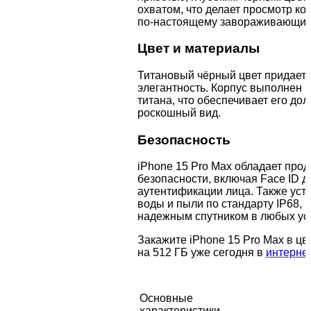
охватом, что делает просмотр ко
по-настоящему завораживающим
Цвет и материалы
Титановый чёрный цвет придает 
элегантность. Корпус выполнен и
титана, что обеспечивает его дол
роскошный вид.
Безопасность
iPhone 15 Pro Max обладает пр
безопасности, включая Face ID д
аутентификации лица. Также уст
воды и пыли по стандарту IP68, ч
надежным спутником в любых ус
Закажите iPhone 15 Pro Max в ц
на 512 ГБ уже сегодня в
интерне
Основные
характеристики