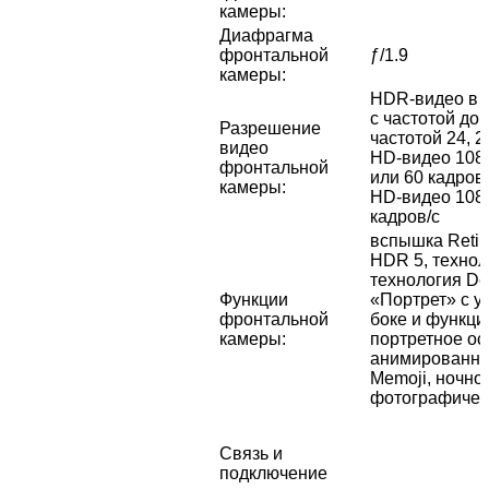
камеры
:
Диафрагма
фронтальной
ƒ/1.9
камеры
:
HDR‑видео в с
с частотой до 
Разрешение
частотой 24, 2
видео
HD-видео 1080
фронтальной
или 60 кадров
камеры
:
HD-видео 1080
кадров/с
вспышка Retin
HDR 5, технол
технология De
Функции
«Портрет» с 
фронтальной
боке и функци
камеры
:
портретное о
анимированные
Memoji, ночно
фотографичес
Связь и
подключение