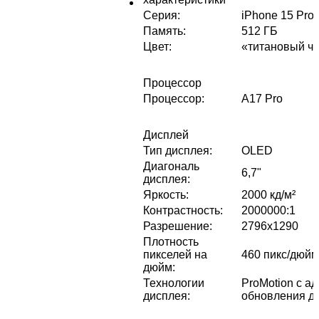
Серия
:
iPhone 15 Pro
Память
:
512 ГБ
Цвет
:
«титановый ч
Процессор
Процессор
:
A17 Pro
Дисплей
Тип дисплея
:
OLED
Диагональ
6,7"
дисплея
:
Яркость
:
2000 кд/м²
Контрастность
:
2000000:1
Разрешение
:
2796x1290
Плотность
пикселей на
460 пикс/дюйм
дюйм
:
Технологии
ProMotion с а
дисплея
:
обновления до