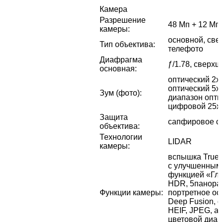
Камера
Разрешение
48 Мп + 12 Мп
камеры
:
основной, све
Тип объектива
:
телефото
Диафрагма
ƒ/1.78, сверхш
основная
:
оптический 2x
оптический 5x 
Зум (фото)
:
диапазон опти
цифровой 25x
Защита
сапфировое с
объектива
:
Технологии
LIDAR
камеры
:
вспышка True 
с улучшенным
функцией «Глу
HDR, 5панора
Функции камеры
:
портретное ос
Deep Fusion,
HEIF, JPEG, 
цветовой диа