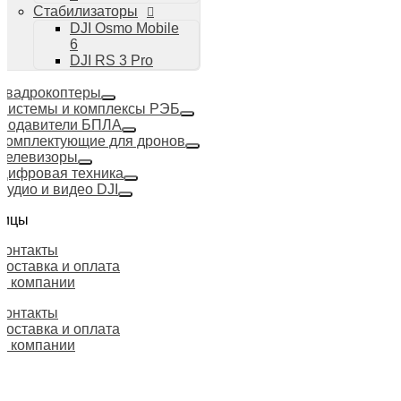
Стабилизаторы
DJI Osmo Mobile
6
DJI RS 3 Pro
Квадрокоптеры
Системы и комплексы РЭБ
Подавители БПЛА
Комплектующие для дронов
Телевизоры
Цифровая техника
Аудио и видео DJI
ницы
Контакты
Доставка и оплата
О компании
Контакты
Доставка и оплата
О компании