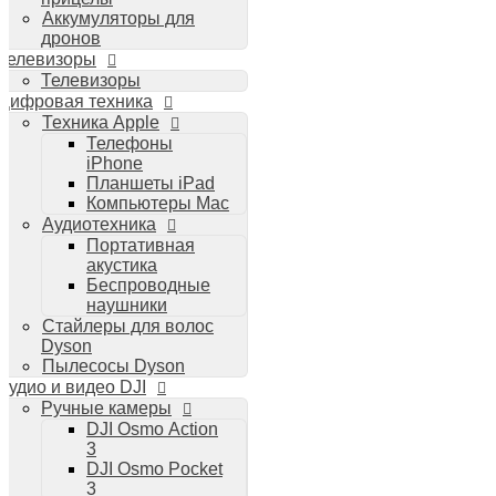
Аккумуляторы для
дронов
Телевизоры
Телевизоры
Цифровая техника
Техника Apple
Телефоны
iPhone
Планшеты iPad
Компьютеры Mac
Аудиотехника
Портативная
акустика
Беспроводные
наушники
Стайлеры для волос
Dyson
Пылесосы Dyson
Аудио и видео DJI
Ручные камеры
DJI Osmo Action
3
DJI Osmo Pocket
3