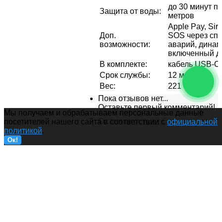
до 30 минут п
Защита от воды
:
метров
Apple Pay, Sir
Доп.
SOS через спу
возможности
:
аварий, динам
включенный д
В комплекте
:
кабель USB-С 
Срок службы
:
12 мес
Вес
:
221 г
Пока отзывов нет...
Оставьте первый комментарий!
Мы получаем и обрабатываем персональные данные
Оставьте
отзыв об этом товаре
п
посетителей нашего сайта в соответствии с
официальной
политикой
.
Ок!