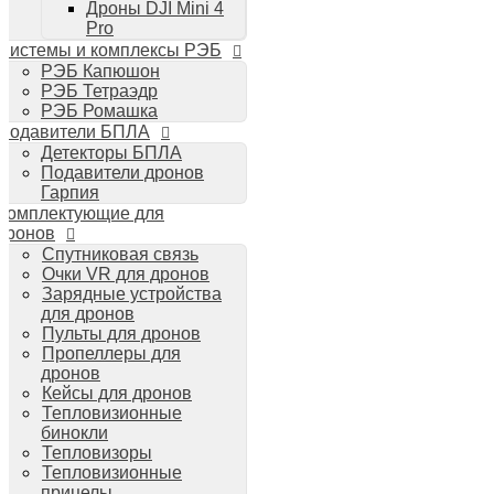
Дроны DJI Mini 4
Планшеты iPad
Pro
Компьютеры Mac
Системы и комплексы РЭБ
Аудиотехника
РЭБ Капюшон
Портативная акустика
РЭБ Тетраэдр
Беспроводные наушники
РЭБ Ромашка
Стайлеры для волос Dyson
Подавители БПЛА
Пылесосы Dyson
Детекторы БПЛА
Аудио и видео DJI
Подавители дронов
Ручные камеры
Гарпия
DJI Osmo Action 3
Комплектующие для
DJI Osmo Pocket 3
дронов
Стабилизаторы
Спутниковая связь
DJI Osmo Mobile 6
Очки VR для дронов
DJI RS 3 Pro
Зарядные устройства
для дронов
Пульты для дронов
Пропеллеры для
дронов
Кейсы для дронов
Тепловизионные
бинокли
Тепловизоры
Тепловизионные
прицелы