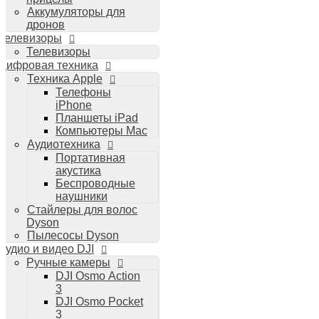
Аккумуляторы для
дронов
Телевизоры
Телевизоры
Цифровая техника
Техника Apple
Телефоны
iPhone
Планшеты iPad
Компьютеры Mac
Аудиотехника
Портативная
акустика
Беспроводные
наушники
Стайлеры для волос
Dyson
Пылесосы Dyson
Аудио и видео DJI
Ручные камеры
DJI Osmo Action
3
DJI Osmo Pocket
3