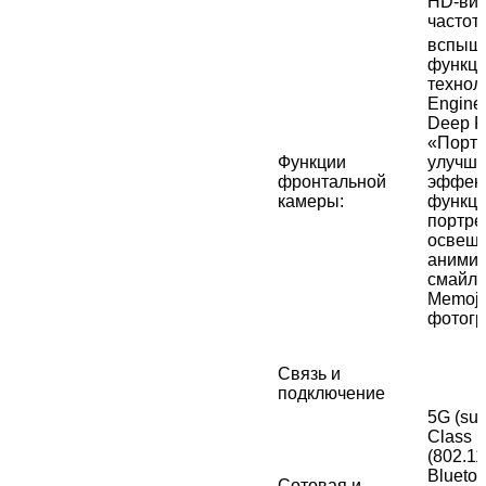
HD-вид
частот
вспышк
функци
технол
Engine
Deep F
«Портр
Функции
улучш
фронтальной
эффект
камеры
:
функци
портре
освеще
аними
смайли
Memoji
фотогр
Связь и
подключение
5G (sub
Class L
(802.1
Bluetoo
Сотовая и