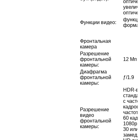
оптичес
увелич
оптиче
функци
Функции видео
:
форма
Фронтальная
камера
Разрешение
фронтальной
12 Мп
камеры
:
Диафрагма
фронтальной
ƒ/1.9
камеры
:
HDR‑ви
стандар
с часто
кадров/
Разрешение
частото
видео
60 кад
фронтальной
1080p с
камеры
:
30 или 
замедл