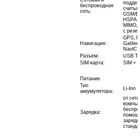
поддер
беспроводная
считыв
сеть
:
GSM/ED
HSPA+
MIMO, 
с резе
GPS, 
Навигация
:
Galileo
NavIC
Разъём
:
USB Ty
SIM-карта
:
SIM + 
Питание
Тип
Li-Ion
аккумулятора
:
от сети
компью
беспро
Зарядка
:
помощь
зарядн
стандар