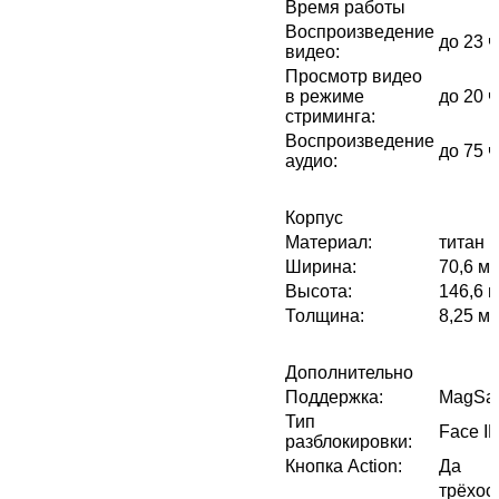
Время работы
Воспроизведение
до 23 
видео
:
Просмотр видео
в режиме
до 20 
стриминга
:
Воспроизведение
до 75 
аудио
:
Корпус
Материал
:
титан
Ширина
:
70,6 м
Высота
:
146,6 
Толщина
:
8,25 м
Дополнительно
Поддержка
:
MagSa
Тип
Face I
разблокировки
:
Кнопка Action
:
Да
трёхос