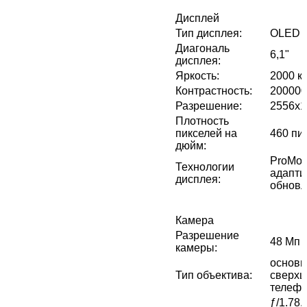
Дисплей
Тип дисплея
:
OLED
Диагональ
6,1"
дисплея
:
Яркость
:
2000 кд
Контрастность
:
200000
Разрешение
:
2556x1
Плотность
пикселей на
460 пи
дюйм
:
ProMoti
Технологии
адапти
дисплея
:
обновл
Камера
Разрешение
48 Мп 
камеры
:
основн
Тип объектива
:
сверхш
телефо
ƒ/1.78,