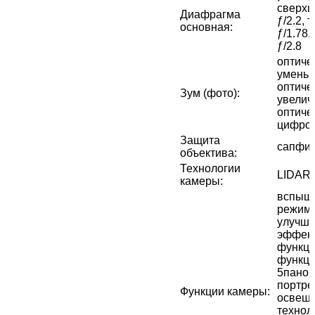
сверхш
Диафрагма
ƒ/2.2, 
основная
:
ƒ/1.78,
ƒ/2.8
оптичес
уменьш
оптичес
Зум (фото)
:
увелич
оптичес
цифров
Защита
сапфир
объектива
:
Технологии
LIDAR
камеры
:
вспышк
режим 
улучш
эффект
функци
функци
5панор
портре
Функции камеры
:
освеще
технол