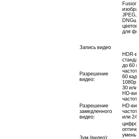
Fusion
изобра
JPEG, 
DNGши
цветов
для фо
Запись видео
HDR‑ви
стандар
до 60 к
частото
Разрешение
60 кад
видео
:
1080p с
30 или 
HD-вид
частото
Разрешение
HD-вид
замедленного
частото
видео
:
или 240
цифров
оптичес
уменьш
Зум (видео)
: