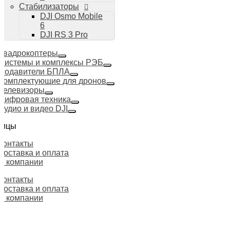
Стабилизаторы
DJI Osmo Mobile
6
DJI RS 3 Pro
Квадрокоптеры
Системы и комплексы РЭБ
Подавители БПЛА
Комплектующие для дронов
Телевизоры
Цифровая техника
Аудио и видео DJI
ницы
Контакты
Доставка и оплата
О компании
Контакты
Доставка и оплата
О компании