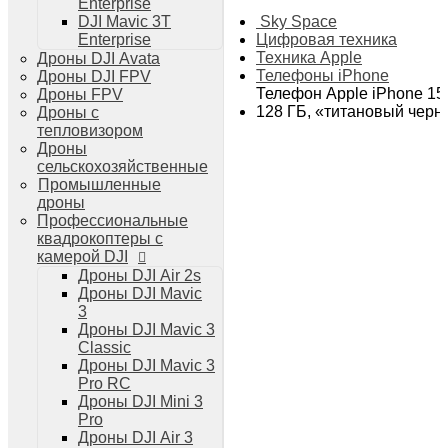
Enterprise
Дроны DJI Air 3
Sky Space
DJI Mavic 3T
Дроны DJI Mini 4 Pro
Цифровая техника
Enterprise
Системы и комплексы РЭБ
Техника Apple
Дроны DJI Avata
РЭБ Капюшон
Телефоны iPhone
Дроны DJI FPV
РЭБ Тетраэдр
Телефон Apple iPhone 15
Дроны FPV
РЭБ Ромашка
128 ГБ, «титановый черн
Дроны с
Подавители БПЛА
тепловизором
Детекторы БПЛА
Дроны
Подавители дронов Гарпия
сельскохозяйственные
Комплектующие для дронов
Промышленные
Спутниковая связь
дроны
Очки VR для дронов
Профессиональные
Зарядные устройства для дронов
квадрокоптеры с
Пульты для дронов
камерой DJI
Пропеллеры для дронов
Дроны DJI Air 2s
Кейсы для дронов
Дроны DJI Mavic
Тепловизионные бинокли
3
Тепловизоры
Дроны DJI Mavic 3
Тепловизионные прицелы
Classic
Аккумуляторы для дронов
Дроны DJI Mavic 3
Телевизоры
Pro RC
Телевизоры
Дроны DJI Mini 3
Цифровая техника
Pro
Техника Apple
Дроны DJI Air 3
Телефоны iPhone