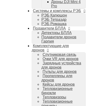
Дроны DJI Mini 4
Компьютеры Mac
Pro
Аудиотехника
Системы и комплексы РЭБ
Портативная акустика
РЭБ Капюшон
Беспроводные наушники
РЭБ Тетраэдр
Стайлеры для волос Dyson
РЭБ Ромашка
Пылесосы Dyson
Подавители БПЛА
Аудио и видео DJI
Детекторы БПЛА
Ручные камеры
Подавители дронов
DJI Osmo Action 3
Гарпия
DJI Osmo Pocket 3
Комплектующие для
Стабилизаторы
дронов
DJI Osmo Mobile 6
Спутниковая связь
DJI RS 3 Pro
Очки VR для дронов
Зарядные устройства
для дронов
Пульты для дронов
Пропеллеры для
дронов
Кейсы для дронов
Тепловизионные
бинокли
Тепловизоры
Тепловизионные
прицелы