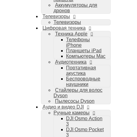
Аккумуляторы для
дронов
Телевизоры
Телевизоры
Цифровая техника
Техника Apple
Телефоны
iPhone
Планшеты iPad
Компьютеры Mac
Аудиотехника
Портативная
акустика
Беспроводные
наушники
Стайлеры для волос
Dyson
Пылесосы Dyson
Аудио и видео DJI
Ручные камеры
DJI Osmo Action
3
DJI Osmo Pocket
3