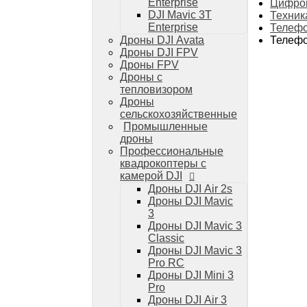
Дроны DJI Mini 4 Pro
Enterprise
Цифров
DJI Mavic 3T
Техник
Системы и комплексы РЭБ
Enterprise
Телефо
РЭБ Капюшон
Телефо
Дроны DJI Avata
РЭБ Тетраэдр
Дроны DJI FPV
РЭБ Ромашка
Дроны FPV
Подавители БПЛА
Дроны с
Детекторы БПЛА
тепловизором
Подавители дронов Гарпия
Дроны
Комплектующие для дронов
сельскохозяйственные
Спутниковая связь
Промышленные
Очки VR для дронов
дроны
Зарядные устройства для дронов
Профессиональные
Пульты для дронов
квадрокоптеры с
Пропеллеры для дронов
камерой DJI
Кейсы для дронов
Дроны DJI Air 2s
Тепловизионные бинокли
Дроны DJI Mavic
Тепловизоры
3
Тепловизионные прицелы
Дроны DJI Mavic 3
Аккумуляторы для дронов
Classic
Телевизоры
Дроны DJI Mavic 3
Телевизоры
Pro RC
Цифровая техника
Дроны DJI Mini 3
Техника Apple
Pro
Телефоны iPhone
Дроны DJI Air 3
Планшеты iPad