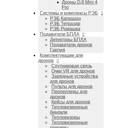
Дроны DJI Mini 4
Компьютеры Mac
Pro
Аудиотехника
Системы и комплексы РЭБ
Портативная акустика
РЭБ Капюшон
Беспроводные наушники
РЭБ Тетраэдр
Стайлеры для волос Dyson
РЭБ Ромашка
Пылесосы Dyson
Подавители БПЛА
Аудио и видео DJI
Детекторы БПЛА
Ручные камеры
Подавители дронов
DJI Osmo Action 3
Гарпия
DJI Osmo Pocket 3
Комплектующие для
Стабилизаторы
дронов
DJI Osmo Mobile 6
Спутниковая связь
DJI RS 3 Pro
Очки VR для дронов
Зарядные устройства
для дронов
Пульты для дронов
Пропеллеры для
дронов
Кейсы для дронов
Тепловизионные
бинокли
Тепловизоры
Тепловизионные
прицелы