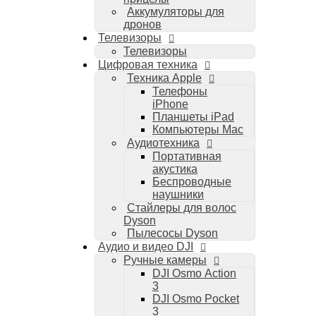
Аккумуляторы для
дронов
Телевизоры
Телевизоры
Цифровая техника
Техника Apple
Телефоны
iPhone
Планшеты iPad
Компьютеры Mac
Аудиотехника
Портативная
акустика
Беспроводные
наушники
Стайлеры для волос
Dyson
Пылесосы Dyson
Аудио и видео DJI
Ручные камеры
DJI Osmo Action
3
DJI Osmo Pocket
3