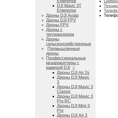
Дроны DJI Mini 4 Pro
Enterprise
Цифров
DJI Mavic 3T
Техник
Системы и комплексы РЭБ
Enterprise
Телефо
РЭБ Капюшон
Телефо
Дроны DJI Avata
РЭБ Тетраэдр
Дроны DJI FPV
РЭБ Ромашка
Дроны FPV
Подавители БПЛА
Дроны с
Детекторы БПЛА
тепловизором
Подавители дронов Гарпия
Дроны
Комплектующие для дронов
сельскохозяйственные
Спутниковая связь
Промышленные
Очки VR для дронов
дроны
Зарядные устройства для дронов
Профессиональные
Пульты для дронов
квадрокоптеры с
Пропеллеры для дронов
камерой DJI
Кейсы для дронов
Дроны DJI Air 2s
Тепловизионные бинокли
Дроны DJI Mavic
Тепловизоры
3
Тепловизионные прицелы
Дроны DJI Mavic 3
Аккумуляторы для дронов
Classic
Телевизоры
Дроны DJI Mavic 3
Телевизоры
Pro RC
Цифровая техника
Дроны DJI Mini 3
Техника Apple
Pro
Телефоны iPhone
Дроны DJI Air 3
Планшеты iPad