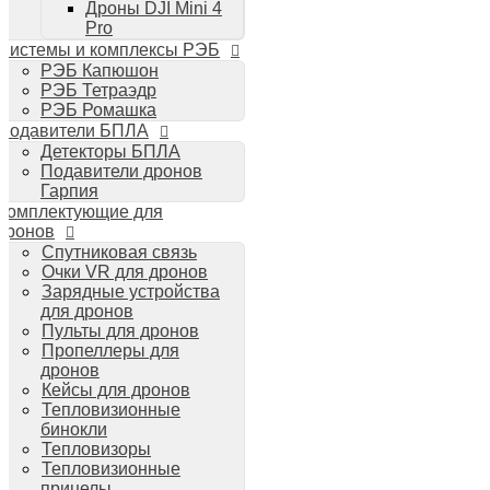
Дроны DJI Mini 4
Планшеты iPad
Pro
Компьютеры Mac
Системы и комплексы РЭБ
Аудиотехника
РЭБ Капюшон
Портативная акустика
РЭБ Тетраэдр
Беспроводные наушники
РЭБ Ромашка
Стайлеры для волос Dyson
Подавители БПЛА
Пылесосы Dyson
Детекторы БПЛА
Аудио и видео DJI
Подавители дронов
Ручные камеры
Гарпия
DJI Osmo Action 3
Комплектующие для
DJI Osmo Pocket 3
дронов
Стабилизаторы
Спутниковая связь
DJI Osmo Mobile 6
Очки VR для дронов
DJI RS 3 Pro
Зарядные устройства
для дронов
Пульты для дронов
Пропеллеры для
дронов
Кейсы для дронов
Тепловизионные
бинокли
Тепловизоры
Тепловизионные
прицелы