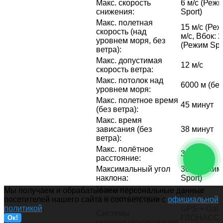
Макс. скорость
6 м/с (Режи
снижения
:
Sport)
Макс. полетная
15 м/с (Ре
скорость (над
м/с, Вбок: 
уровнем моря, без
(Режим Spo
ветра)
:
Макс. допустимая
12 м/с
скорость ветра
:
Макс. потолок над
6000 м (бе
уровнем моря
:
Макс. полетное время
45 минут
(без ветра)
:
Макс. время
зависания (без
38 минут
ветра)
:
Макс. полётное
32 км
расстояние
:
Максимальный угол
30° (Режим
наклона
:
Sport)
Максимальная
Мы получаем и обрабатываем персональные данные
200°/с
угловая скорость
:
посетителей нашего сайта в соответствии с
официальной
политикой
.
GPS + Gali
Системы
ГЛОНАСС 
Ок!
геопозиционирования