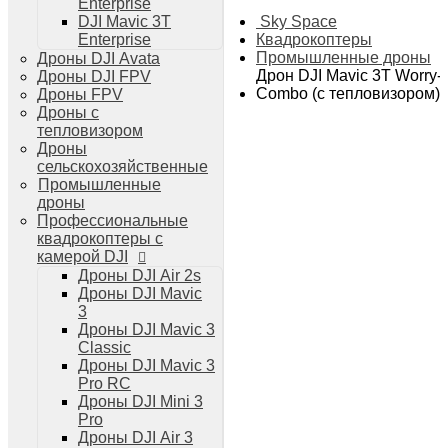
Enterprise
Дроны DJI Air 3
Sky Space
DJI Mavic 3T
Дроны DJI Mini 4 Pro
Квадрокоптеры
Enterprise
Системы и комплексы РЭБ
Промышленные дроны
Дроны DJI Avata
РЭБ Капюшон
Дрон DJI Mavic 3T Worry-
Дроны DJI FPV
РЭБ Тетраэдр
Combo (с тепловизором)
Дроны FPV
РЭБ Ромашка
Дроны с
Подавители БПЛА
тепловизором
Детекторы БПЛА
Дроны
Подавители дронов Гарпия
сельскохозяйственные
Комплектующие для дронов
Промышленные
Спутниковая связь
дроны
Очки VR для дронов
Профессиональные
Зарядные устройства для дронов
квадрокоптеры с
Пульты для дронов
камерой DJI
Пропеллеры для дронов
Дроны DJI Air 2s
Кейсы для дронов
Дроны DJI Mavic
Тепловизионные бинокли
3
Тепловизоры
Дроны DJI Mavic 3
Тепловизионные прицелы
Classic
Аккумуляторы для дронов
Дроны DJI Mavic 3
Телевизоры
Pro RC
Телевизоры
Дроны DJI Mini 3
Цифровая техника
Pro
Техника Apple
Дроны DJI Air 3
Телефоны iPhone