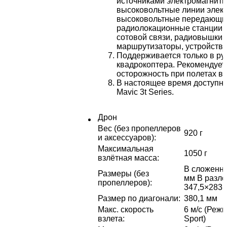
источниками электромагнит
высоковольтные линии элек
высоковольтные передающие
радиолокационные станции,
сотовой связи, радиовышки, 
маршрутизаторы, устройства B
Поддерживается только в ру
квадрокоптера. Рекомендует
осторожность при полетах в 
В настоящее время доступно 
Mavic 3t Series.
Дрон
Вес (без пропеллеров
920 г
и аксессуаров)
:
Максимальная
1050 г
взлётная масса
:
В сложенно
Размеры (без
мм В разло
пропеллеров)
:
347,5×283×
Размер по диагонали
:
380,1 мм
Макс. скорость
6 м/с (Режи
взлета
:
Sport)