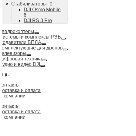
Стабилизаторы
DJI Osmo Mobile
6
DJI RS 3 Pro
Квадрокоптеры
Системы и комплексы РЭБ
Подавители БПЛА
Комплектующие для дронов
Телевизоры
Цифровая техника
Аудио и видео DJI
ницы
Контакты
Доставка и оплата
О компании
Контакты
Доставка и оплата
О компании