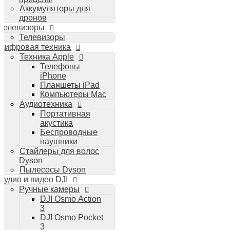
Аккумуляторы для
дронов
Телевизоры
Телевизоры
Цифровая техника
Техника Apple
Телефоны
iPhone
Планшеты iPad
Компьютеры Mac
Аудиотехника
Портативная
акустика
Беспроводные
наушники
Стайлеры для волос
Dyson
Пылесосы Dyson
Аудио и видео DJI
Ручные камеры
DJI Osmo Action
3
DJI Osmo Pocket
3