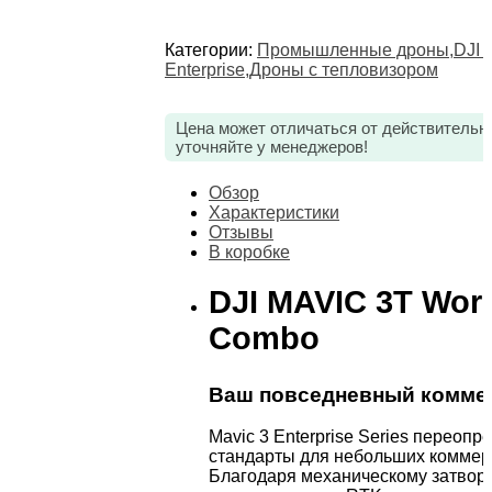
Категории:
Промышленные дроны
,
DJI 
Enterprise
,
Дроны с тепловизором
Цена может отличаться от действительн
уточняйте у менеджеров!
Обзор
Характеристики
Отзывы
В коробке
DJI MAVIC 3T Worr
Combo
Ваш повседневный комме
Mavic 3 Enterprise Series переоп
стандарты для небольших коммер
Благодаря механическому затвору