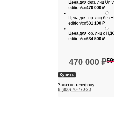
Цена для физ. лиц Unive
edition/cn
470 000
₽
Цена для юр. лиц без НД
edition/cn
531 100
₽
Цена для юр. лиц с НДС 
edition/cn
634 500
₽
59
470 000
₽
Купить
Заказ по телефону
8 (800) 70-770-23