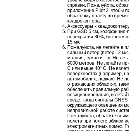
справки. Пожалуйста, обрат
приложение Pilot 2, чтобы п
обратному полету во время 
квадрокоптера.
Аксессуары к квадрокоптеру
При GSD 5 см, коэффициент
перекрытия 80%, боковом пе
15 м/с.
Пожалуйста, не летайте в пло
сильный ветер (ветер 12 м/с 
молния, туман и т. д. Не лет
6000 метров. Не летайте при
C или выше 40° C. Не взлет
поверхностях (например, на
автомобилях, лодках). Не ле
отражающих областях, таких 
обеспечить правильную рабо
позиционирования, и летайт
среде, когда сигналы GNSS 
окружающего освещения мож
неправильной работе систем
Пожалуйста, обратите внима
полета при полете вблизи ис
электромагнитных помех. Р