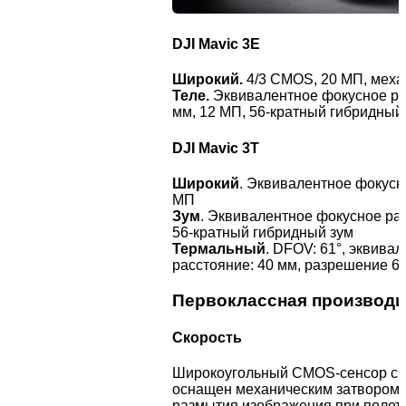
DJI Mavic 3E
Широкий.
4/3 CMOS, 20 МП, меха
Теле.
Эквивалентное фокусное ра
мм, 12 МП, 56-кратный гибридный
DJI Mavic 3T
Широкий
. Эквивалентное фокусно
МП
Зум
. Эквивалентное фокусное рас
56-кратный гибридный зум
Термальный
. DFOV: 61°, эквива
расстояние: 40 мм, разрешение 64
Первоклассная производи
Скорость
Широкоугольный CMOS-сенсор с 
оснащен механическим затвором
размытия изображения при полет