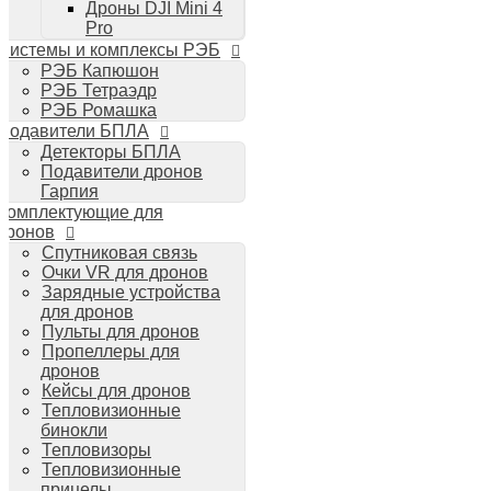
Дроны DJI Mini 4
Планшеты iPad
Pro
Компьютеры Mac
Системы и комплексы РЭБ
Аудиотехника
РЭБ Капюшон
Портативная акустика
РЭБ Тетраэдр
Беспроводные наушники
РЭБ Ромашка
Стайлеры для волос Dyson
Подавители БПЛА
Пылесосы Dyson
Детекторы БПЛА
Аудио и видео DJI
Подавители дронов
Ручные камеры
Гарпия
DJI Osmo Action 3
Комплектующие для
DJI Osmo Pocket 3
дронов
Стабилизаторы
Спутниковая связь
DJI Osmo Mobile 6
Очки VR для дронов
DJI RS 3 Pro
Зарядные устройства
для дронов
Пульты для дронов
Пропеллеры для
дронов
Кейсы для дронов
Тепловизионные
бинокли
Тепловизоры
Тепловизионные
прицелы