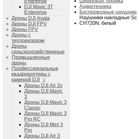
Цифровая техника
Enterprise
Дроны DJI Air 3
Аудиотехника
DJI Mavic 3T
Дроны DJI Mini 4 Pro
Беспроводные наушники
Enterprise
Системы и комплексы РЭБ
Наушники накладные So
Дроны DJI Avata
РЭБ Капюшон
CH720N, белый
Дроны DJI FPV
РЭБ Тетраэдр
Дроны FPV
РЭБ Ромашка
Дроны с
Подавители БПЛА
тепловизором
Детекторы БПЛА
Дроны
Подавители дронов Гарпия
сельскохозяйственные
Комплектующие для дронов
Промышленные
Спутниковая связь
дроны
Очки VR для дронов
Профессиональные
Зарядные устройства для дронов
квадрокоптеры с
Пульты для дронов
камерой DJI
Пропеллеры для дронов
Дроны DJI Air 2s
Кейсы для дронов
Дроны DJI Mavic
Тепловизионные бинокли
3
Тепловизоры
Дроны DJI Mavic 3
Тепловизионные прицелы
Classic
Аккумуляторы для дронов
Дроны DJI Mavic 3
Телевизоры
Pro RC
Телевизоры
Дроны DJI Mini 3
Цифровая техника
Pro
Техника Apple
Дроны DJI Air 3
Телефоны iPhone