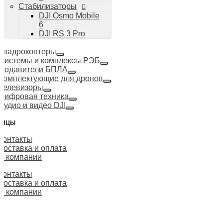
Стабилизаторы
DJI Osmo Mobile
6
DJI RS 3 Pro
Квадрокоптеры
Системы и комплексы РЭБ
Подавители БПЛА
Комплектующие для дронов
Телевизоры
Цифровая техника
Аудио и видео DJI
ницы
Контакты
Доставка и оплата
О компании
Контакты
Доставка и оплата
О компании