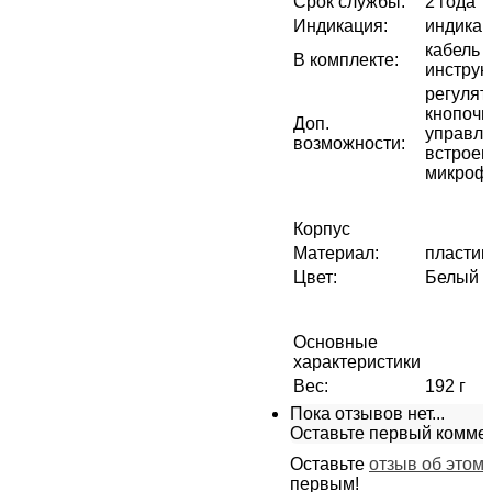
Срок службы
:
2 года
Индикация
:
индикац
кабель
В комплекте
:
инструк
регулят
кнопочн
Доп.
управл
возможности
:
встрое
микроф
Корпус
Материал
:
пластик
Цвет
:
Белый
Основные
характеристики
Вес
:
192 г
Пока отзывов нет...
Оставьте первый комме
Оставьте
отзыв об этом
первым!