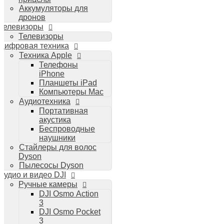
Аккумуляторы для
дронов
Телевизоры
Телевизоры
Цифровая техника
Техника Apple
Телефоны
iPhone
Планшеты iPad
Компьютеры Mac
Аудиотехника
Портативная
акустика
Беспроводные
наушники
Стайлеры для волос
Dyson
Пылесосы Dyson
Аудио и видео DJI
Ручные камеры
DJI Osmo Action
3
DJI Osmo Pocket
3