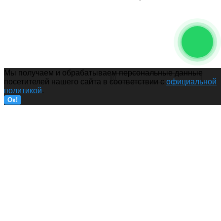
Мы получаем и обрабатываем персональные данные
посетителей нашего сайта в соответствии с
официальной
политикой
.
Ок!
Наушники накладные Sony 
белый
14 990
₽
Купить
О КОМПАНИИ
О КОМПАНИИ
На главную
Доставка и оплата
О магазине