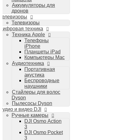
Аккумуляторы для
дронов
Телевизоры
Телевизоры
Цифровая техника
Техника Apple
Телефоны
iPhone
Планшеты iPad
Компьютеры Mac
Аудиотехника
Портативная
акустика
Беспроводные
наушники
Стайлеры для волос
Dyson
Пылесосы Dyson
Аудио и видео DJI
Ручные камеры
DJI Osmo Action
3
DJI Osmo Pocket
3