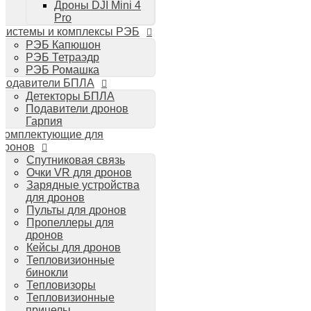
Дроны DJI Mini 4
Планшеты iPad
Pro
Компьютеры Mac
Системы и комплексы РЭБ
Аудиотехника
РЭБ Капюшон
Портативная акустика
РЭБ Тетраэдр
Беспроводные наушники
РЭБ Ромашка
Стайлеры для волос Dyson
Подавители БПЛА
Пылесосы Dyson
Детекторы БПЛА
Аудио и видео DJI
Подавители дронов
Ручные камеры
Гарпия
DJI Osmo Action 3
Комплектующие для
DJI Osmo Pocket 3
дронов
Стабилизаторы
Спутниковая связь
DJI Osmo Mobile 6
Очки VR для дронов
DJI RS 3 Pro
Зарядные устройства
для дронов
Пульты для дронов
Пропеллеры для
дронов
Кейсы для дронов
Тепловизионные
бинокли
Тепловизоры
Тепловизионные
прицелы