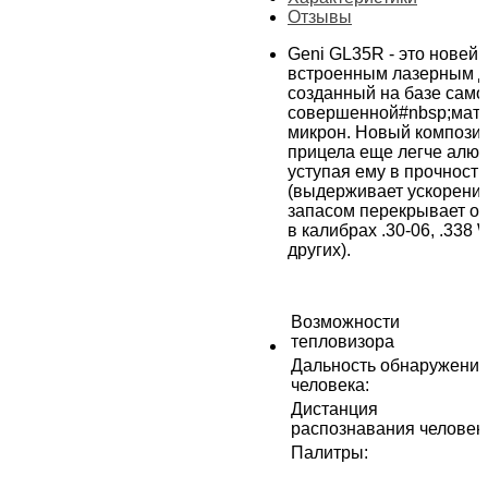
Отзывы
Geni GL35R - это новей
встроенным лазерным 
созданный на базе само
совершенной#nbsp;мат
микрон. Новый компози
прицела еще легче алюм
уступая ему в прочности
(выдерживает ускорение
запасом перекрывает от
в калибрах .30-06, .338 W
других).
Возможности
тепловизора
Дальность обнаружени
человека
:
Дистанция
распознавания человек
Палитры
: