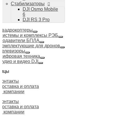
Стабилизаторы
DJI Osmo Mobile
6
DJI RS 3 Pro
Квадрокоптеры
Системы и комплексы РЭБ
Подавители БПЛА
Комплектующие для дронов
Телевизоры
Цифровая техника
Аудио и видео DJI
ницы
Контакты
Доставка и оплата
О компании
Контакты
Доставка и оплата
О компании