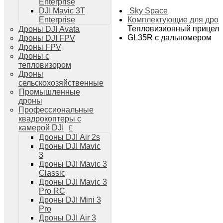
Enterprise
Дроны DJI Air 3
Sky Space
DJI Mavic 3T
Дроны DJI Mini 4 Pro
Комплектующие для дро
Enterprise
Системы и комплексы РЭБ
Тепловизионный прицел 
Дроны DJI Avata
РЭБ Капюшон
GL35R с дальномером
Дроны DJI FPV
РЭБ Тетраэдр
Дроны FPV
РЭБ Ромашка
Дроны с
Подавители БПЛА
тепловизором
Детекторы БПЛА
Дроны
Подавители дронов Гарпия
сельскохозяйственные
Комплектующие для дронов
Промышленные
Спутниковая связь
дроны
Очки VR для дронов
Профессиональные
Зарядные устройства для дронов
квадрокоптеры с
Пульты для дронов
камерой DJI
Пропеллеры для дронов
Дроны DJI Air 2s
Кейсы для дронов
Дроны DJI Mavic
Тепловизионные бинокли
3
Тепловизоры
Дроны DJI Mavic 3
Тепловизионные прицелы
Classic
Аккумуляторы для дронов
Дроны DJI Mavic 3
Телевизоры
Pro RC
Телевизоры
Дроны DJI Mini 3
Цифровая техника
Pro
Техника Apple
Дроны DJI Air 3
Телефоны iPhone