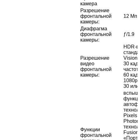
камера
Разрешение
фронтальной
12 Мп
камеры
:
Диафрагма
фронтальной
ƒ/1.9
камеры
:
HDR‑в
станда
Разрешение
Vision 
видео
30 кадр
фронтальной
частот
камеры
:
60 кад
1080p 
30 или
вспышк
функци
автофо
технол
Pixels,
Photon
технол
Функции
Fusion
фронтальной
«Портр