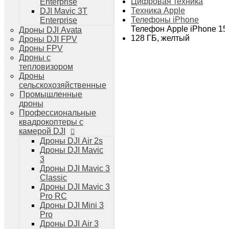
Цифровая техника
Enterprise
Дроны DJI Air 3
Техника Apple
DJI Mavic 3T
Дроны DJI Mini 4 Pro
Телефоны iPhone
Enterprise
Системы и комплексы РЭБ
Телефон Apple iPhone 15
Дроны DJI Avata
РЭБ Капюшон
128 ГБ, желтый
Дроны DJI FPV
РЭБ Тетраэдр
Дроны FPV
РЭБ Ромашка
Дроны с
Подавители БПЛА
тепловизором
Детекторы БПЛА
Дроны
Подавители дронов Гарпия
сельскохозяйственные
Комплектующие для дронов
Промышленные
Спутниковая связь
дроны
Очки VR для дронов
Профессиональные
Зарядные устройства для дронов
квадрокоптеры с
Пульты для дронов
камерой DJI
Пропеллеры для дронов
Дроны DJI Air 2s
Кейсы для дронов
Дроны DJI Mavic
Тепловизионные бинокли
3
Тепловизоры
Дроны DJI Mavic 3
Тепловизионные прицелы
Classic
Аккумуляторы для дронов
Дроны DJI Mavic 3
Телевизоры
Pro RC
Телевизоры
Дроны DJI Mini 3
Цифровая техника
Pro
Техника Apple
Дроны DJI Air 3
Телефоны iPhone