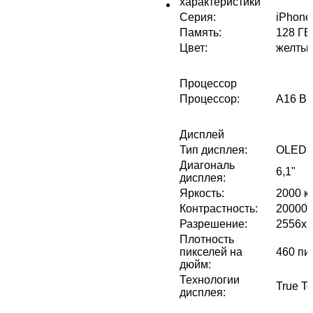
характеристики
Серия
:
iPhone
Память
:
128 ГБ
Цвет
:
желты
Процессор
Процессор
:
A16 Bi
Дисплей
Тип дисплея
:
OLED
Диагональ
6,1"
дисплея
:
Яркость
:
2000 к
Контрастность
:
200000
Разрешение
:
2556x1
Плотность
пикселей на
460 пи
дюйм
:
Технологии
True T
дисплея
: