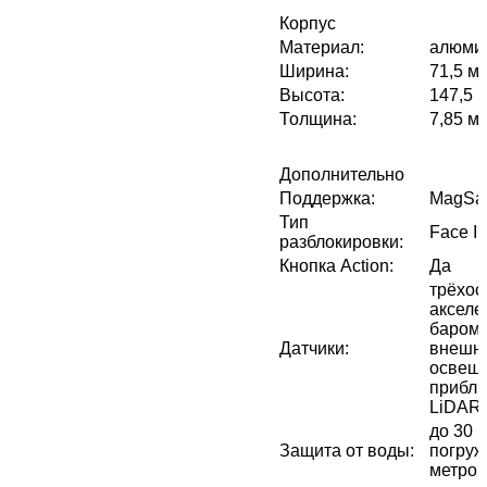
Корпус
Материал
:
алюми
Ширина
:
71,5 м
Высота
:
147,5 
Толщина
:
7,85 м
Дополнительно
Поддержка
:
MagSa
Тип
Face I
разблокировки
:
Кнопка Action
:
Да
трёхос
акселе
бароме
Датчики
:
внешн
освещё
прибли
LiDAR
до 30 
Защита от воды
:
погруж
метров