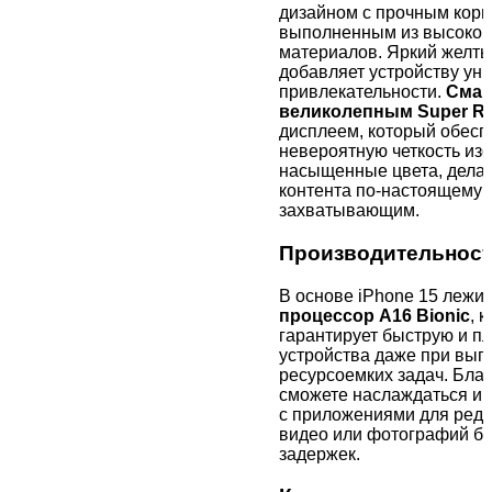
дизайном с прочным корп
выполненным из высокок
материалов. Яркий желты
добавляет устройству уни
привлекательности.
Смар
великолепным Super Re
дисплеем, который обесп
невероятную четкость из
насыщенные цвета, дела
контента по-настоящему
захватывающим.
Производительнос
В основе iPhone 15 лежит
процессор A16 Bionic
, 
гарантирует быструю и п
устройства даже при вы
ресурсоемких задач. Бла
сможете наслаждаться иг
с приложениями для ред
видео или фотографий бе
задержек.