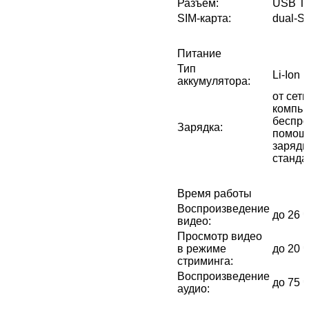
Разъём
:
USB T
SIM-карта
:
dual-S
Питание
Тип
Li-Ion
аккумулятора
:
от сети
компью
беспро
Зарядка
:
помощ
зарядн
станда
Время работы
Воспроизведение
до 26 
видео
:
Просмотр видео
в режиме
до 20 
стриминга
:
Воспроизведение
до 75 
аудио
: