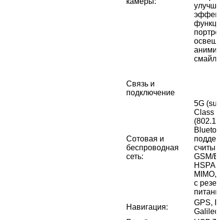
камеры
:
улучш
эффект
функци
портре
освеще
аними
смайли
Связь и
подключение
5G (sub
Class L
(802.1
Bluetoo
Сотовая и
подде
беспроводная
считыв
сеть
:
GSM/E
HSPA+
MIMO, 
с резе
питан
GPS, 
Навигация
:
Galile