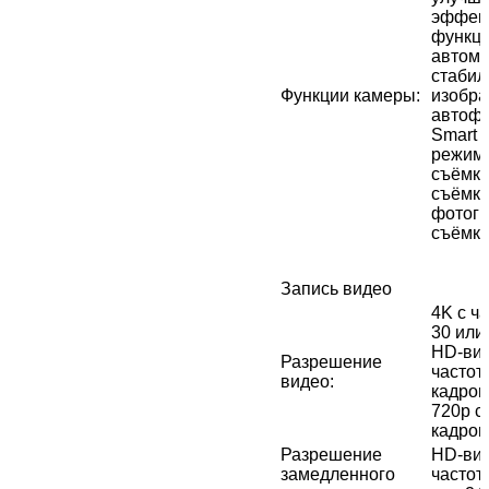
эффект
функци
автома
стабил
Функции камеры
:
изобра
автофо
Smart 
режим,
съёмка
съëмка
фотогр
съёмки
Запись видео
4K с ча
30 или 
HD-вид
Разрешение
частот
видео
:
кадров
720p с
кадров/
Разрешение
HD-вид
замедленного
частот