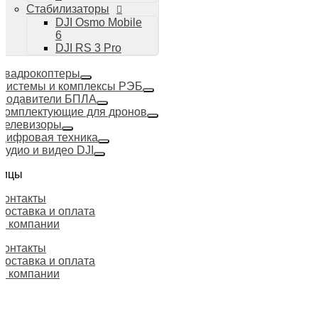
Стабилизаторы
DJI Osmo Mobile
6
DJI RS 3 Pro
Квадрокоптеры
Системы и комплексы РЭБ
Подавители БПЛА
Комплектующие для дронов
Телевизоры
Цифровая техника
Аудио и видео DJI
ницы
Контакты
Доставка и оплата
О компании
Контакты
Доставка и оплата
О компании