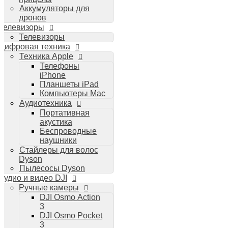
Аккумуляторы для
дронов
Телевизоры
Телевизоры
Цифровая техника
Техника Apple
Телефоны
iPhone
Планшеты iPad
Компьютеры Mac
Аудиотехника
Портативная
акустика
Беспроводные
наушники
Стайлеры для волос
Dyson
Пылесосы Dyson
Аудио и видео DJI
Ручные камеры
DJI Osmo Action
3
DJI Osmo Pocket
3