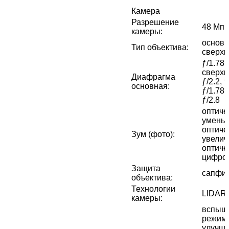
Камера
Разрешение
48 Мп 
камеры
:
основн
Тип объектива
:
сверх
ƒ/1.78,
сверхш
Диафрагма
ƒ/2.2, 
основная
:
ƒ/1.78,
ƒ/2.8
оптиче
уменьш
оптиче
Зум (фото)
:
увелич
оптиче
цифров
Защита
сапфир
объектива
:
Технологии
LIDAR
камеры
:
вспышк
режим 
улучш