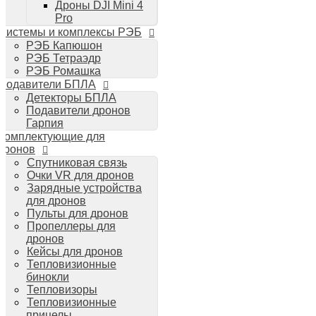
Дроны DJI Mini 4
Планшеты iPad
Pro
Компьютеры Mac
Системы и комплексы РЭБ
Аудиотехника
РЭБ Капюшон
Портативная акустика
РЭБ Тетраэдр
Беспроводные наушники
РЭБ Ромашка
Стайлеры для волос Dyson
Подавители БПЛА
Пылесосы Dyson
Детекторы БПЛА
Аудио и видео DJI
Подавители дронов
Ручные камеры
Гарпия
DJI Osmo Action 3
Комплектующие для
DJI Osmo Pocket 3
дронов
Стабилизаторы
Спутниковая связь
DJI Osmo Mobile 6
Очки VR для дронов
DJI RS 3 Pro
Зарядные устройства
для дронов
Пульты для дронов
Пропеллеры для
дронов
Кейсы для дронов
Тепловизионные
бинокли
Тепловизоры
Тепловизионные
прицелы