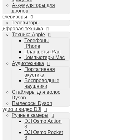
Аккумуляторы для
дронов
Телевизоры
Телевизоры
Цифровая техника
Техника Apple
Телефоны
iPhone
Планшеты iPad
Компьютеры Mac
Аудиотехника
Портативная
акустика
Беспроводные
наушники
Стайлеры для волос
Dyson
Пылесосы Dyson
Аудио и видео DJI
Ручные камеры
DJI Osmo Action
3
DJI Osmo Pocket
3