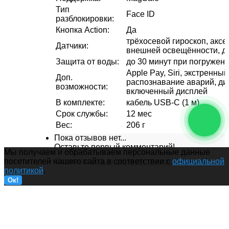
Тип
Face ID
разблокировки
:
Кнопка Action
:
Да
трёхосевой гироскоп, аксе
Датчики
:
внешней освещённости, да
Защита от воды
:
до 30 минут при погружени
Apple Pay, Siri, экстренны
Доп.
распознавание аварий, ди
возможности
:
включенный дисплей
В комплекте
:
кабель USB-С (1 м)
Срок службы
:
12 мес
Вес
:
206 г
Пока отзывов нет...
Оставьте первый комментарий!
Мы получаем и обрабатываем персональные данные
Оставьте
отзыв об этом товаре
первым!
посетителей нашего сайта в соответствии с
официальной
политикой
.
Ок!