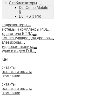
Стабилизаторы
DJI Osmo Mobile
6
DJI RS 3 Pro
Квадрокоптеры
Системы и комплексы РЭБ
Подавители БПЛА
Комплектующие для дронов
Телевизоры
Цифровая техника
Аудио и видео DJI
ницы
Контакты
Доставка и оплата
О компании
Контакты
Доставка и оплата
О компании