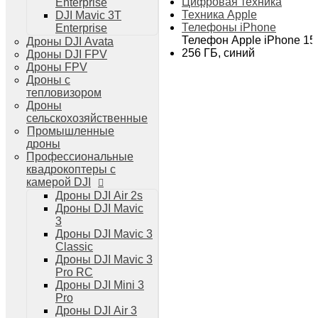
Цифровая техника
Enterprise
Дроны DJI Air 3
Техника Apple
DJI Mavic 3T
Дроны DJI Mini 4 Pro
Телефоны iPhone
Enterprise
Системы и комплексы РЭБ
Телефон Apple iPhone 15
Дроны DJI Avata
РЭБ Капюшон
256 ГБ, синий
Дроны DJI FPV
РЭБ Тетраэдр
Дроны FPV
РЭБ Ромашка
Дроны с
Подавители БПЛА
тепловизором
Детекторы БПЛА
Дроны
Подавители дронов Гарпия
сельскохозяйственные
Комплектующие для дронов
Промышленные
Спутниковая связь
дроны
Очки VR для дронов
Профессиональные
Зарядные устройства для дронов
квадрокоптеры с
Пульты для дронов
камерой DJI
Пропеллеры для дронов
Дроны DJI Air 2s
Кейсы для дронов
Дроны DJI Mavic
Тепловизионные бинокли
3
Тепловизоры
Дроны DJI Mavic 3
Тепловизионные прицелы
Classic
Аккумуляторы для дронов
Дроны DJI Mavic 3
Телевизоры
Pro RC
Телевизоры
Дроны DJI Mini 3
Цифровая техника
Pro
Техника Apple
Дроны DJI Air 3
Телефоны iPhone