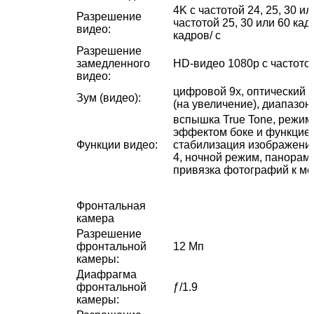
4K с частотой 24, 25, 30 и
Разрешение
частотой 25, 30 или 60 кад
видео
:
кадров/ с
Разрешение
замедленного
HD-видео 1080р c частотой
видео
:
цифровой 9х, оптический 2
Зум (видео)
:
(на увеличение), диапазон
вспышка True Tone, режим
эффектом боке и функцией
Функции видео
:
стабилизация изображения
4, ночной режим, панорам
привязка фотографий к ме
Фронтальная
камера
Разрешение
фронтальной
12 Мп
камеры
:
Диафрагма
фронтальной
ƒ/1.9
камеры
: