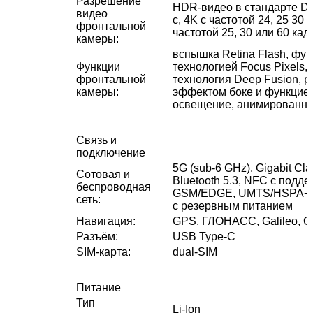
Разрешение
HDR‑видео в стандарте Dol
видео
с, 4K с частотой 24, 25 30
фронтальной
частотой 25, 30 или 60 кад
камеры
:
вспышка Retina Flash, фун
Функции
технологией Focus Pixels, 
фронтальной
технология Deep Fusion, 
камеры
:
эффектом боке и функцией
освещение, анимированные
Связь и
подключение
5G (sub‑6 GHz), Gigabit Cl
Сотовая и
Bluetooth 5.3, NFC с подд
беспроводная
GSM/EDGE, UMTS/​HSPA+/​
сеть
:
с резервным питанием
Навигация
:
GPS, ГЛОНАСС, Galileo, Q
Разъём
:
USB Type-C
SIM-карта
:
dual-SIM
Питание
Тип
Li-Ion