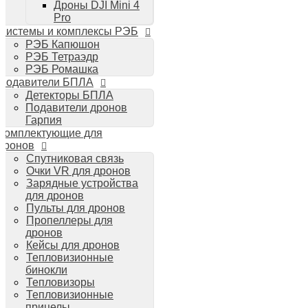
Дроны DJI Mini 4
Планшеты iPad
Pro
Компьютеры Mac
Системы и комплексы РЭБ
Аудиотехника
РЭБ Капюшон
Портативная акустика
РЭБ Тетраэдр
Беспроводные наушники
РЭБ Ромашка
Стайлеры для волос Dyson
Подавители БПЛА
Пылесосы Dyson
Детекторы БПЛА
Аудио и видео DJI
Подавители дронов
Ручные камеры
Гарпия
DJI Osmo Action 3
Комплектующие для
DJI Osmo Pocket 3
дронов
Стабилизаторы
Спутниковая связь
DJI Osmo Mobile 6
Очки VR для дронов
DJI RS 3 Pro
Зарядные устройства
для дронов
Пульты для дронов
Пропеллеры для
дронов
Кейсы для дронов
Тепловизионные
бинокли
Тепловизоры
Тепловизионные
прицелы