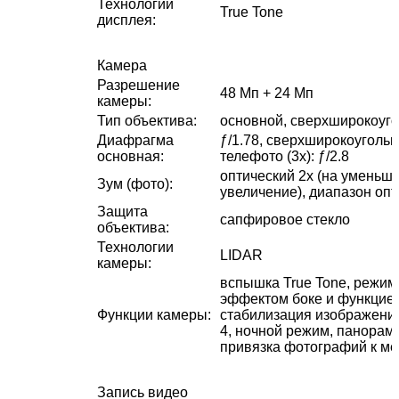
Технологии
True Tone
дисплея
:
Камера
Разрешение
48 Мп + 24 Мп
камеры
:
Тип объектива
:
основной, сверхширокоуг
Диафрагма
ƒ/1.78, сверхширокоугольная
основная
:
телефото (3x): ƒ/2.8
оптический 2x (на уменьше
Зум (фото)
:
увеличение), диапазон опт
Защита
сапфировое стекло
объектива
:
Технологии
LIDAR
камеры
:
вспышка True Tone, режим
эффектом боке и функцией
Функции камеры
:
стабилизация изображения
4, ночной режим, панорам
привязка фотографий к ме
Запись видео