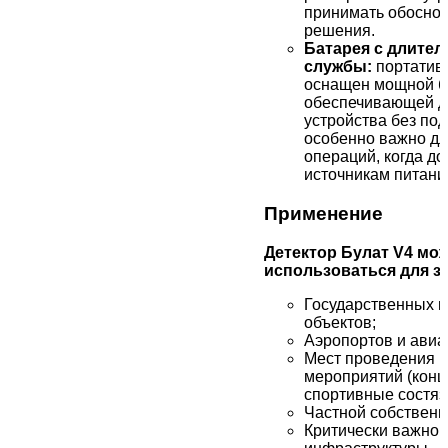
принимать обосно
решения.
Батарея с длите
службы:
портатив
оснащен мощной б
обеспечивающей д
устройства без под
особенно важно дл
операций, когда до
источникам питани
Применение
Детектор Булат V4 мо
использоваться для з
Государственных 
объектов;
Аэропортов и авиа
Мест проведения 
мероприятий (конц
спортивные состяз
Частной собственн
Критически важной