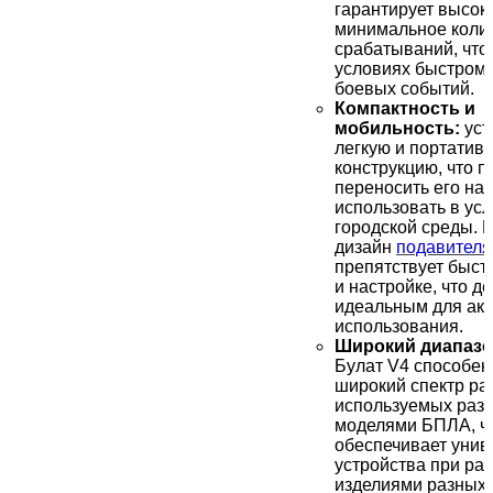
гарантирует высок
минимальное коли
срабатываний, что 
условиях быстром
боевых событий.
Компактность и
мобильность:
уст
легкую и портатив
конструкцию, что п
переносить его на 
использовать в ус
городской среды. 
дизайн
подавител
препятствует быст
и настройке, что де
идеальным для акт
использования.
Широкий диапазон
Булат V4 способен
широкий спектр ра
используемых раз
моделями БПЛА, ч
обеспечивает унив
устройства при раб
изделиями разных