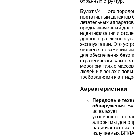
охранных структур.
Булат V4 — это передо
портативный детектор 
летательных аппаратов 
предназначенный для о
идентификации и отсле
дронов в различных усл
эксплуатации. Это устро
является незаменимым 
для обеспечения безопа
стратегически важных о
мероприятиях с массов
людей и в зонах с пов
требованиями к антидро
Характеристики
Передовые техно
обнаружения:
Бул
использует
усовершенствова
алгоритмы для оп
радиочастотных си
излучаемых БПЛА.