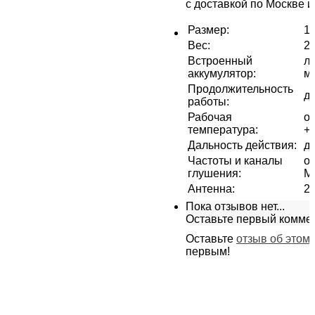
с доставкой по Москве и
Размер
:
12
Вес
:
28
Встроенный
л
аккумулятор
:
м
Продолжительность
до
работы
:
Рабочая
от
температура
:
+
Дальность действия
:
до
Частоты и каналы
от
глушения
:
М
Антенна
:
2
Пока отзывов нет...
Оставьте первый комме
Оставьте
отзыв об этом
первым!