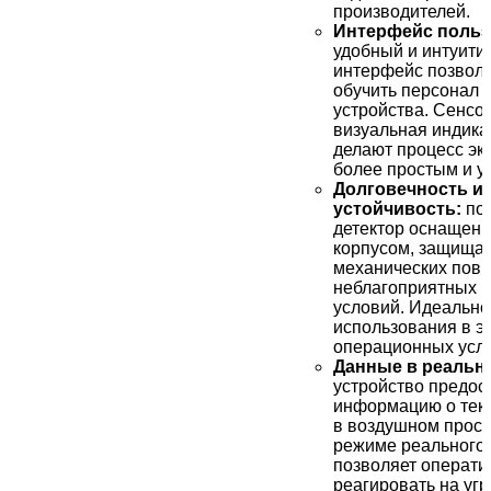
производителей.
Интерфейс польз
удобный и интуити
интерфейс позволя
обучить персонал 
устройства. Сенсо
визуальная индика
делают процесс эк
более простым и у
Долговечность и
устойчивость:
по
детектор оснащен
корпусом, защища
механических пов
неблагоприятных 
условий. Идеально
использования в э
операционных усл
Данные в реальн
устройство предос
информацию о тек
в воздушном прост
режиме реального 
позволяет операти
реагировать на угр