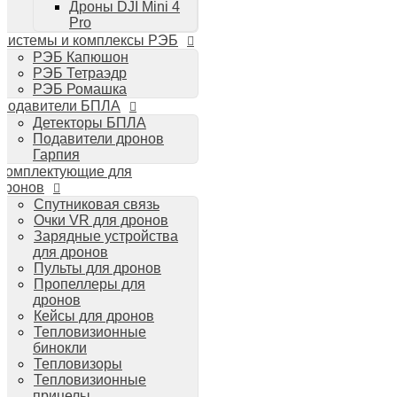
Дроны DJI Mini 4
Планшеты iPad
Pro
Компьютеры Mac
Системы и комплексы РЭБ
Аудиотехника
РЭБ Капюшон
Портативная акустика
РЭБ Тетраэдр
Беспроводные наушники
РЭБ Ромашка
Стайлеры для волос Dyson
Подавители БПЛА
Пылесосы Dyson
Детекторы БПЛА
Аудио и видео DJI
Подавители дронов
Ручные камеры
Гарпия
DJI Osmo Action 3
Комплектующие для
DJI Osmo Pocket 3
дронов
Стабилизаторы
Спутниковая связь
DJI Osmo Mobile 6
Очки VR для дронов
DJI RS 3 Pro
Зарядные устройства
для дронов
Пульты для дронов
Пропеллеры для
дронов
Кейсы для дронов
Тепловизионные
бинокли
Тепловизоры
Тепловизионные
прицелы