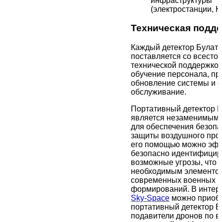
инфраструктуры
(электростанции, Н
Техническая подд
Каждый детектор Булат 
поставляется со всесто
технической поддержкой
обучение персонала, п
обновление системы и 
обслуживание.
Портативный детектор 
является незаменимым 
для обеспечения безопа
защиты воздушного прос
его помощью можно эфф
безопасно идентифицир
возможные угрозы, что д
необходимым элементом
современных военных и
формирований. В интер
Sky-Space
можно приоб
портативный детектор Б
подавители дронов по в