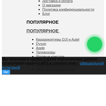
Доставка и оплата
О магазине
Политика конфиденциальности
Блог
ПОПУЛЯРНОЕ
ПОПУЛЯРНОЕ
Квадрокоптеры DJI и Autel
Dyson
Apple
Телевизоры
Игровые консоли
Мы получаем и обрабатываем персональные данные
VR очки
посетителей нашего сайта в соответствии с
официальной
Оборудование для съемки
политикой
.
Акустика беспроводная
Ок!
РЕКВИЗИТЫ
РЕКВИЗИТЫ
Наименование организации:
ООО "РепроТех"
Юридический адрес:
125445, г. Москва, вн.тер.г. муниципальный