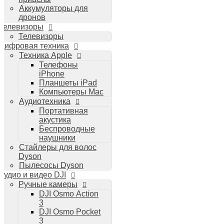
Аккумуляторы для
дронов
Телевизоры
Телевизоры
Цифровая техника
Техника Apple
Телефоны
iPhone
Планшеты iPad
Компьютеры Mac
Аудиотехника
Портативная
акустика
Беспроводные
наушники
Стайлеры для волос
Dyson
Пылесосы Dyson
Аудио и видео DJI
Ручные камеры
DJI Osmo Action
3
DJI Osmo Pocket
3