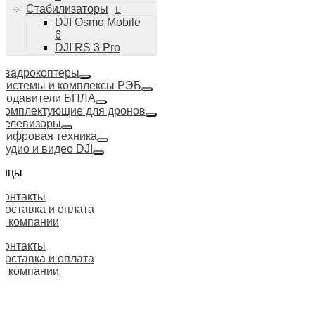
Стабилизаторы
DJI Osmo Mobile
6
DJI RS 3 Pro
Квадрокоптеры
Системы и комплексы РЭБ
Подавители БПЛА
Комплектующие для дронов
Телевизоры
Цифровая техника
Аудио и видео DJI
ницы
Контакты
Доставка и оплата
О компании
Контакты
Доставка и оплата
О компании