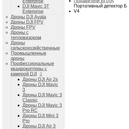
Подавители БПЛА
Enterprise
Дроны DJI Air 3
Портативный детектор Б
DJI Mavic 3T
Дроны DJI Mini 4 Pro
V4
Enterprise
Системы и комплексы РЭБ
Дроны DJI Avata
РЭБ Капюшон
Дроны DJI FPV
РЭБ Тетраэдр
Дроны FPV
РЭБ Ромашка
Дроны с
Подавители БПЛА
тепловизором
Детекторы БПЛА
Дроны
Подавители дронов Гарпия
сельскохозяйственные
Комплектующие для дронов
Промышленные
Спутниковая связь
дроны
Очки VR для дронов
Профессиональные
Зарядные устройства для дронов
квадрокоптеры с
Пульты для дронов
камерой DJI
Пропеллеры для дронов
Дроны DJI Air 2s
Кейсы для дронов
Дроны DJI Mavic
Тепловизионные бинокли
3
Тепловизоры
Дроны DJI Mavic 3
Тепловизионные прицелы
Classic
Аккумуляторы для дронов
Дроны DJI Mavic 3
Телевизоры
Pro RC
Телевизоры
Дроны DJI Mini 3
Цифровая техника
Pro
Техника Apple
Дроны DJI Air 3
Телефоны iPhone